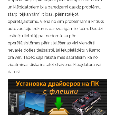
un klēpjdatoriem bija paredzami daudz problēmu
starp "tējkannām", it īpaši, pārinstalējot
operētājsistēmu. Viena no šīm problēmām ir kritisks
autovadītāju trūkums par svarīgām ierīcēm. Daudzi
iesācēju lietotāji pat nedomā, ka pēc
operētājsistēmas pārinstalēšanas viņi vienkārši
nevarēs doties tiešsaistē, lai lejupielādētu vēlamo
draiveri. Tāpēc šajā rakstā mēs sapratīsim, kā no
zibatmiņas diska instalēt draiverus klēpjdatorā vai
datorā.