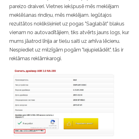
pareizo draiveri. Vietnes iekšpusē mēs meklējam
meklēšanas rindiņu, mēs meklējam. Iegūtajos
rezultātos noklikšķiniet uz pogas "Saglabāt" blakus
vienam no autovadītājiem, tiks atvērts jauns logs, kur
mums jāatrod līnija ar tiešu saiti uz arhīva lēcienu.
Nespiediet uz milzīgām pogām "lejupielādēt", tās ir
reklāmas reklāmkarogi.