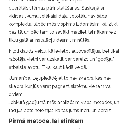
operētājsistēmas pārinstalēšanas. Saskaņā ar
vidības likumu lielākajai daļai lietotāju nav šāda
komplekta, tāpēc mēs vispirms izdomāsim, kā iztikt
bez tā, un pēc tam to savākt mazliet, lai nākamreiz
tiktu galā ar instalāciju desmit minūtēs.
Ir ļoti daudz veidu, kā ievietot autovadītājus, bet tikai
ražotāja vietni var uzskatīt par pareizo un “godīgu”
atbalsta avotu. Tikai kaut kādā veidā.
Uzmanība. Lejupielādējiet to nav skaidrs, kas nav
skaidrs, kur, jūs varat pagriezt sistēmu vienam vai
diviem.
Jebkurā gadījumā mēs analizēsim visas metodes, un
tad jūs pats nolemjat, ka tas jums ir ērti un pareizi.
Pirmā metode, lai slinkam