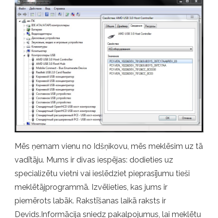
Mēs ņemam vienu no Idšņikovu, mēs meklēsim uz tā
vadītāju. Mums ir divas iespējas: dodieties uz
specializētu vietni vai ieslēdziet pieprasījumu tieši
meklētājprogrammā. Izvēlieties, kas jums ir
piemērots labāk. Rakstīšanas laikā raksts ir
Devids.Informācija sniedz pakalpojumus, lai meklētu