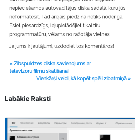
nepieciešamos autovadītājus diska sadaļā, kuru jūs
neformatēsit. Tad ārējais piedziņa netiks noderīga.
Esiet piesardzīgs, lejupielādējiet tikai tīru
programmatūru, vēlams no ražotāja vietnes.
Ja jums ir jautājumi, uzdodiet tos komentāros!
« Zibspuldzes diska savienojums ar
televizoru filmu skatīšanai
Vienkārši veidi, kā kopēt spēli zibatmiņā »
Labākie Raksti