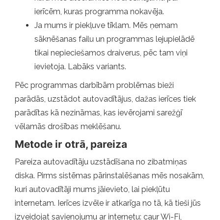
ierīcēm, kuras programma nokavēja.
Ja mums ir piekļuve tīklam. Mēs ņemam
sāknēšanas failu un programmas lejupielādē
tikai nepieciešamos draiverus, pēc tam viņi
ievietoja. Labāks variants.
Pēc programmas darbībām problēmas bieži
parādās, uzstādot autovadītājus, dažas ierīces tiek
parādītas kā nezināmas, kas ievērojami sarežģī
vēlamās drošības meklēšanu.
Metode ir otrā, pareiza
Pareiza autovadītāju uzstādīšana no zibatmiņas
diska. Pirms sistēmas pārinstalēšanas mēs nosakām,
kuri autovadītāji mums jāievieto, lai piekļūtu
internetam. Ierīces izvēle ir atkarīga no tā, kā tieši jūs
izveidojat savienojumu ar internetu: caur Wi-Fi,