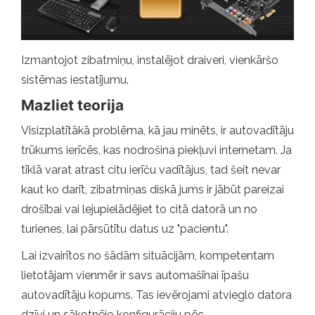
Izmantojot zibatmiņu, instalējot draiveri, vienkāršo
sistēmas iestatījumu.
Mazliet teorija
Visizplatītākā problēma, kā jau minēts, ir autovadītāju
trūkums ierīcēs, kas nodrošina piekļuvi internetam. Ja
tīklā varat atrast citu ierīču vadītājus, tad šeit nevar
kaut ko darīt, zibatmiņas diskā jums ir jābūt pareizai
drošībai vai lejupielādējiet to citā datorā un no
turienes, lai pārsūtītu datus uz "pacientu".
Lai izvairītos no šādām situācijām, kompetentam
lietotājam vienmēr ir savs automašīnai īpašu
autovadītāju kopums. Tas ievērojami atvieglo datora
dzīvi un sākotnējo konfigurāciju pēc