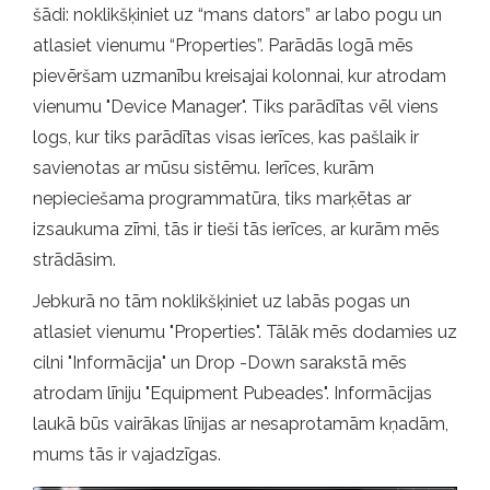
šādi: noklikšķiniet uz “mans dators” ar labo pogu un
atlasiet vienumu “Properties”. Parādās logā mēs
pievēršam uzmanību kreisajai kolonnai, kur atrodam
vienumu "Device Manager". Tiks parādītas vēl viens
logs, kur tiks parādītas visas ierīces, kas pašlaik ir
savienotas ar mūsu sistēmu. Ierīces, kurām
nepieciešama programmatūra, tiks marķētas ar
izsaukuma zīmi, tās ir tieši tās ierīces, ar kurām mēs
strādāsim.
Jebkurā no tām noklikšķiniet uz labās pogas un
atlasiet vienumu "Properties". Tālāk mēs dodamies uz
cilni "Informācija" un Drop -Down sarakstā mēs
atrodam līniju "Equipment Pubeades". Informācijas
laukā būs vairākas līnijas ar nesaprotamām kņadām,
mums tās ir vajadzīgas.