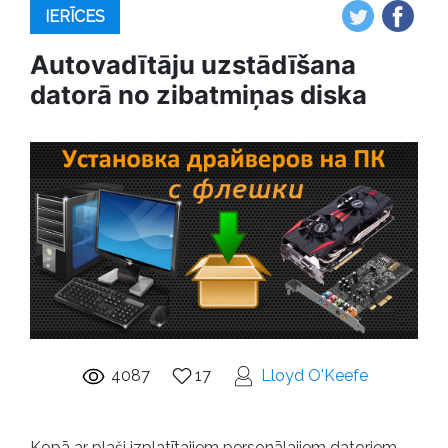
IERĪCES
Autovadītāju uzstādīšana
datorā no zibatmiņas diska
4087
17
Lloyd O'Keefe
Kopā ar plaši izplatītajiem personālajiem datoriem