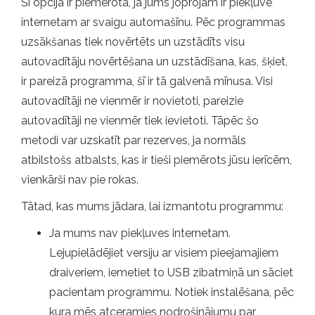
Šī opcija ir piemērota, ja jums joprojām ir piekļuve
internetam ar svaigu automašīnu. Pēc programmas
uzsākšanas tiek novērtēts un uzstādīts visu
autovadītāju novērtēšana un uzstādīšana, kas, šķiet,
ir pareizā programma, šī ir tā galvenā mīnusa. Visi
autovadītāji ne vienmēr ir novietoti, pareizie
autovadītāji ne vienmēr tiek ievietoti. Tāpēc šo
metodi var uzskatīt par rezerves, ja normāls
atbilstošs atbalsts, kas ir tieši piemērots jūsu ierīcēm,
vienkārši nav pie rokas.
Tātad, kas mums jādara, lai izmantotu programmu:
Ja mums nav piekļuves internetam.
Lejupielādējiet versiju ar visiem pieejamajiem
draiveriem, iemetiet to USB zibatmiņā un sāciet
pacientam programmu. Notiek instalēšana, pēc
kura mēs atceramies nodrošinājumu par