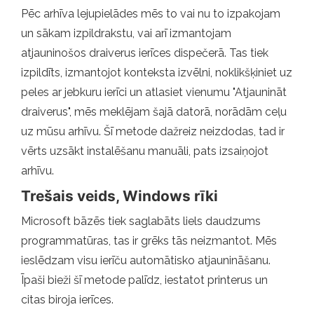
Pēc arhīva lejupielādes mēs to vai nu to izpakojam
un sākam izpildrakstu, vai arī izmantojam
atjauninošos draiverus ierīces dispečerā. Tas tiek
izpildīts, izmantojot konteksta izvēlni, noklikšķiniet uz
peles ar jebkuru ierīci un atlasiet vienumu "Atjaunināt
draiverus", mēs meklējam šajā datorā, norādām ceļu
uz mūsu arhīvu. Šī metode dažreiz neizdodas, tad ir
vērts uzsākt instalēšanu manuāli, pats izsaiņojot
arhīvu.
Trešais veids, Windows rīki
Microsoft bāzēs tiek saglabāts liels daudzums
programmatūras, tas ir grēks tās neizmantot. Mēs
ieslēdzam visu ierīču automātisko atjaunināšanu.
Īpaši bieži šī metode palīdz, iestatot printerus un
citas biroja ierīces.