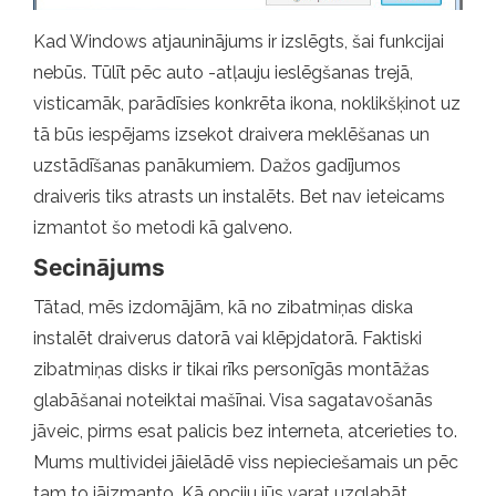
Kad Windows atjauninājums ir izslēgts, šai funkcijai
nebūs. Tūlīt pēc auto -atļauju ieslēgšanas trejā,
visticamāk, parādīsies konkrēta ikona, noklikšķinot uz
tā būs iespējams izsekot draivera meklēšanas un
uzstādīšanas panākumiem. Dažos gadījumos
draiveris tiks atrasts un instalēts. Bet nav ieteicams
izmantot šo metodi kā galveno.
Secinājums
Tātad, mēs izdomājām, kā no zibatmiņas diska
instalēt draiverus datorā vai klēpjdatorā. Faktiski
zibatmiņas disks ir tikai rīks personīgās montāžas
glabāšanai noteiktai mašīnai. Visa sagatavošanās
jāveic, pirms esat palicis bez interneta, atcerieties to.
Mums multividei jāielādē viss nepieciešamais un pēc
tam to jāizmanto. Kā opciju jūs varat uzglabāt