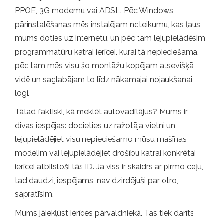
PPOE, 3G modemu vai ADSL. Pēc Windows
pārinstalēšanas mēs instalējam noteikumu, kas ļaus
mums doties uz internetu, un pēc tam lejupielādēsim
programmatūru katrai ierīcei, kurai tā nepieciešama,
pēc tam mēs visu šo montāžu kopējam atsevišķā
vidē un saglabājam to līdz nākamajai nojaukšanai
logi.
Tātad faktiski, kā meklēt autovadītājus? Mums ir
divas iespējas: dodieties uz ražotāja vietni un
lejupielādējiet visu nepieciešamo mūsu mašīnas
modelim vai lejupielādējiet drošību katrai konkrētai
ierīcei atbilstoši tās ID. Ja viss ir skaidrs ar pirmo ceļu,
tad daudzi, iespējams, nav dzirdējuši par otro,
sapratīsim.
Mums jāiekļūst ierīces pārvaldniekā. Tas tiek darīts