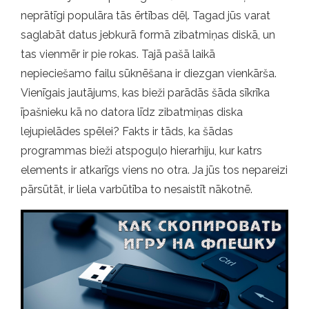
neprātīgi populāra tās ērtības dēļ. Tagad jūs varat
saglabāt datus jebkurā formā zibatmiņas diskā, un
tas vienmēr ir pie rokas. Tajā pašā laikā
nepieciešamo failu sūknēšana ir diezgan vienkārša.
Vienīgais jautājums, kas bieži parādās šāda sīkrīka
īpašnieku kā no datora līdz zibatmiņas diska
lejupielādes spēlei? Fakts ir tāds, ka šādas
programmas bieži atspoguļo hierarhiju, kur katrs
elements ir atkarīgs viens no otra. Ja jūs tos nepareizi
pārsūtāt, ir liela varbūtība to nesaistīt nākotnē.