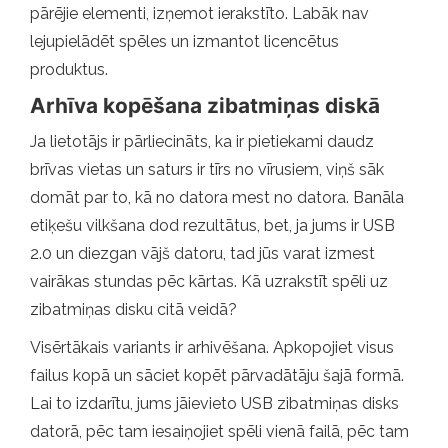
pārējie elementi, izņemot ierakstīto. Labāk nav
lejupielādēt spēles un izmantot licencētus
produktus.
Arhīva kopēšana zibatmiņas diskā
Ja lietotājs ir pārliecināts, ka ir pietiekami daudz
brīvas vietas un saturs ir tīrs no vīrusiem, viņš sāk
domāt par to, kā no datora mest no datora. Banāla
etiķešu vilkšana dod rezultātus, bet, ja jums ir USB
2.0 un diezgan vājš datoru, tad jūs varat izmest
vairākas stundas pēc kārtas. Kā uzrakstīt spēli uz
zibatmiņas disku citā veidā?
Visērtākais variants ir arhivēšana. Apkopojiet visus
failus kopā un sāciet kopēt pārvadātāju šajā formā.
Lai to izdarītu, jums jāievieto USB zibatmiņas disks
datorā, pēc tam iesaiņojiet spēli vienā failā, pēc tam