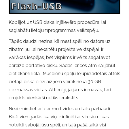
Kopējot uz USB diska, ir jāievēro procedūra, lai
saglabātu lietojumprogrammas veiktspēju.
Tāpēc daudzi nezina, kā mest spēli no datora uz
zibatmiņu, lai nekaitētu projekta veiktspējai. Ir
vairākas iespējas, bet vispirms ir vērts sagatavot
pareizo portatīvo disku. Šādas ierīces atmiņai jābūt
pietiekami lielai. Mūsdienu spēļu lejupielādētais attēls
cietajā diskā bieži aizņem vairāk nekā 30 GB
bezmaksas vietas. Attiecīgi, ja jums ir mazāk, tad
projekts vienkārši netiks ierakstīts.
Neaizmirstiet arī par multivides un failu pārbaudi.
Bieži vien gadās, ka viņi ir inficēti ar vīrusiem, kas
noteikti sabojā jūsu spēli, un tajā pašā laikā visi