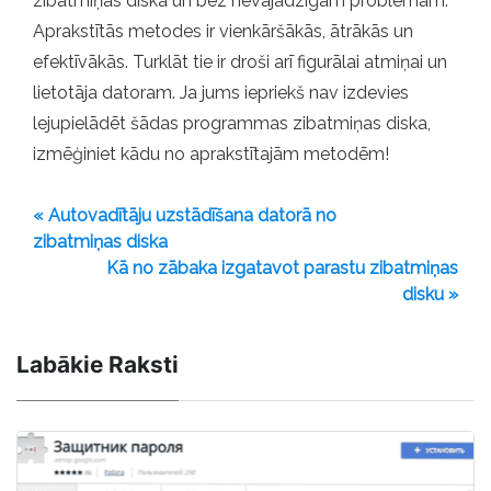
zibatmiņas diskā un bez nevajadzīgām problēmām.
Aprakstītās metodes ir vienkāršākās, ātrākās un
efektīvākās. Turklāt tie ir droši arī figurālai atmiņai un
lietotāja datoram. Ja jums iepriekš nav izdevies
lejupielādēt šādas programmas zibatmiņas diska,
izmēģiniet kādu no aprakstītajām metodēm!
« Autovadītāju uzstādīšana datorā no
zibatmiņas diska
Kā no zābaka izgatavot parastu zibatmiņas
disku »
Labākie Raksti