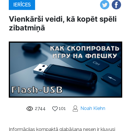
IERĪCES
Vienkārši veidi, kā kopēt spēli
zibatmiņā
2744
101
Noah Kiehn
Informācijas kompaktā glabāšana nesen ir kļuvusi