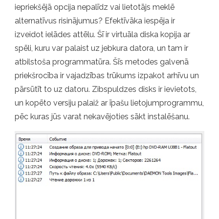
iepriekšējā opcija nepalīdz vai lietotājs meklē
alternatīvus risinājumus? Efektīvāka iespēja ir
izveidot ielādes attēlu. Šī ir virtuāla diska kopija ar
spēli, kuru var palaist uz jebkura datora, un tam ir
atbilstoša programmatūra. Šīs metodes galvenā
priekšrocība ir vajadzības trūkums izpakot arhīvu un
pārsūtīt to uz datoru. Zibspuldzes disks ir ievietots,
un kopēto versiju palaiž ar īpašu lietojumprogrammu,
pēc kuras jūs varat nekavējoties sākt instalēšanu.