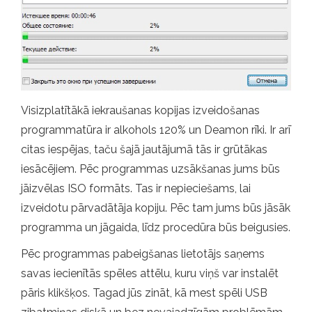
Visizplatītākā iekraušanas kopijas izveidošanas
programmatūra ir alkohols 120% un Deamon rīki. Ir arī
citas iespējas, taču šajā jautājumā tās ir grūtākas
iesācējiem. Pēc programmas uzsākšanas jums būs
jāizvēlas ISO formāts. Tas ir nepieciešams, lai
izveidotu pārvadātāja kopiju. Pēc tam jums būs jāsāk
programma un jāgaida, līdz procedūra būs beigusies.
Pēc programmas pabeigšanas lietotājs saņems
savas iecienītās spēles attēlu, kuru viņš var instalēt
pāris klikšķos. Tagad jūs zināt, kā mest spēli USB