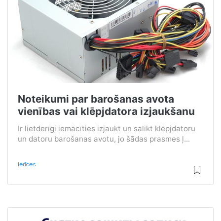
Noteikumi par barošanas avota
vienības vai klēpjdatora izjaukšanu
Ir lietderīgi iemācīties izjaukt un salikt klēpjdatoru
un datoru barošanas avotu, jo šādas prasmes ļ...
Ierīces