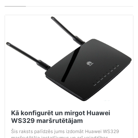
Kā konfigurēt un mirgot Huawei
WS329 maršrutētājam
Šis raksts palīdzēs jums izdomāt Huawei WS329
maršrutētāja iestatījumus un arī vajadzības....