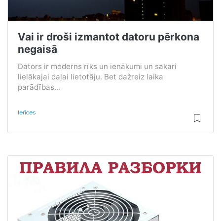
Vai ir droši izmantot datoru pērkona
negaisā
Dators ir moderns rīks un ienākumi un sakari
lielākajai daļai lietotāju. Bet dažreiz laika
parādības...
Ierīces