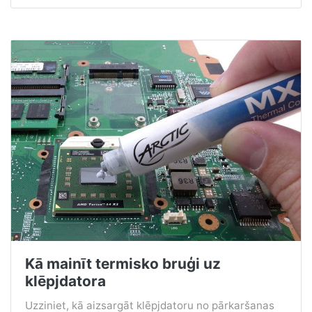
Kā mainīt termisko bruģi uz
klēpjdatora
Uzziniet, kā aizsargāt klēpjdatoru no pārkaršanas