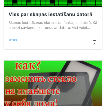
Viss par skaņas iestatīšanu datorā
Skaņas iestatīšanas nianses un funkcijas datorā. Kā
pareizi savienot skaļruņus ar datoru. Visi veidi...
Ierīces