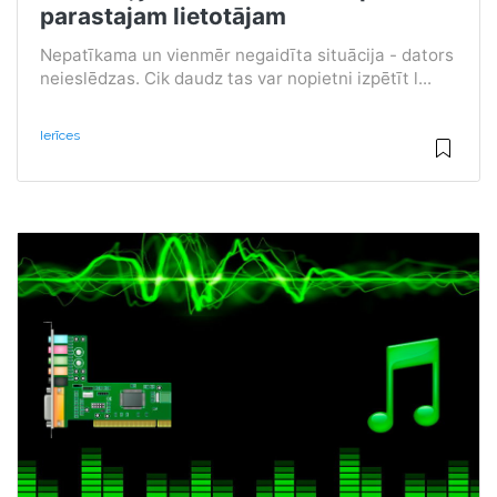
parastajam lietotājam
Nepatīkama un vienmēr negaidīta situācija - dators
neieslēdzas. Cik daudz tas var nopietni izpētīt l...
Ierīces