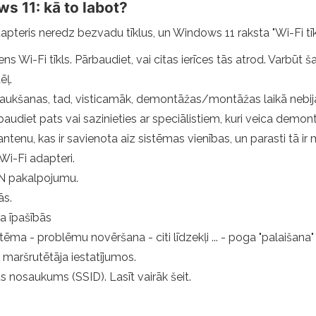
ws 11: kā to labot?
apteris neredz bezvadu tīklus, un Windows 11 raksta "Wi-Fi tīkli
ens Wi-Fi tīkls. Pārbaudiet, vai citas ierīces tās atrod. Varbūt ša
ēļ.
jaukšanas, tad, visticamāk, demontāžas/montāžas laikā nebi
audiet pats vai sazinieties ar speciālistiem, kuri veica demon
antenu, kas ir savienota aiz sistēmas vienības, un parasti tā ir
 Wi-Fi adapteri.
AN pakalpojumu.
ās.
a īpašībās
ma - problēmu novēršana - citi līdzekļi ... - poga "palaišana" p
maršrutētāja iestatījumos.
pts nosaukums (SSID). Lasīt vairāk šeit.