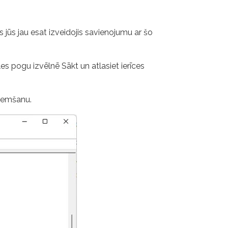
rms jūs jau esat izveidojis savienojumu ar šo
es pogu izvēlnē Sākt un atlasiet ierīces
oņemšanu.