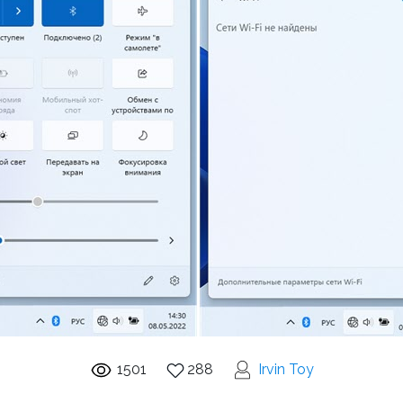
1501
288
Irvin Toy