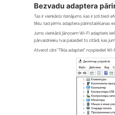
Bezvadu adaptera pāri
Tas ir vienkāršs risinājums, kas ir ļoti bieži
tīklu, tad pirms adaptera pārinstalēšanas es
Jums vienkārši jānoņem Wi-Fi adapteris ierīc
pārvaldnieku (vai palaidiet to citādi, kas jums
Atverot cilni "Tīkla adapteri", nospiediet Wi