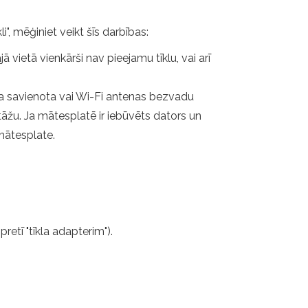
", mēģiniet veikt šīs darbības:
jā vietā vienkārši nav pieejamu tīklu, vai arī
ja savienota vai Wi-Fi antenas bezvadu
tāžu. Ja mātesplatē ir iebūvēts dators un
 mātesplate.
retī "tīkla adapterim").