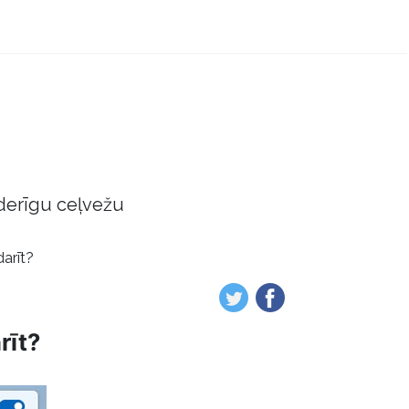
derīgu ceļvežu
darīt?
rīt?