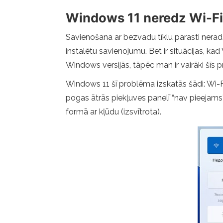
Windows 11 neredz Wi-Fi tī
Savienošana ar bezvadu tīklu parasti nerada 
instalētu savienojumu. Bet ir situācijas, ka
Windows versijās, tāpēc man ir vairāki šīs p
Windows 11 šī problēma izskatās šādi: Wi-Fi
pogas ātrās piekļuves panelī “nav pieejams” 
formā ar kļūdu (izsvītrota).