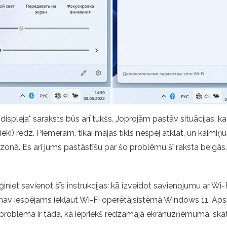
u displeja" saraksts būs arī tukšs. Joprojām pastāv situācijas,
inieki) redz. Piemēram, tikai mājas tīkls nespēj atklāt, un kaimi
zonā. Es arī jums pastāstīšu par šo problēmu šī raksta beigās.
ģiniet savienot šīs instrukcijas: kā izveidot savienojumu ar W
 nav iespējams iekļaut Wi-Fi operētājsistēmā Windows 11. Apska
un problēma ir tāda, kā iepriekš redzamajā ekrānuzņēmumā, ska