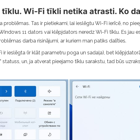
klu. Wi-Fi tīkli netika atrasti. Ko da
problēmas. Tas ir pietiekami, lai ieslēgtu Wi-Fi ierīcē, no pie
d Windows 11 dators vai klēpjdators neredz Wi-Fi tīklu. Es jau e
roblēmas darba risinājumi, ar kuriem man patiks dalīties.
 ir ieslēgta (ir klāt parametru poga un sadaļa), bet klēpjdato
statuss, un, ja atverat pieejamo tīklu sarakstu, tad būs uzrak