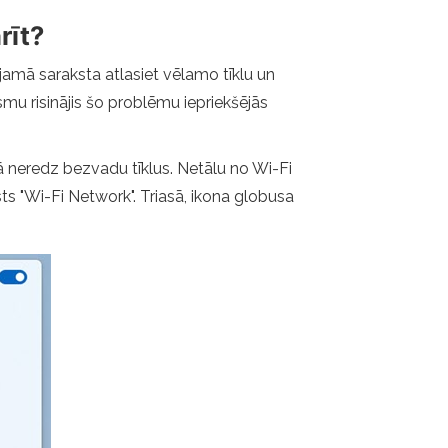
rīt?
ejamā saraksta atlasiet vēlamo tīklu un
smu risinājis šo problēmu iepriekšējās
rā neredz bezvadu tīklus. Netālu no Wi-Fi
sts "Wi-Fi Network". Triasā, ikona globusa