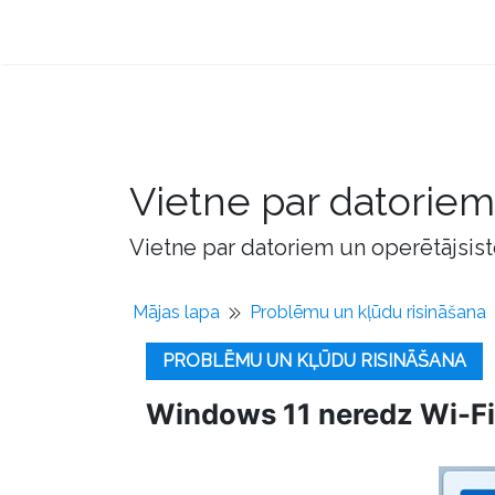
Vietne par datorie
Vietne par datoriem un operētājsis
Mājas lapa
Problēmu un kļūdu risināšana
PROBLĒMU UN KĻŪDU RISINĀŠANA
Windows 11 neredz Wi-Fi tī