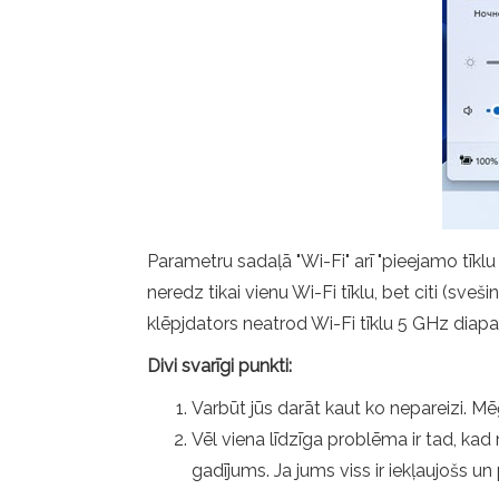
Parametru sadaļā "Wi-Fi" arī "pieejamo tīkl
neredz tikai vienu Wi-Fi tīklu, bet citi (sveš
klēpjdators neatrod Wi-Fi tīklu 5 GHz diapa
Divi svarīgi punkti:
Varbūt jūs darāt kaut ko nepareizi. Mē
Vēl viena līdzīga problēma ir tad, kad
gadījums. Ja jums viss ir iekļaujošs 