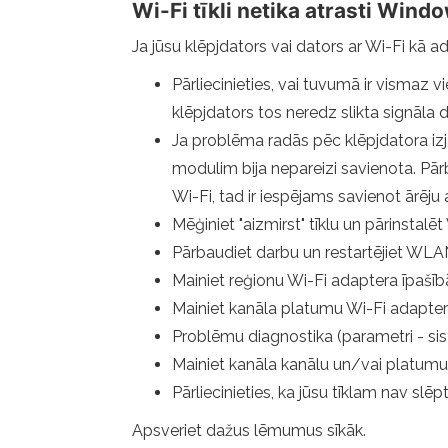
Wi-Fi tīkli netika atrasti Windo
Ja jūsu klēpjdators vai dators ar Wi-Fi kā ad
Pārliecinieties, vai tuvumā ir vismaz vi
klēpjdators tos neredz slikta signāla d
Ja problēma radās pēc klēpjdatora iz
modulim bija nepareizi savienota. Pārb
Wi-Fi, tad ir iespējams savienot ārēju 
Mēģiniet "aizmirst" tīklu un pārinstalēt
Pārbaudiet darbu un restartējiet WL
Mainiet reģionu Wi-Fi adaptera īpašīb
Mainiet kanāla platumu Wi-Fi adapter
Problēmu diagnostika (parametri - sistē
Mainiet kanāla kanālu un/vai platumu 
Pārliecinieties, ka jūsu tīklam nav slē
Apsveriet dažus lēmumus sīkāk.