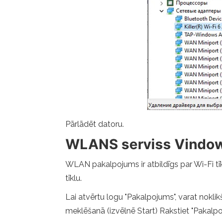
Pārlādēt datoru.
WLANS serviss Vindow
WLAN pakalpojums ir atbildīgs par Wi-Fi tīk
tīklu.
Lai atvērtu logu "Pakalpojums", varat nokl
meklēšanā (izvēlnē Start) Rakstiet "Pakalpo