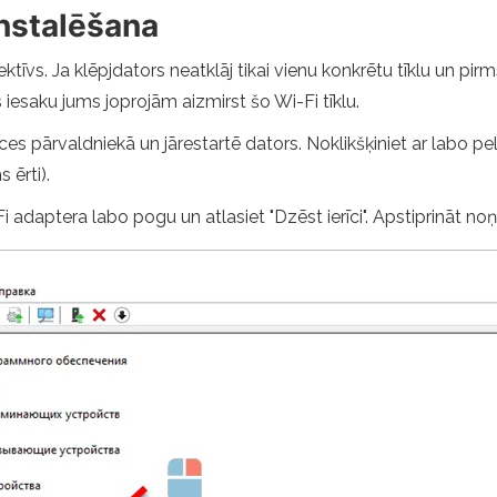
nstalēšana
 efektīvs. Ja klēpjdators neatklāj tikai vienu konkrētu tīklu un pi
 iesaku jums joprojām aizmirst šo Wi-Fi tīklu.
es pārvaldniekā un jārestartē dators. Noklikšķiniet ar labo pel
 ērti).
-Fi adaptera labo pogu un atlasiet "Dzēst ierīci". Apstiprināt n