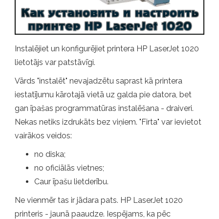
Instalējiet un konfigurējiet printera HP LaserJet 1020
lietotājs var patstāvīgi.
Vārds "instalēt" nevajadzētu saprast kā printera
iestatījumu kārotajā vietā uz galda pie datora, bet
gan īpašas programmatūras instalēšana - draiveri.
Nekas netiks izdrukāts bez viņiem. "Firta" var ievietot
vairākos veidos:
no diska;
no oficiālās vietnes;
Caur īpašu lietderību.
Ne vienmēr tas ir jādara pats. HP LaserJet 1020
printeris - jaunā paaudze. Iespējams, ka pēc