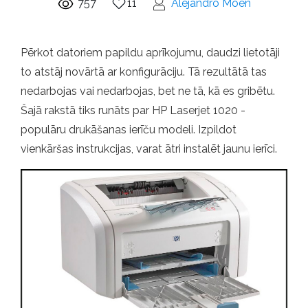
757
11
Alejandro Moen
Pērkot datoriem papildu aprīkojumu, daudzi lietotāji
to atstāj novārtā ar konfigurāciju. Tā rezultātā tas
nedarbojas vai nedarbojas, bet ne tā, kā es gribētu.
Šajā rakstā tiks runāts par HP Laserjet 1020 -
populāru drukāšanas ierīču modeli. Izpildot
vienkāršas instrukcijas, varat ātri instalēt jaunu ierīci.