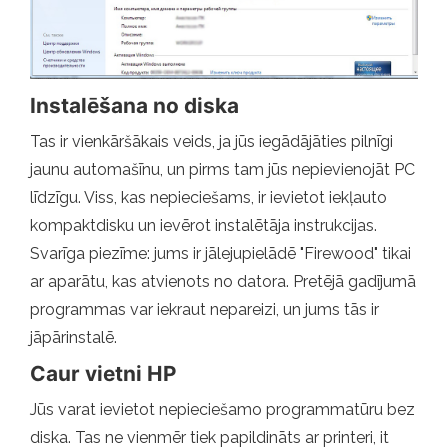
Instalēšana no diska
Tas ir vienkāršākais veids, ja jūs iegādājāties pilnīgi
jaunu automašīnu, un pirms tam jūs nepievienojāt PC
līdzīgu. Viss, kas nepieciešams, ir ievietot iekļauto
kompaktdisku un ievērot instalētāja instrukcijas.
Svarīga piezīme: jums ir jālejupielādē "Firewood" tikai
ar aparātu, kas atvienots no datora. Pretējā gadījumā
programmas var iekraut nepareizi, un jums tās ir
jāpārinstalē.
Caur vietni HP
Jūs varat ievietot nepieciešamo programmatūru bez
diska. Tas ne vienmēr tiek papildināts ar printeri, it