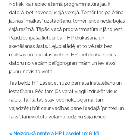
Notiek, ka nepieciešamā programmatūra jau ir
datorā, bet novecojušajā versijā. Tomēr tas palēnina
jaunas "malkas" uzstādīšanu, tomēr ierīce nedarbojas
šajā režīmā. Tāpēc vecā programmatūra ir jānoņem.
Palīdzēs īpaša lietderība - HP drukāšana un
skenēšanas ārsts. Lejupielādējiet to vēlreiz bez
maksas no oficiālās vietnes HP. Lietderība notīrīs
datoru no vecām palīgprogrammām un ievietos
jaunu, nevis to vietā.
Tas beidz HP LaserJet 1020 pamata instalēšanu un
iestatīšanu. Pēc tam jūs varat viegli izdrukāt visus
failus. Tā, ka tas stāv pēc noklusējuma, tam
vajadzētu būt caur vadības paneli sadaļā "printeri un
faksi", lai ievietotu vēlamo lodziņu šajā ierīcē.
« Neizdrukā printera HP Laserjet 1018, kā