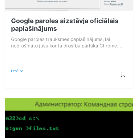
Google paroles aizstāvja oficiālais
paplašinājums
Google paroles trauksmes paplašinājums, lai
nodrošinātu jūsu konta drošību pārlūkā Chrome....
Drošība