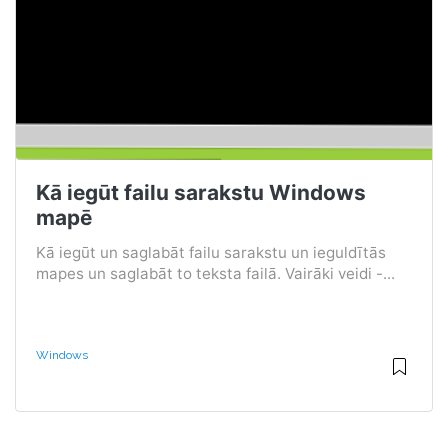
Kā iegūt failu sarakstu Windows
mapē
Kā iegūt un saglabāt failu sarakstu un ieguldītās
mapes un saglabāt to teksta failā. Vairāki veidi -...
Windows