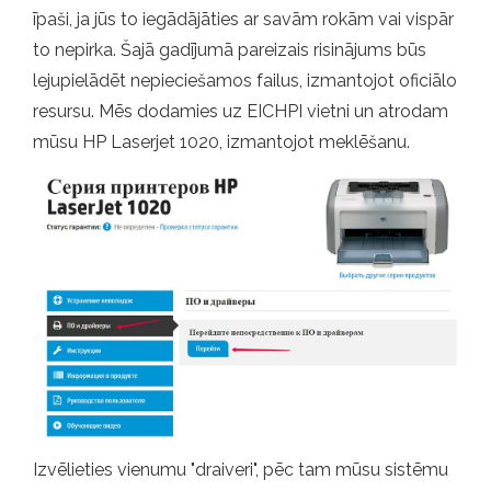
īpaši, ja jūs to iegādājāties ar savām rokām vai vispār
to nepirka. Šajā gadījumā pareizais risinājums būs
lejupielādēt nepieciešamos failus, izmantojot oficiālo
resursu. Mēs dodamies uz EICHPI vietni un atrodam
mūsu HP Laserjet 1020, izmantojot meklēšanu.
Izvēlieties vienumu "draiveri", pēc tam mūsu sistēmu