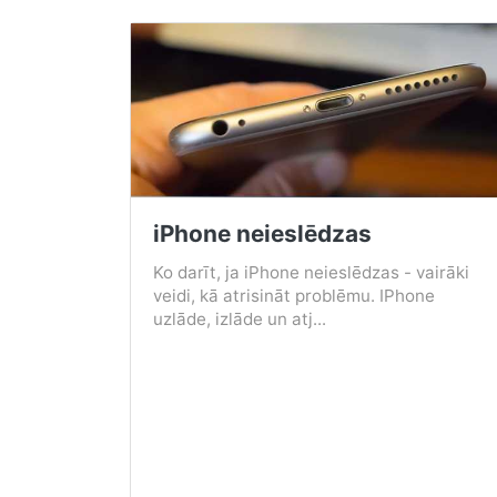
iPhone neieslēdzas
Ko darīt, ja iPhone neieslēdzas - vairāki
veidi, kā atrisināt problēmu. IPhone
uzlāde, izlāde un atj...