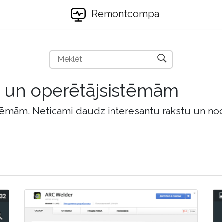
Remontcompa
m un operētājsistēmām
tēmām. Neticami daudz interesantu rakstu un no