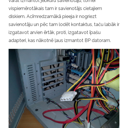
varat izmantot jebkuru savienotāju, tomēr
vispiemērotākais tam ir savienotājs cietajiem
diskiem. Acīmredzamākā pieeja ir nogriezt
savienotāju un pēc tam lodēt kontaktus, taču labāk ir
izgatavot arvien ērtāk, proti, izgatavot īpašu
adapteri, kas nākotnē ļaus izmantot BP datoram.