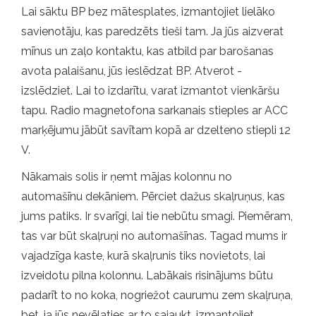
Lai sāktu BP bez mātesplates, izmantojiet lielāko
savienotāju, kas paredzēts tieši tam. Ja jūs aizverat
mīnus un zaļo kontaktu, kas atbild par barošanas
avota palaišanu, jūs ieslēdzat BP. Atverot -
izslēdziet. Lai to izdarītu, varat izmantot vienkāršu
tapu. Radio magnetofona sarkanais stieples ar ACC
marķējumu jābūt savītam kopā ar dzelteno stiepli 12
V.
Nākamais solis ir ņemt mājas kolonnu no
automašīnu dekāniem. Pērciet dažus skaļruņus, kas
jums patiks. Ir svarīgi, lai tie nebūtu smagi. Piemēram,
tas var būt skaļruņi no automašīnas. Tagad mums ir
vajadzīga kaste, kurā skaļrunis tiks novietots, lai
izveidotu pilna kolonnu. Labākais risinājums būtu
padarīt to no koka, nogriežot caurumu zem skaļruņa,
bet, ja jūs nevēlaties ar to sajaukt, izmantojiet