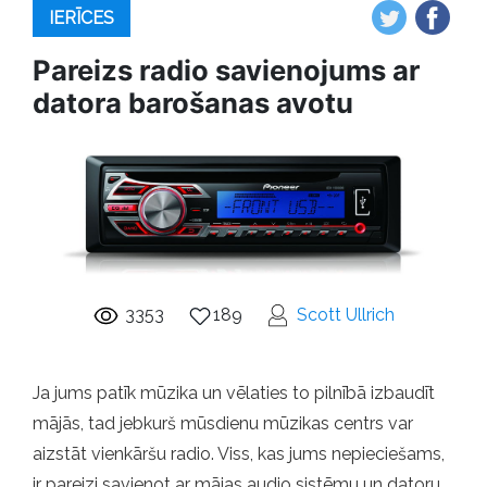
IERĪCES
Pareizs radio savienojums ar
datora barošanas avotu
3353
189
Scott Ullrich
Ja jums patīk mūzika un vēlaties to pilnībā izbaudīt
mājās, tad jebkurš mūsdienu mūzikas centrs var
aizstāt vienkāršu radio. Viss, kas jums nepieciešams,
ir pareizi savienot ar mājas audio sistēmu un datoru.