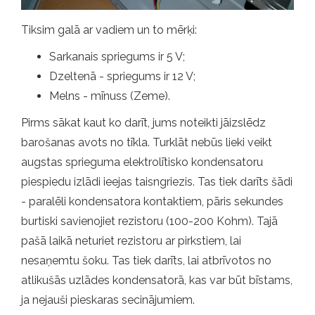
Tiksim galā ar vadiem un to mērķi:
Sarkanais spriegums ir 5 V;
Dzeltenā - spriegums ir 12 V;
Melns - mīnuss (Zeme).
Pirms sākat kaut ko darīt, jums noteikti jāizslēdz
barošanas avots no tīkla. Turklāt nebūs lieki veikt
augstas sprieguma elektrolītisko kondensatoru
piespiedu izlādi ieejas taisngriezis. Tas tiek darīts šādi
- paralēli kondensatora kontaktiem, pāris sekundes
burtiski savienojiet rezistoru (100-200 Kohm). Tajā
pašā laikā neturiet rezistoru ar pirkstiem, lai
nesaņemtu šoku. Tas tiek darīts, lai atbrīvotos no
atlikušās uzlādes kondensatorā, kas var būt bīstams,
ja nejauši pieskaras secinājumiem.