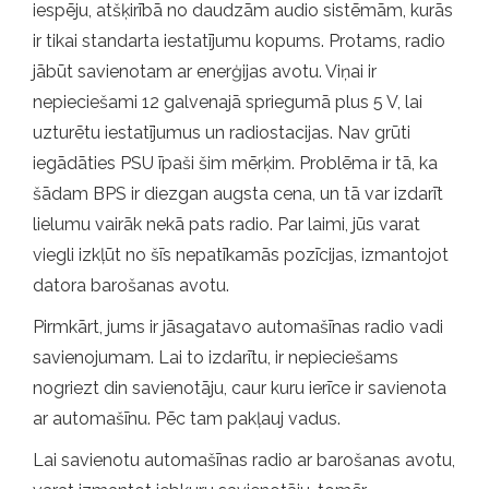
iespēju, atšķirībā no daudzām audio sistēmām, kurās
ir tikai standarta iestatījumu kopums. Protams, radio
jābūt savienotam ar enerģijas avotu. Viņai ir
nepieciešami 12 galvenajā spriegumā plus 5 V, lai
uzturētu iestatījumus un radiostacijas. Nav grūti
iegādāties PSU īpaši šim mērķim. Problēma ir tā, ka
šādam BPS ir diezgan augsta cena, un tā var izdarīt
lielumu vairāk nekā pats radio. Par laimi, jūs varat
viegli izkļūt no šīs nepatīkamās pozīcijas, izmantojot
datora barošanas avotu.
Pirmkārt, jums ir jāsagatavo automašīnas radio vadi
savienojumam. Lai to izdarītu, ir nepieciešams
nogriezt din savienotāju, caur kuru ierīce ir savienota
ar automašīnu. Pēc tam pakļauj vadus.
Lai savienotu automašīnas radio ar barošanas avotu,