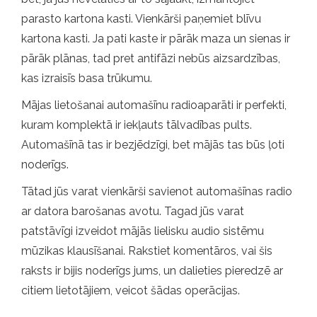
parasto kartona kasti. Vienkārši paņemiet blīvu
kartona kasti. Ja pati kaste ir pārāk maza un sienas ir
pārāk plānas, tad pret antifāzi nebūs aizsardzības,
kas izraisīs basa trūkumu.
Mājas lietošanai automašīnu radioaparāti ir perfekti,
kuram komplektā ir iekļauts tālvadības pults.
Automašīnā tas ir bezjēdzīgi, bet mājās tas būs ļoti
noderīgs.
Tātad jūs varat vienkārši savienot automašīnas radio
ar datora barošanas avotu. Tagad jūs varat
patstāvīgi izveidot mājās lielisku audio sistēmu
mūzikas klausīšanai. Rakstiet komentāros, vai šis
raksts ir bijis noderīgs jums, un dalieties pieredzē ar
citiem lietotājiem, veicot šādas operācijas.