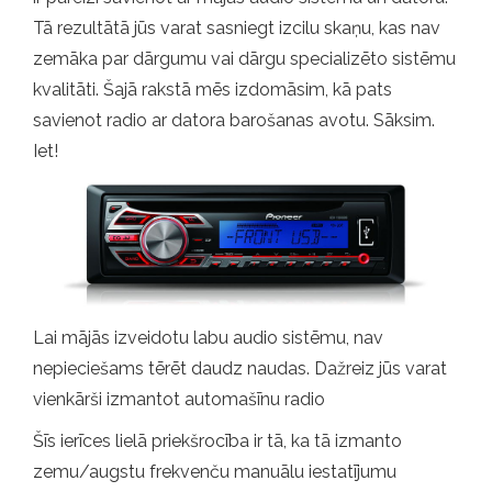
Tā rezultātā jūs varat sasniegt izcilu skaņu, kas nav
zemāka par dārgumu vai dārgu specializēto sistēmu
kvalitāti. Šajā rakstā mēs izdomāsim, kā pats
savienot radio ar datora barošanas avotu. Sāksim.
Iet!
Lai mājās izveidotu labu audio sistēmu, nav
nepieciešams tērēt daudz naudas. Dažreiz jūs varat
vienkārši izmantot automašīnu radio
Šīs ierīces lielā priekšrocība ir tā, ka tā izmanto
zemu/augstu frekvenču manuālu iestatījumu