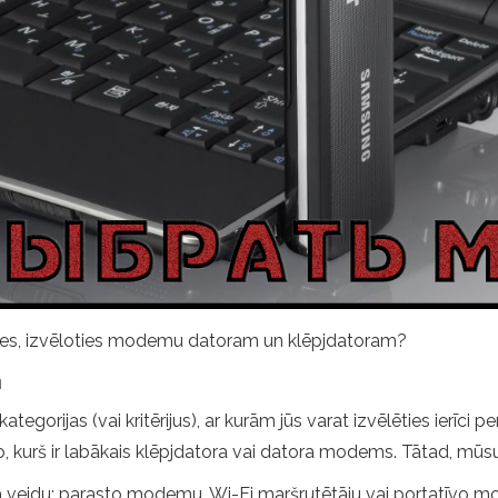
ies, izvēloties modemu datoram un klēpjdatoram?
n
egorijas (vai kritērijus), ar kurām jūs varat izvēlēties ierīci
o, kurš ir labākais klēpjdatora vai datora modems. Tātad, mūsu
a veidu: parasto modemu, Wi-Fi maršrutētāju vai portatīvo 