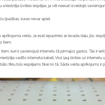
edzēja izvēles iespējas, ja vēl neesat izveidojis savienojum
u īpašības, kuras nevar apiet.
prīkojuma veidu. Ja esat iepazinies ar ievada daļu, jūs, iespējam
no tiem:
tiem, kuri ir savienojuši internetu tā pirmajos gados. Tās ir ier
iedzēja vadīto interneta kabeli. Viņš ļauj doties uz internetu uz
ālo tīklu būs iespējams tikai no tā. Šāda veida aprīkojums ir pi