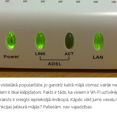
ir vislielākā popularitāte, jo gandrīz katrā mājā vismaz vairāk n
kuriem ir tikai klēpjdators. Fakts ir tāds, ka viņiem ir Wi-Fi uzt
ts ir sniegts iepriekšējā rindkopā. Kāpēc vilkt jums veselu kab
nkcijas jebkurā mājās? Patiešām, nav vajadzības.