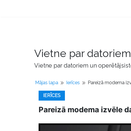
Vietne par datorie
Vietne par datoriem un operētājsis
Mājas lapa
Ierīces
Pareizā modema izv
IERĪCES
Pareizā modema izvēle d