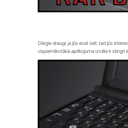
Dārgie draugi, ja jūs esat šeit, tad jūs inter
vispiemērotākā aprīkojuma izvēle ir stingri i