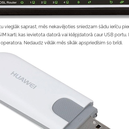
 vieglāk saprast, mēs nekavējoties sniedzam šādu ierīču 
ar SIM karti, kas ievietota datorā vai klēpjdatorā caur USB port
 no operatora. Nedaudz vēlāk mēs sīkāk apspriedīsim šo brīdi.