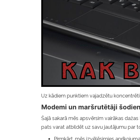
Uz kādiem punktiem vajadzētu koncentrēt
Modemi un maršrutētāji šodie
Šajā sakarā mēs apsvērsim vairākas dažas kat
pats varat atbildēt uz savu jautājumu par t
Pirmkārt, mēs izvēlēsimies aprīkojum