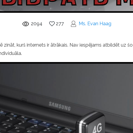
2094
277
Ms. Evan Haag
esē zināt, kurš internets ir ātrākais. Nav iespējams atbildēt uz šo
ndividuāla.