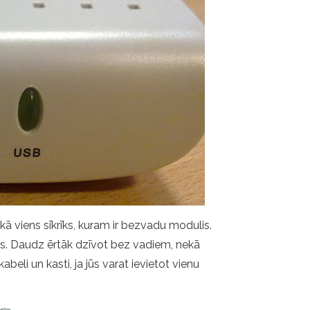
ekā viens sīkrīks, kuram ir bezvadu modulis.
vērējs. Daudz ērtāk dzīvot bez vadiem, nekā
eli un kasti, ja jūs varat ievietot vienu