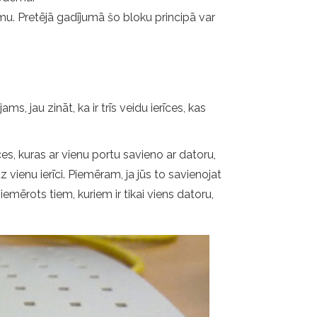
u. Pretējā gadījumā šo bloku principā var
s, jau zināt, ka ir trīs veidu ierīces, kas
īces, kuras ar vienu portu savieno ar datoru,
 vienu ierīci. Piemēram, ja jūs to savienojat
emērots tiem, kuriem ir tikai viens datoru,