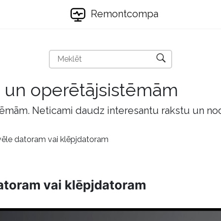
Remontcompa
m un operētājsistēmām
tēmām. Neticami daudz interesantu rakstu un no
ēle datoram vai klēpjdatoram
atoram vai klēpjdatoram