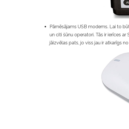
Pārnēsājams USB modems. Lai to būtu
un citi šūnu operatori. Tās ir ierīces 
jāizvēlas pats, jo viss jau ir atkarīgs