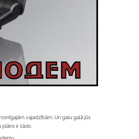
 personīgajām vajadzībām. Un galu galā jūs
 plāns ir šāds:
modemu.