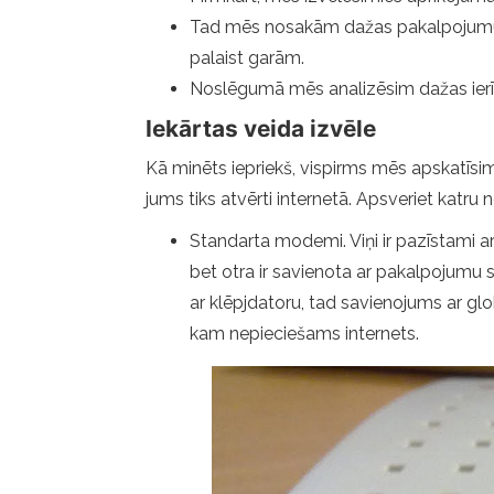
Tad mēs nosakām dažas pakalpojumu sni
palaist garām.
Noslēgumā mēs analizēsim dažas ierīč
Iekārtas veida izvēle
Kā minēts iepriekš, vispirms mēs apskatīsim a
jums tiks atvērti internetā. Apsveriet katru 
Standarta modemi. Viņi ir pazīstami ar 
bet otra ir savienota ar pakalpojumu sn
ar klēpjdatoru, tad savienojums ar glob
kam nepieciešams internets.