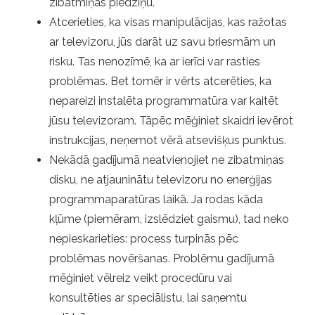
zibatmiņas piedziņu.
Atcerieties, ka visas manipulācijas, kas ražotas
ar televizoru, jūs darāt uz savu briesmām un
risku. Tas nenozīmē, ka ar ierīci var rasties
problēmas. Bet tomēr ir vērts atcerēties, ka
nepareizi instalēta programmatūra var kaitēt
jūsu televizoram. Tāpēc mēģiniet skaidri ievērot
instrukcijas, neņemot vērā atsevišķus punktus.
Nekādā gadījumā neatvienojiet ne zibatmiņas
disku, ne atjauninātu televizoru no enerģijas
programmaparatūras laikā. Ja rodas kāda
kļūme (piemēram, izslēdziet gaismu), tad neko
nepieskarieties: process turpinās pēc
problēmas novēršanas. Problēmu gadījumā
mēģiniet vēlreiz veikt procedūru vai
konsultēties ar speciālistu, lai saņemtu