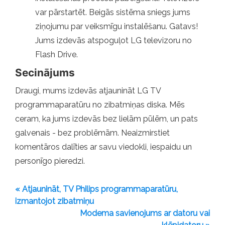
var pārstartēt. Beigās sistēma sniegs jums
ziņojumu par veiksmīgu instalēšanu. Gatavs!
Jums izdevās atspoguļot LG televizoru no
Flash Drive.
Secinājums
Draugi, mums izdevās atjaunināt LG TV
programmaparatūru no zibatmiņas diska. Mēs
ceram, ka jums izdevās bez lielām pūlēm, un pats
galvenais - bez problēmām. Neaizmirstiet
komentāros dalīties ar savu viedokli, iespaidu un
personīgo pieredzi.
« Atjaunināt, TV Philips programmaparatūru,
izmantojot zibatmiņu
Modema savienojums ar datoru vai