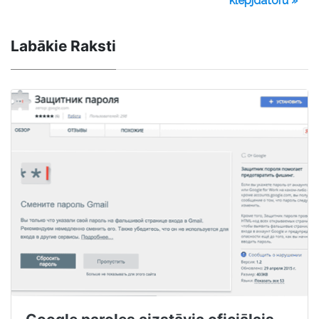
klēpjdatoru »
Labākie Raksti