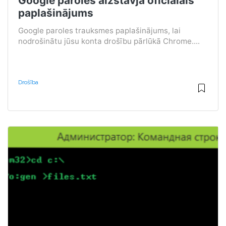
Google paroles aizstāvja oficiālais
paplašinājums
Google paroles trauksmes paplašinājums, lai
nodrošinātu jūsu konta drošību pārlūkā Chrome....
Drošība