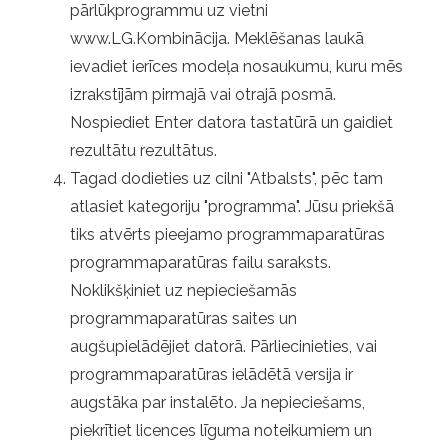
pārlūkprogrammu uz vietni
www.LG.Kombinācija. Meklēšanas laukā
ievadiet ierīces modeļa nosaukumu, kuru mēs
izrakstījām pirmajā vai otrajā posmā.
Nospiediet Enter datora tastatūrā un gaidiet
rezultātu rezultātus.
Tagad dodieties uz cilni "Atbalsts", pēc tam
atlasiet kategoriju "programma". Jūsu priekšā
tiks atvērts pieejamo programmaparatūras
programmaparatūras failu saraksts.
Noklikšķiniet uz nepieciešamās
programmaparatūras saites un
augšupielādējiet datorā. Pārliecinieties, vai
programmaparatūras ielādētā versija ir
augstāka par instalēto. Ja nepieciešams,
piekrītiet licences līguma noteikumiem un