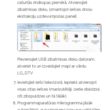
ceturtās rindkopas piemērā. Atvienojiet
zibatmiņas disku, izmantojot ierīces drošu
ekstrakciju uzdevumjoslas panelī.
Pievienojiet USB zibatmiņas disku datoram,
atveriet to un izveidojiet mapi ar vārdu
LG_DTV
Ievietojiet ierīci televizorā, iepriekš atvienojot
visas citas ierīces (maršrutētāji, cietie diskdziņi,
citi zibspuldzes un tā tālāk).
Programmaparatūras mikrogramma jāsāk
automātiski, ar paziņojuma logu par veiktajām