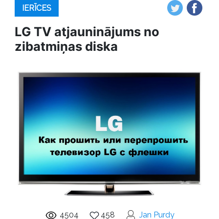
IERĪCES
LG TV atjauninājums no
zibatmiņas diska
4504
458
Jan Purdy