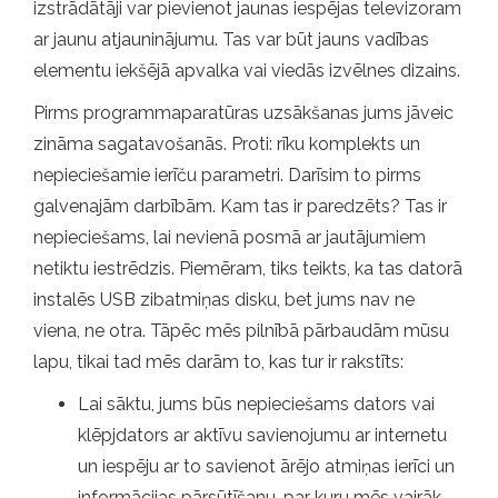
izstrādātāji var pievienot jaunas iespējas televizoram
ar jaunu atjauninājumu. Tas var būt jauns vadības
elementu iekšējā apvalka vai viedās izvēlnes dizains.
Pirms programmaparatūras uzsākšanas jums jāveic
zināma sagatavošanās. Proti: rīku komplekts un
nepieciešamie ierīču parametri. Darīsim to pirms
galvenajām darbībām. Kam tas ir paredzēts? Tas ir
nepieciešams, lai nevienā posmā ar jautājumiem
netiktu iestrēdzis. Piemēram, tiks teikts, ka tas datorā
instalēs USB zibatmiņas disku, bet jums nav ne
viena, ne otra. Tāpēc mēs pilnībā pārbaudām mūsu
lapu, tikai tad mēs darām to, kas tur ir rakstīts:
Lai sāktu, jums būs nepieciešams dators vai
klēpjdators ar aktīvu savienojumu ar internetu
un iespēju ar to savienot ārējo atmiņas ierīci un
informācijas pārsūtīšanu, par kuru mēs vairāk