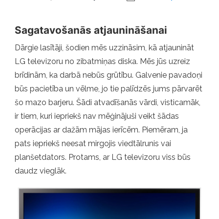
Sagatavošanās atjaunināšanai
Dārgie lasītāji, šodien mēs uzzināsim, kā atjaunināt
LG televizoru no zibatmiņas diska. Mēs jūs uzreiz
brīdinām, ka darbā nebūs grūtību. Galvenie pavadoņi
būs pacietība un vēlme, jo tie palīdzēs jums pārvarēt
šo mazo barjeru. Šādi atvadīšanās vārdi, visticamāk,
ir tiem, kuri iepriekš nav mēģinājuši veikt šādas
operācijas ar dažām mājas ierīcēm. Piemēram, ja
pats iepriekš neesat mirgojis viedtālrunis vai
planšetdators. Protams, ar LG televizoru viss būs
daudz vieglāk.