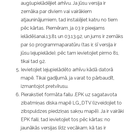
augšupielādējiet arhīvu. Ja jūsu versija ir
zemāka par diviem vai vairākiem
atjauninājumiem, tad instalējiet katru no tiem
pēc kārtas. Piemēram, ja 03 ir pieejams
ielādēšanai.13.81 un 03.13.92, un jums ir zemāks
par šo programmaparatūru (tas ir, šī versija ir
jūsu lejupielāde), pēc tam ievietojiet pirmo 81,
tikai tad 92.
Ievietojiet lejupielādēto arhīvu kādā datorā
mapē. Tikai gadījumā, ja varat to pārbaudīt,
izmantojot pretvīrusu.
Pierakstiet formāta failu .EPK uz sagatavota
zibatmiņas diska mapē LG_DTV (izveidojiet to
zibspuldzes piedziņas sakņu mapē). Ja ir vairāki
EPK faili, tad ievietojiet tos pēc kārtas: no
jaunākās versijas līdz vecākam, kā tas ir