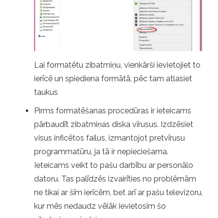
Lai formatētu zibatmiņu, vienkārši ievietojiet to
ierīcē un spiediena formātā, pēc tam atlasiet
taukus
Pirms formatēšanas procedūras ir ieteicams
pārbaudīt zibatmiņas diska vīrusus. Izdzēsiet
visus inficētos failus, izmantojot pretvīrusu
programmatūru, ja tā ir nepieciešama.
Ieteicams veikt to pašu darbību ar personālo
datoru. Tas palīdzēs izvairīties no problēmām
ne tikai ar šīm ierīcēm, bet arī ar pašu televizoru,
kur mēs nedaudz vēlāk ievietosim šo