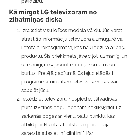
palīdzību.
Kā mirgot LG televizoram no
zibatmiņas diska
Izrakstiet visu ierīces modeļa vārdu. Jūs varat
atrast šo informāciju televizora aizmugurē vai
lietotāja rokasgrāmatā, kas nāk lodziņā ar pašu
produktu. Šis priekšmets jāveic ļoti uzmanīgi un
uzmanīgi, nesajaucot modeļa numurus un
burtus. Pretējā gadījumā jūs lejupielādēsit
programmatūru citam televizoram, kas var
sabojāt jūsu.
Ieslēdziet televizoru, nospiediet tālvadības
pults izvēlnes pogu, pēc tam noklikšķiniet uz
sarkanās pogas ar vienu baltu punktu, kas
atbild par klienta atbalstu, un parādītajā
sarakstā atlasiet Inf cilni Inf ". Par