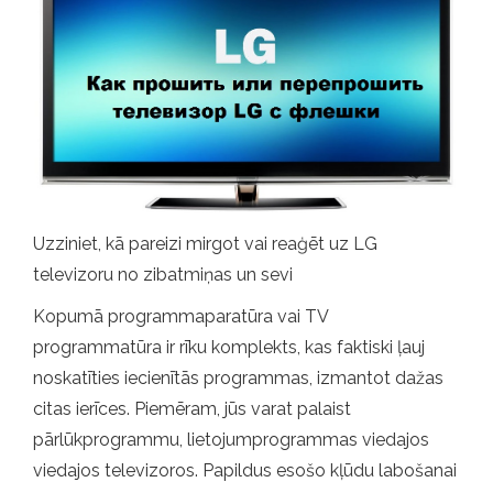
Uzziniet, kā pareizi mirgot vai reaģēt uz LG
televizoru no zibatmiņas un sevi
Kopumā programmaparatūra vai TV
programmatūra ir rīku komplekts, kas faktiski ļauj
noskatīties iecienītās programmas, izmantot dažas
citas ierīces. Piemēram, jūs varat palaist
pārlūkprogrammu, lietojumprogrammas viedajos
viedajos televizoros. Papildus esošo kļūdu labošanai