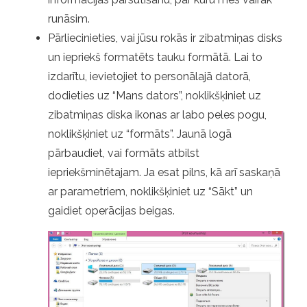
runāsim.
Pārliecinieties, vai jūsu rokās ir zibatmiņas disks
un iepriekš formatēts tauku formātā. Lai to
izdarītu, ievietojiet to personālajā datorā,
dodieties uz “Mans dators”, noklikšķiniet uz
zibatmiņas diska ikonas ar labo peles pogu,
noklikšķiniet uz “formāts”. Jaunā logā
pārbaudiet, vai formāts atbilst
iepriekšminētajam. Ja esat pilns, kā arī saskaņā
ar parametriem, noklikšķiniet uz “Sākt” un
gaidiet operācijas beigas.