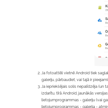
Ja fotoattēli vietnē Android tiek sag
galeriju, pārbaudiet, vai tajā ir pieeja
Ja iepriekšējais solis nepalīdzēja (un t
izdarītu, tīrā Android, jaunākās vers
lietojumprogrammas - galeriju (vai gale
lietojumprogrammas - galerija - atmiņa