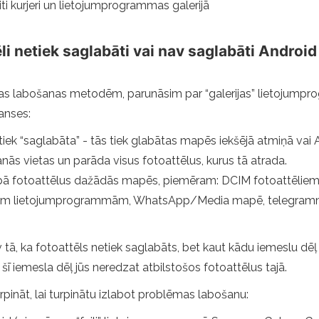
i kurjeri un lietojumprogrammas galerijā
li netiek saglabāti vai nav saglabāti Android
ācijas labošanas metodēm, parunāsim par “galerijas” lietojum
ianses:
tiek “saglabāta” - tās tiek glabātas mapēs iekšējā atmiņā vai An
nās vietas un parāda visus fotoattēlus, kurus tā atrada.
fotoattēlus dažādās mapēs, piemēram: DCIM fotoattēliem no
ām lietojumprogrammām, WhatsApp/Media mapē, telegramma
v tā, ka fotoattēls netiek saglabāts, bet kaut kādu iemeslu dē
 šī iemesla dēļ jūs neredzat atbilstošos fotoattēlus tajā.
rpināt, lai turpinātu izlabot problēmas labošanu: