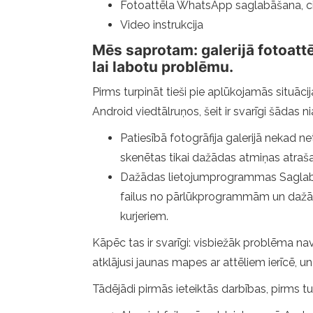
Fotoattēla WhatsApp saglabāšana, cit
Video instrukcija
Mēs saprotam: galerijā fotoattē
lai labotu problēmu.
Pirms turpināt tieši pie aplūkojamās situ
Android viedtālruņos, šeit ir svarīgi šādas n
Patiesībā fotogrāfija galerijā nekad ne
skenētas tikai dažādas atmiņas atraša
Dažādas lietojumprogrammas Saglabā 
failus no pārlūkprogrammām un daž
kurjeriem.
Kāpēc tas ir svarīgi: visbiežāk problēma na
atklājusi jaunas mapes ar attēliem ierīcē, un
Tādējādi pirmās ieteiktās darbības, pirms tu