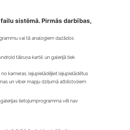
 failu sistēmā. Pirmās darbības,
programmu vai tā analogiem dažādos
droid tālruņa kartē, un galerijā tiek
 kameras, lejupielādējiet lejupielādētus
s un viber mapju dziļumā atbilstošiem
ļ galerijas lietojumprogramma vēl nav