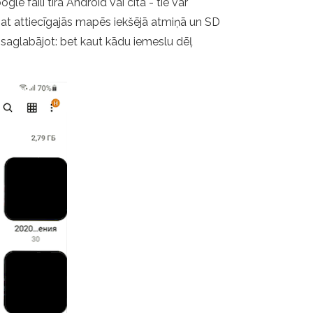
 faili tīrā Android vai citā - tie var
lējat attiecīgajās mapēs iekšējā atmiņā un SD
ībā, saglabājot: bet kaut kādu iemeslu dēļ