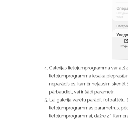
Galerijas lietojumprogramma var atšķirt
lietojumprogramma iesaka pieprasījumu p
neparādīsies, kamēr neļausim skenēt š
pārbaudiet, vai ir šādi parametri.
Lai galerija varētu parādīt fotoattēlu,
lietojumprogrammas parametrus, pēc tam
lietojumprogrammai, dažreiz " Kamera 