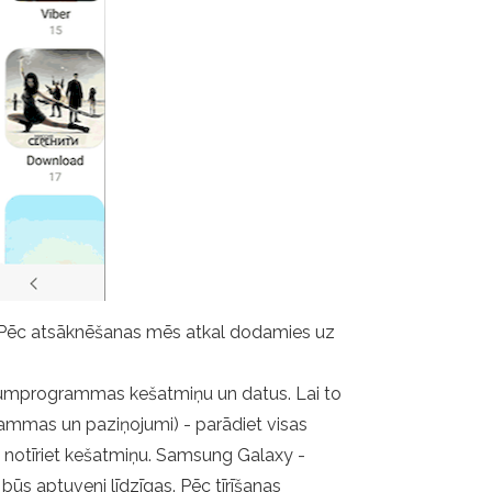
nu. Pēc atsāknēšanas mēs atkal dodamies uz
 lietojumprogrammas kešatmiņu un datus. Lai to
grammas un paziņojumi) - parādiet visas
 un notīriet kešatmiņu. Samsung Galaxy -
 būs aptuveni līdzīgas. Pēc tīrīšanas