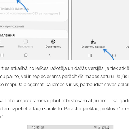
ies atkarībā no ierīces ražotāja un dažās versijās, ja tiek atkl
ar to, vai ir nepieciešams parādīt šīs mapes saturu. Ja jūs rei
o mapi. Ja pieņemat, ka iemesls ir šis, pārbaudiet savas gale
 šai lietojumprogrammai jābūt atbilstošām atļaujām. Tikai gadīju
 izpētiet atļauju sarakstu: Parasti ir jāiekļauj piekļuve “atmiņ
".