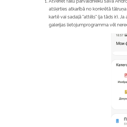
Atveriet failu pārvaldnieku savā Andro
atšķirties atkarībā no konkrētā tālruņa
kartē vai sadaļā "attēls" (ja tāds ir). J
galerijas lietojumprogramma vēl nere