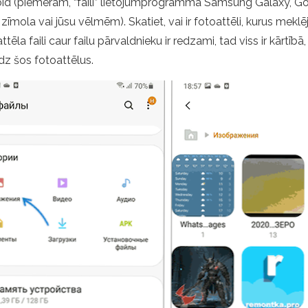
id (piemēram, “faili” lietojumprogrammā Samsung Galaxy, Google
 zīmola vai jūsu vēlmēm). Skatiet, vai ir fotoattēli, kurus mek
a attēla faili caur failu pārvaldnieku ir redzami, tad viss ir kārt
dz šos fotoattēlus.