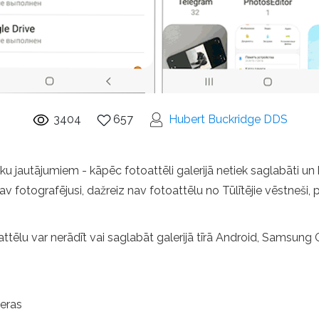
3404
657
Hubert Buckridge DDS
u jautājumiem - kāpēc fotoattēli galerijā netiek saglabāti un k
v fotografējusi, dažreiz nav fotoattēlu no Tūlītējie vēstneš
toattēlu var nerādīt vai saglabāt galerijā tīrā Android, Samsung
meras