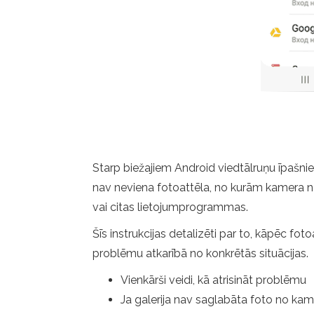
Starp biežajiem Android viedtālruņu īpašniek
nav neviena fotoattēla, no kurām kamera na
vai citas lietojumprogrammas.
Šīs instrukcijas detalizēti par to, kāpēc fo
problēmu atkarībā no konkrētās situācijas.
Vienkārši veidi, kā atrisināt problēmu
Ja galerija nav saglabāta foto no ka