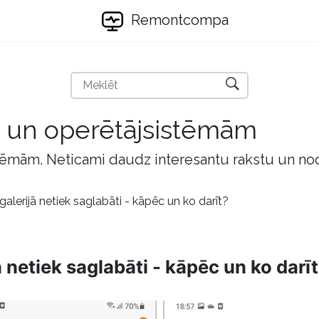
Remontcompa
m un operētājsistēmām
tēmām. Neticami daudz interesantu rakstu un no
galerijā netiek saglabāti - kāpēc un ko darīt?
ā netiek saglabāti - kāpēc un ko darī