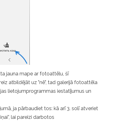
āta jauna mape ar fotoattēlu, šī
z atbildējāt uz "nē", tad galerijā fotoattēla
rijas lietojumprogrammas iestatījumus un
mā, ja pārbaudiet tos: kā arī 3. solī atveriet
ai”, lai pareizi darbotos