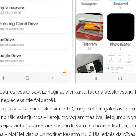
labāti, es iesaku sākt izmēģināt vienkāršu tālruņa atsāknēša
mi nepieciešamie fotoattēli.
ajā pašā laikā ierīcē faktiski ir foto), mēģiniet tīrīt galerijas
ijas nonāk iestatījumos - lietojumprogrammas (vai lietojumpro
rijas vietā, kas jums ir, velve un kešatmiņa notīriet krātuvi).
 - Notīriet datus un notīriet kešatmiņu. Citās ierīcēs darbības