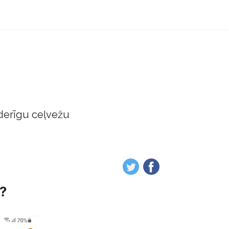
derīgu ceļvežu
t?