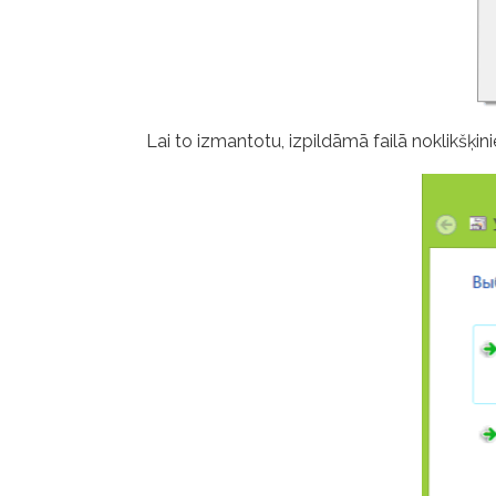
Lai to izmantotu, izpildāmā failā noklikšķin