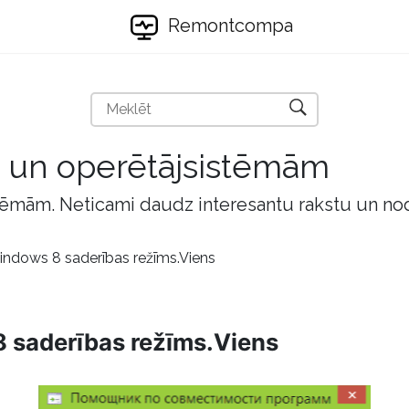
Remontcompa
m un operētājsistēmām
tēmām. Neticami daudz interesantu rakstu un no
ndows 8 saderības režīms.Viens
 saderības režīms.Viens