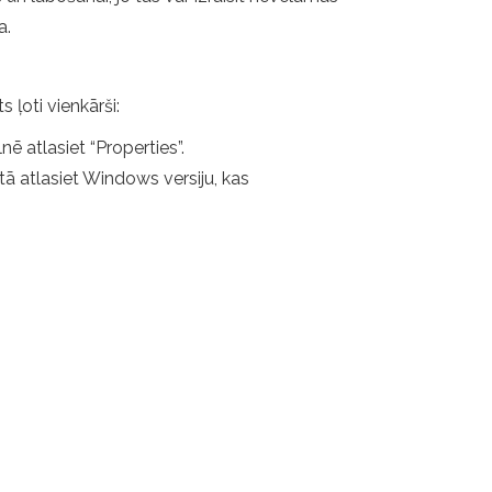
a.
 ļoti vienkārši:
ē atlasiet “Properties”.
ā atlasiet Windows versiju, kas