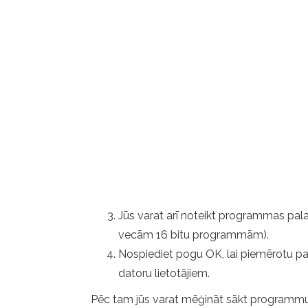
Jūs varat arī noteikt programmas pala
vecām 16 bitu programmām).
Nospiediet pogu OK, lai piemērotu pašre
datoru lietotājiem.
Pēc tam jūs varat mēģināt sākt programmu v