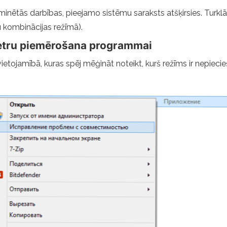
kšminētās darbības, pieejamo sistēmu saraksts atšķirsies. Turk
u kombinācijas režīmā).
etru piemērošana programmai
ojamībā, kuras spēj mēģināt noteikt, kurš režīms ir nepiecieš