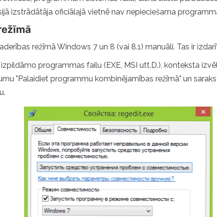
rsijā izstrādātāja oficiālajā vietnē nav nepieciešama programm
režīmā
erības režīmā Windows 7 un 8 (vai 8.1) manuāli. Tas ir izdarīts
izpildāmo programmas failu (EXE, MSI utt.D.), konteksta izvēln
ienumu "Palaidiet programmu kombinējamības režīmā" un sarakst
bu.