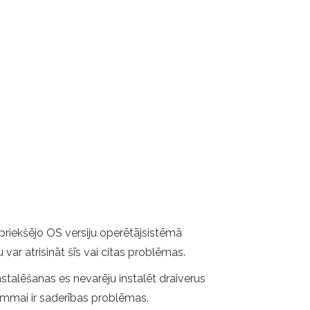
epriekšējo OS versiju operētājsistēmā
ar atrisināt šīs vai citas problēmas.
stalēšanas es nevarēju instalēt draiverus
rammai ir saderības problēmas.