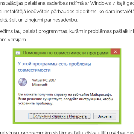
 instalācijas palaišana saderības režīmā ar Windows 7, šajā gad
kai instalētājā iebūvētais pārbaudes algoritms, ko dara instalētā
iekš, šeit un ziņojumi par nesaderību.
īms ļauj palaist programmas, kurām ir problēmas pašlaik ir ins
ējām versijām.
retvīrusu, programmām sistēmas failu, diska utilītu pārbaudes 