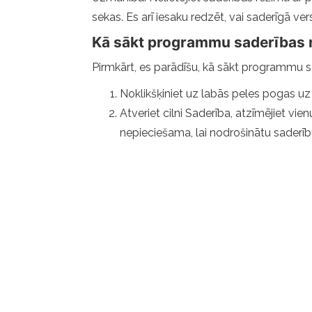
sekas. Es arī iesaku redzēt, vai saderīgā ve
Kā sākt programmu saderības 
Pirmkārt, es parādīšu, kā sākt programmu sad
Noklikšķiniet uz labās peles pogas uz 
Atveriet cilni Saderība, atzīmējiet v
nepieciešama, lai nodrošinātu saderī