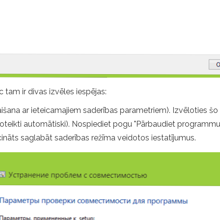
 tam ir divas izvēles iespējas:
aišana ar ieteicamajiem saderības parametriem). Izvēloties šo 
oteikti automātiski). Nospiediet pogu "Pārbaudiet programmu"
cināts saglabāt saderības režīma veidotos iestatījumus.