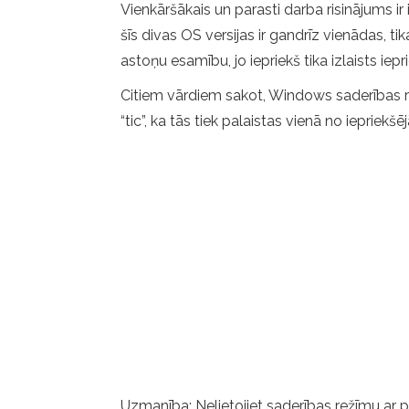
Vienkāršākais un parasti darba risinājums ir
šīs divas OS versijas ir gandrīz vienādas, ti
astoņu esamību, jo iepriekš tika izlaists iepr
Citiem vārdiem sakot, Windows saderības rež
“tic”, ka tās tiek palaistas vienā no iepriekš
Uzmanība: Nelietojiet saderības režīmu ar p