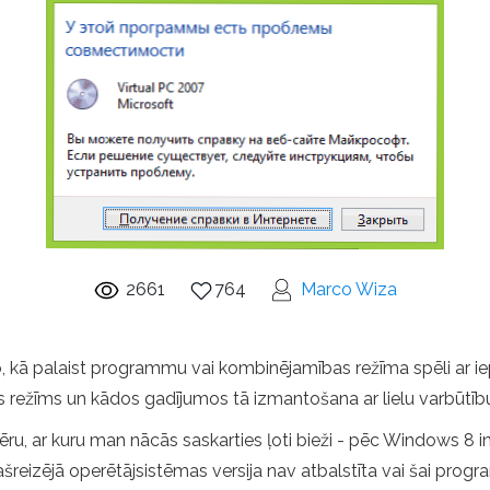
2661
764
Marco Wiza
to, kā palaist programmu vai kombinējamības režīma spēli ar i
režīms un kādos gadījumos tā izmantošana ar lielu varbūtību v
u, ar kuru man nācās saskarties ļoti bieži - pēc Windows 8 in
šreizējā operētājsistēmas versija nav atbalstīta vai šai prog