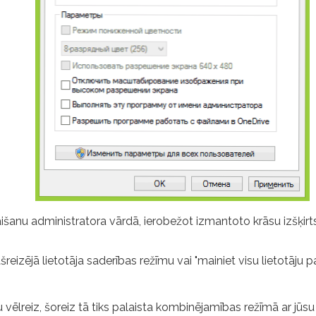
išanu administratora vārdā, ierobežot izmantoto krāsu izšķirt
izējā lietotāja saderības režīmu vai "mainiet visu lietotāju par
ēlreiz, šoreiz tā tiks palaista kombinējamības režīmā ar jūsu