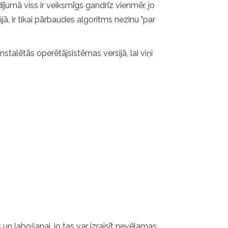
ījumā viss ir veiksmīgs gandrīz vienmēr, jo
jā, ir tikai pārbaudes algoritms nezinu "par
talētās operētājsistēmas versijā, lai viņi
un labošanai, jo tas var izraisīt nevēlamas