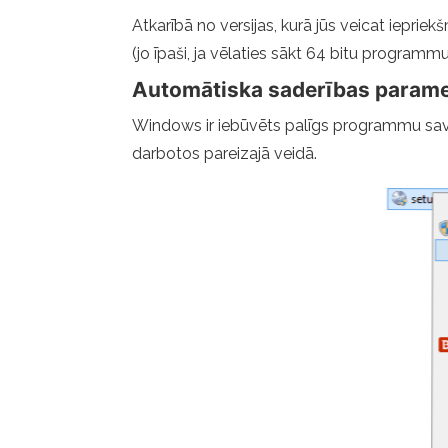
Atkarībā no versijas, kurā jūs veicat ieprie
(jo īpaši, ja vēlaties sākt 64 bitu programm
Automātiska saderības param
Windows ir iebūvēts palīgs programmu saviet
darbotos pareizajā veidā.