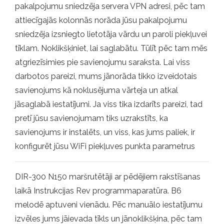
pakalpojumu sniedzēja servera VPN adresi, pēc tam
attiecīgajās kolonnās norāda jūsu pakalpojumu
sniedzēja izsniegto lietotāja vārdu un paroli piekļuvei
tīklam. Noklikšķiniet, lai saglabātu. Tūlīt pēc tam mēs
atgriezīsimies pie savienojumu saraksta. Lai viss
darbotos pareizi, mums jānorāda tikko izveidotais
savienojums kā noklusējuma vārteja un atkal
jāsaglabā iestatījumi. Ja viss tika izdarīts pareizi, tad
pretī jūsu savienojumam tiks uzrakstīts, ka
savienojums ir instalēts, un viss, kas jums paliek, ir
konfigurēt jūsu WiFi piekļuves punkta parametrus
DIR-300 N150 maršrutētāji ar pēdējiem rakstīšanas
laikā Instrukcijas Rev programmaparatūra. B6
melodē aptuveni vienādu. Pēc manuālo iestatījumu
izvēles jums jāievada tīkls un jānoklikšķina, pēc tam