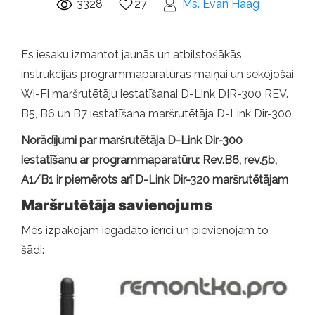
3328
27
Ms. Evan Haag
Es iesaku izmantot jaunās un atbilstošākās
instrukcijas programmaparatūras maiņai un sekojošai
Wi-Fi maršrutētāju iestatīšanai D-Link DIR-300 REV.
B5, B6 un B7 iestatīšana maršrutētāja D-Link Dir-300
Norādījumi par maršrutētāja D-Link Dir-300
iestatīšanu ar programmaparatūru: Rev.B6, rev.5b,
A1/B1 ir piemērots arī D-Link Dir-320 maršrutētājam
Maršrutētāja savienojums
Mēs izpakojam iegādāto ierīci un pievienojam to
šādi: