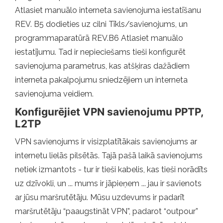
Atlasiet manuālo interneta savienojuma iestatīšanu
REV. B5 dodieties uz cilni Tīkls/savienojums, un
programmaparatūrā REV.B6 Atlasiet manuālo
iestatījumu. Tad ir nepieciešams tieši konfigurēt
savienojuma parametrus, kas atšķiras dažādiem
interneta pakalpojumu sniedzējiem un interneta
savienojuma veidiem.
Konfigurējiet VPN savienojumu PPTP,
L2TP
VPN savienojums ir visizplatītākais savienojums ar
internetu lielās pilsētās. Tajā pašā laikā savienojums
netiek izmantots - tur ir tieši kabelis, kas tieši norādīts
uz dzīvokli, un ... mums ir jāpieņem ... jau ir savienots
ar jūsu maršrutētāju. Mūsu uzdevums ir padarīt
maršrutētāju “paaugstināt VPN”, padarot “outpour”