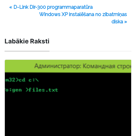
« D-Link Dir-300 programmaparatūra
Windows XP instalēšana no zibatmiņas
diska »
Labākie Raksti