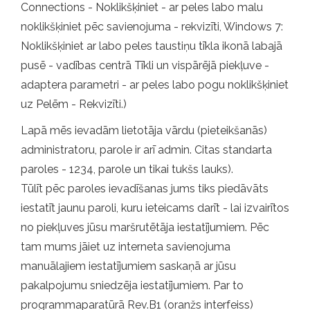
Connections - Noklikšķiniet - ar peles labo malu
noklikšķiniet pēc savienojuma - rekvizīti, Windows 7:
Noklikšķiniet ar labo peles taustiņu tīkla ikonā labajā
pusē - vadības centrā Tīkli un vispārējā piekļuve -
adaptera parametri - ar peles labo pogu noklikšķiniet
uz Pelēm - Rekvizīti.)
Lapā mēs ievadām lietotāja vārdu (pieteikšanās)
administratoru, parole ir arī admin. Citas standarta
paroles - 1234, parole un tikai tukšs lauks).
Tūlīt pēc paroles ievadīšanas jums tiks piedāvāts
iestatīt jaunu paroli, kuru ieteicams darīt - lai izvairītos
no piekļuves jūsu maršrutētāja iestatījumiem. Pēc
tam mums jāiet uz interneta savienojuma
manuālajiem iestatījumiem saskaņā ar jūsu
pakalpojumu sniedzēja iestatījumiem. Par to
programmaparatūrā Rev.B1 (oranžs interfeiss)