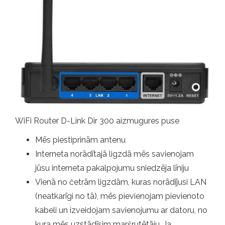
WiFi Router D-Link Dir 300 aizmugures puse
Mēs piestiprinām antenu
Interneta norādītajā ligzdā mēs savienojam
jūsu interneta pakalpojumu sniedzēja līniju
Vienā no četrām ligzdām, kuras norādījusi LAN
(neatkarīgi no tā), mēs pievienojam pievienoto
kabeli un izveidojam savienojumu ar datoru, no
kura mēs uzstādīsim maršrutētāju. Ja