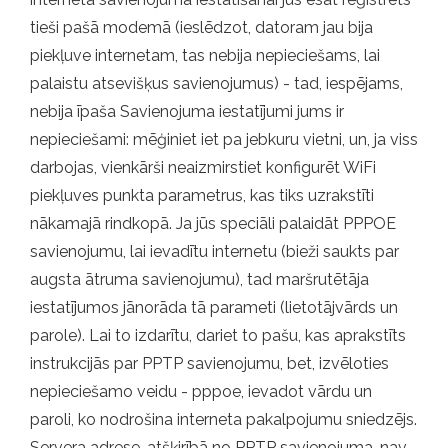
tieši pašā modemā (ieslēdzot, datoram jau bija
piekļuve internetam, tas nebija nepieciešams, lai
palaistu atsevišķus savienojumus) - tad, iespējams,
nebija īpaša Savienojuma iestatījumi jums ir
nepieciešami: mēģiniet iet pa jebkuru vietni, un, ja viss
darbojas, vienkārši neaizmirstiet konfigurēt WiFi
piekļuves punkta parametrus, kas tiks uzrakstīti
nākamajā rindkopā. Ja jūs speciāli palaidāt PPPOE
savienojumu, lai ievadītu internetu (bieži saukts par
augsta ātruma savienojumu), tad maršrutētāja
iestatījumos jānorāda tā parameti (lietotājvārds un
parole). Lai to izdarītu, dariet to pašu, kas aprakstīts
instrukcijās par PPTP savienojumu, bet, izvēloties
nepieciešamo veidu - pppoe, ievadot vārdu un
paroli, ko nodrošina interneta pakalpojumu sniedzējs.
Servera adrese, atšķirībā no PPTP savienojuma, nav