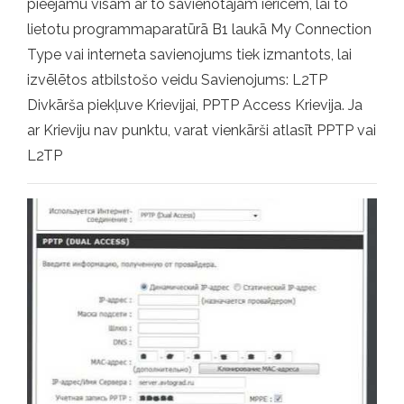
pieejamu visām ar to savienotajām ierīcēm, lai to
lietotu programmaparatūrā B1 laukā My Connection
Type vai interneta savienojums tiek izmantots, lai
izvēlētos atbilstošo veidu Savienojums: L2TP
Divkārša piekļuve Krievijai, PPTP Access Krievija. Ja
ar Krieviju nav punktu, varat vienkārši atlasīt PPTP vai
L2TP