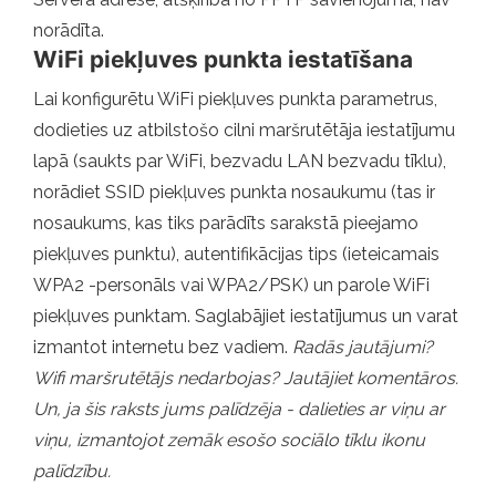
norādīta.
WiFi piekļuves punkta iestatīšana
Lai konfigurētu WiFi piekļuves punkta parametrus,
dodieties uz atbilstošo cilni maršrutētāja iestatījumu
lapā (saukts par WiFi, bezvadu LAN bezvadu tīklu),
norādiet SSID piekļuves punkta nosaukumu (tas ir
nosaukums, kas tiks parādīts sarakstā pieejamo
piekļuves punktu), autentifikācijas tips (ieteicamais
WPA2 -personāls vai WPA2/PSK) un parole WiFi
piekļuves punktam. Saglabājiet iestatījumus un varat
izmantot internetu bez vadiem.
Radās jautājumi?
Wifi maršrutētājs nedarbojas? Jautājiet komentāros.
Un, ja šis raksts jums palīdzēja - dalieties ar viņu ar
viņu, izmantojot zemāk esošo sociālo tīklu ikonu
palīdzību.