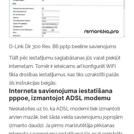
D-Link Dir 300 Rev. B6 pptp beeline savienojums
Tūlīt pēc iestatījumu saglabāšanas jūs varat piekļūt
internetam. Tomēr ir ieteicams arī konfigurēt WiFi
tīkla drošības iestatījumus, kas tiks uzrakstīti pašās
šīs instrukcijas beigās.
Interneta savienojuma iestatīšana
pppoe, izmantojot ADSL modemu
Neskatoties uz to, ka ADSL modemi tiek izmantoti
arvien mazāk, bet šāda veida savienojumu joprojām
izmanto daudzi. Ja pirms maršrutētāja pirkšanas
interneta savienojuma iestatīšanai jūs esat reģistrēts