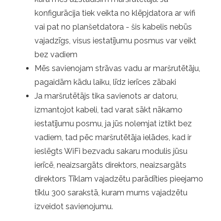
konfigurācija tiek veikta no klēpjdatora ar wifi
vai pat no planšetdatora - šis kabelis nebūs
vajadzīgs, visus iestatījumu posmus var veikt
bez vadiem
Mēs savienojam strāvas vadu ar maršrutētāju,
pagaidām kādu laiku, līdz ierīces zābaki
Ja maršrutētājs tika savienots ar datoru,
izmantojot kabeli, tad varat sākt nākamo
iestatījumu posmu, ja jūs nolemjat iztikt bez
vadiem, tad pēc maršrutētāja ielādes, kad ir
ieslēgts WiFi bezvadu sakaru modulis jūsu
ierīcē, neaizsargāts direktors, neaizsargāts
direktors Tīklam vajadzētu parādīties pieejamo
tīklu 300 sarakstā, kuram mums vajadzētu
izveidot savienojumu.