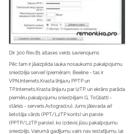
Dir 300 Rev.B1 atlases veids savienojums
Pēc tam ir jāaizpilda lauka nosaukums pakalpojumu
sniedzēja serverī (piemēram, Beeline - tas ir
VPN.Internets.Krasta līnija.ru PPTP un
TP.Internets.Krasta līnija.ru par l2TP, un ekrāns parāda
piemēru pakalpojumu sniedzējam G. ToGliatti -
stārķis - serveris.Avtograd.ru). Jums jāievada arī
lietotāja vārds (PPT/L2TP konts) un parole
(PPTP/L2TP parole), ko izdevis jūsu pakalpojumu
sniedzējs. Vairumā gadījumu vairs nav iestatījumu, lai