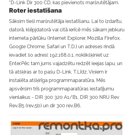
*D-Link Dir 300 CD, kas pievienots maršrutētājam.
Roter iestatīšana
Sāksim tieši maršrutētāja iestatīšanu. Lai to izdarītu,
datorā, klēpjdatorā vai citā ierīcē mēs sākam jebkuru
interneta pārlūku (Internet Explorer, Mozilla Firefox,
Google Chrome, Safari un T.D.) un adreses rindā
ievadiet šo adresi: 192.168.0.1, noklikšķiniet uz
Enter.Pēc tam jums vajadzētu redzēt ieejas lapu, un
tā atšķiras ar to pašu D-Link, T.Līdz. Viņiem ir
instalēta atšķirīga programmaparatūra. Mēs
apsvērsim trīs programmaparatūras iestatījumu
vienlaikus - DIR 300 320 A1/B1, DIR 300 NRU Rev
Rev.B5 (rev.5b) un dir 300 rev.B6.