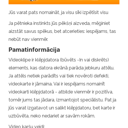
Jūs varat pats nomaināt, ja visu sīki izpētīsit visu
Ja pētnieka instinkts jūs pēkšņi aizveda, mēģiniet
aizstāt savus spēkus, bet atcerieties: iespējams, tas
nebūt nav vienmēr.
Pamatinformācija
Videoklipe ir klēpjdatora (būvēts -In vai diskrēts)
elements, kas datora ekrānā parāda jebkuru attēlu.
Ja attēls netiek parādīts vai tiek novēroti defekti,
videokarte ir jāmaina. Vai ir iespējams nomainīt
videokarti klēpjdatorā - atbilde vienmēr ir pozitīva,
tomēr jums tas jādara, izmantojot speciālistu. Pat ja
jūs varat izgatavot un salikt klēpjdatoru, bet karte ir
uzbūvēta, neko nedariet ar savām rokām.
Video karšu veidi: