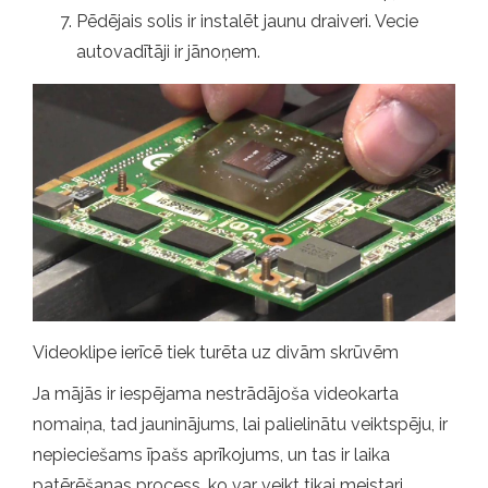
Pēdējais solis ir instalēt jaunu draiveri. Vecie
autovadītāji ir jānoņem.
Videoklipe ierīcē tiek turēta uz divām skrūvēm
Ja mājās ir iespējama nestrādājoša videokarta
nomaiņa, tad jauninājums, lai palielinātu veiktspēju, ir
nepieciešams īpašs aprīkojums, un tas ir laika
patērēšanas process, ko var veikt tikai meistari.