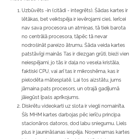
Uzbūvēts -in (citādi - integrēts). Šādas kartes ir
lētākas, bet veiktspēja ir ievērojami cieš. Ierīcei
nav sava procesora un atmiņas, tā tiek barota
no centrālā procesora, tāpēc tā nevar
nodrošināt pareizo ātrumu. Šāda veida kartes
patstāvīgi mainās Tas ir diezgan grūti, bieži vien
neiespējami, jo tās ir daļa no vesela kristāla,
faktiski CPU, vai arī tas ir mikroshēma, kas ir
pielodēta mātesplatē. Lai tos aizstātu, jums
jāmaina pats procesors, un otrajā gadījumā
jāiegūst īpašs aprīkojums.
Diskrētu videokarti uz slota ir viegli nomainīta.
Šīs MHM kartes darbojas pēc ierīču principa
stacionāros datoros, dod labu sniegumu. Liels
plus ir jaunināšanas iespēja. Noņemamas kartes