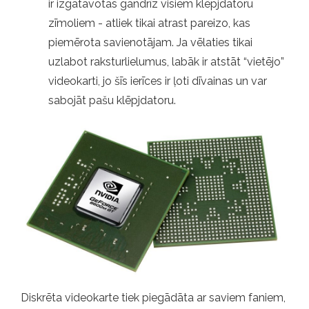
ir izgatavotas gandrīz visiem klēpjdatoru
zīmoliem - atliek tikai atrast pareizo, kas
piemērota savienotājam. Ja vēlaties tikai
uzlabot raksturlielumus, labāk ir atstāt “vietējo”
videokarti, jo šīs ierīces ir ļoti dīvainas un var
sabojāt pašu klēpjdatoru.
Diskrēta videokarte tiek piegādāta ar saviem faniem,