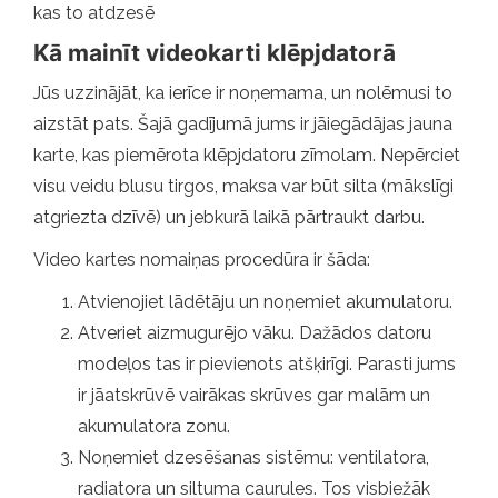
kas to atdzesē
Kā mainīt videokarti klēpjdatorā
Jūs uzzinājāt, ka ierīce ir noņemama, un nolēmusi to
aizstāt pats. Šajā gadījumā jums ir jāiegādājas jauna
karte, kas piemērota klēpjdatoru zīmolam. Nepērciet
visu veidu blusu tirgos, maksa var būt silta (mākslīgi
atgriezta dzīvē) un jebkurā laikā pārtraukt darbu.
Video kartes nomaiņas procedūra ir šāda:
Atvienojiet lādētāju un noņemiet akumulatoru.
Atveriet aizmugurējo vāku. Dažādos datoru
modeļos tas ir pievienots atšķirīgi. Parasti jums
ir jāatskrūvē vairākas skrūves gar malām un
akumulatora zonu.
Noņemiet dzesēšanas sistēmu: ventilatora,
radiatora un siltuma caurules. Tos visbiežāk