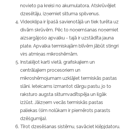
novieto pa kreisi no akumulatora. Atskrūvējiet
dzesētāju, izņemiet siltuma spilvenus.
Videoklipa ir īpašā savienotājā un tiek turēta uz
divām skrūvēm. Pēc to noņemšanas noņemiet
aizsargājošo apvalku - tajā ir uzstādīta jauna
plate. Apvalka termiskajām blīvēm jābūt stingri
virs atmiņas mikroshēmām.
Instalējot karti vietā, grafiskajiem un
centrālajiem procesoriem un
mikroshēmojumam uzklājiet termiskās pastas
slāni. Ieteicams izmantot dārgu pastu, jo to
raksturo augsta siltumvadītspēja un ilgāk
izžūst. Jāizņem vecās termiskās pastas
paliekas (šim nolūkam ir piemērots parasts
dzēšgumija).
Tīrot dzesēšanas sistēmu, savāciet klēpjdatoru.