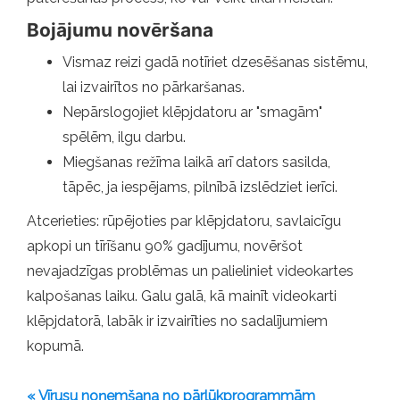
Bojājumu novēršana
Vismaz reizi gadā notīriet dzesēšanas sistēmu,
lai izvairītos no pārkaršanas.
Nepārslogojiet klēpjdatoru ar "smagām"
spēlēm, ilgu darbu.
Miegšanas režīma laikā arī dators sasilda,
tāpēc, ja iespējams, pilnībā izslēdziet ierīci.
Atcerieties: rūpējoties par klēpjdatoru, savlaicīgu
apkopi un tīrīšanu 90% gadījumu, novēršot
nevajadzīgas problēmas un palieliniet videokartes
kalpošanas laiku. Galu galā, kā mainīt videokarti
klēpjdatorā, labāk ir izvairīties no sadalījumiem
kopumā.
« Vīrusu noņemšana no pārlūkprogrammām