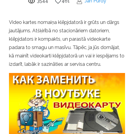
3544
461
Jan Purdy
Video kartes nomaiņa klēpjdatorā ir grūts un dārgs
jautājums. Atšķirībā no stacionāriem datoriem,
klēpjdators ir kompakts, un parastā videokarte
padara to smagu un masīvu. Tāpēc, ja jūs domājat,
kā mainīt videokarti klēpjdatorā un vai ir iespējams to
izdarīt, labāk ir sazināties ar servisa centru.