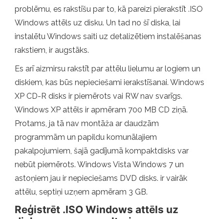
problēmu, es rakstīšu par to, kā pareizi pierakstīt .ISO
Windows attēls uz disku. Un tad no šī diska, lai
instalētu Windows saiti uz detalizētiem instalēšanas
rakstiem, ir augstāks.
Es arī aizmirsu rakstīt par attēlu lielumu ar logiem un
diskiem, kas būs nepieciešami ierakstīšanai. Windows
XP CD-R disks ir piemērots vai RW nav svarīgs.
Windows XP attēls ir apmēram 700 MB CD ziņā.
Protams, ja tā nav montāža ar daudzām
programmām un papildu komunālajiem
pakalpojumiem, šajā gadījumā kompaktdisks var
nebūt piemērots. Windows Vista Windows 7 un
astoņiem jau ir nepieciešams DVD disks. ir vairāk
attēlu, septiņi uzņem apmēram 3 GB.
Reģistrēt .ISO Windows attēls uz