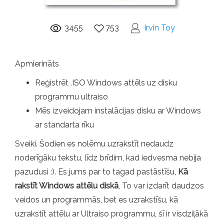
3455
753
Irvin Toy
Apmierināts
Reģistrēt .ISO Windows attēls uz disku
programmu ultraiso
Mēs izveidojam instalācijas disku ar Windows
ar standarta rīku
Sveiki. Šodien es nolēmu uzrakstīt nedaudz
noderīgāku tekstu, līdz brīdim, kad iedvesma nebija
pazudusi :). Es jums par to tagad pastāstīšu,
Kā
rakstīt Windows attēlu diskā
, To var izdarīt daudzos
veidos un programmās, bet es uzrakstīšu, kā
uzrakstīt attēlu ar Ultraiso programmu, šī ir visdziļākā