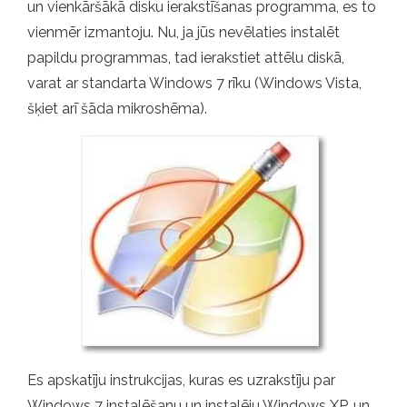
un vienkāršākā disku ierakstīšanas programma, es to
vienmēr izmantoju. Nu, ja jūs nevēlaties instalēt
papildu programmas, tad ierakstiet attēlu diskā,
varat ar standarta Windows 7 rīku (Windows Vista,
šķiet arī šāda mikroshēma).
Es apskatīju instrukcijas, kuras es uzrakstīju par
Windows 7 instalēšanu un instalēju Windows XP, un