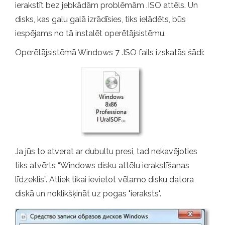
ierakstīt bez jebkādām problēmām .ISO attēls. Un
disks, kas galu galā izrādīsies, tiks ielādēts, būs
iespējams no tā instalēt operētājsistēmu.
Operētājsistēmā Windows 7 .ISO fails izskatās šādi:
Ja jūs to atverat ar dubultu presi, tad nekavējoties
tiks atvērts “Windows disku attēlu ierakstīšanas
līdzeklis”. Atliek tikai ievietot vēlamo disku datora
diskā un noklikšķināt uz pogas "ieraksts".