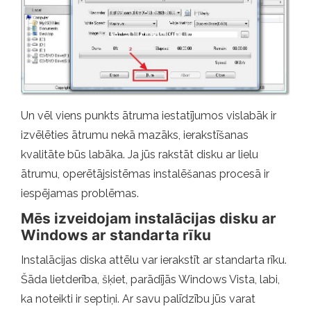
Un vēl viens punkts ātruma iestatījumos vislabāk ir
izvēlēties ātrumu nekā mazāks, ierakstīšanas
kvalitāte būs labāka. Ja jūs rakstāt disku ar lielu
ātrumu, operētājsistēmas instalēšanas procesā ir
iespējamas problēmas.
Mēs izveidojam instalācijas disku ar
Windows ar standarta rīku
Instalācijas diska attēlu var ierakstīt ar standarta rīku.
Šāda lietderība, šķiet, parādījās Windows Vista, labi,
ka noteikti ir septiņi. Ar savu palīdzību jūs varat