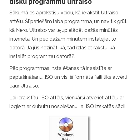
disku programmu ultraiso
Sākumā es aprakstīšu veidu, kā ierakstīt Ultraiso
attēlu. Šī patiešām laba programma, un nav tik grūti
kā Nero. Ultraiso var lejupielādēt dažās minūtēs
internetā. Un pēc dažām minūtēm instalējiet to
datorā. Ja jūs nezināt, kā, tad izlasiet rakstu, kā
instalēt programmu datorā?.
Pēc programmas instalēšanas tā ir saistīta ar
paplašināšanu .ISO un visi šī formāta faili tiks atvērti
caur Ultraiso.
Lai ierakstītu .ISO attēls, vienkārši atveriet attēlu ar
logiem ar dubultu nospiešanu, ja .ISO izskatās šādi: