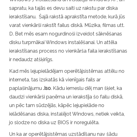
sapratu, ka tajās es devu saiti uz rakstu par diska
ierakstīšanu. Šajā rakstā aprakstīta metode, kurā jūs
varat vienkārši rakstīt failus diskā. Mūzika, filmas utt.
D. Bet mēs esam nogurdinoši izveidot sāknēšanas
disku turpmākai Windows instalēšanai. Un attēla
ierakstīšanas process no vienkārša faila ierakstīšanas
ir nedaudz atšķirīgs.
Kad mēs lejupielādējam operētājsistēmas attēlu no
interneta, tas izskatās kā vienīgais fails ar
paplašinājumu
.Iso
. Kādu iemeslu dēļ man šķiet, ka
daudzi vienkārši paņēma un ierakstīja šo failu diskā,
un pēc tam sūdzējās, kāpēc lejupielāde no
ielādēšanas diska, instalējot Windows, netiek veikta,
jo slodze no diska uz BIOS ir noregulēta.
Un ka ar operētājsistēmas uzstādīšanu nav šādu