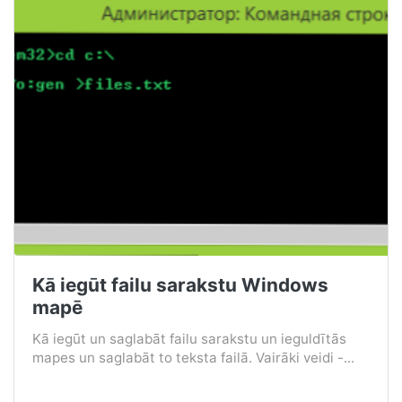
Kā iegūt failu sarakstu Windows
mapē
Kā iegūt un saglabāt failu sarakstu un ieguldītās
mapes un saglabāt to teksta failā. Vairāki veidi -...