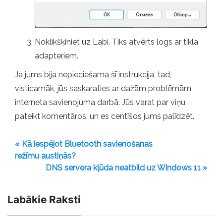
Noklikšķiniet uz Labi. Tiks atvērts logs ar tīkla
adapteriem.
Ja jums bija nepieciešama šī instrukcija, tad,
visticamāk, jūs saskaraties ar dažām problēmām
interneta savienojuma darbā. Jūs varat par viņu
pateikt komentāros, un es centīšos jums palīdzēt.
« Kā iespējot Bluetooth savienošanas
režīmu austiņās?
DNS servera kļūda neatbild uz Windows 11 »
Labākie Raksti