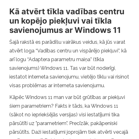
Kā atvērt tīkla vadības centru
un kopējo piekļuvi vai tīkla
savienojumus ar Windows 11
Šajā rakstā es parādīšu vairākus veidus, kā jūs varat
atvērt loga “Vadības centru un vispārējo piekļuvi”, kā
arī logu “Adaptera parametru maiņa” (tīkla
savienojums) Windows 11. Tas var būt noderīgi,
iestatot interneta savienojumu, vietējo tīklu vai risinot
visas problēmas ar interneta savienojumu.
Kāpēc Windows 11 man var būt grūtības ar piekļuvi
šiem parametriem? Fakts ir tāds, ka Windows 11
(sākot no iepriekšējās versijas) visi iestatījumi tika
pārsūtīti uz "parametriem". Precīzāk, pakāpeniski
pārsūtīts. Daži iestatījumi joprojām tiek atvērti vecajā