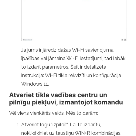
Ja jums ir jāredz dažas Wi-Fi savienojuma
īpašības vai jāmaina Wi-Fi iestatījumi, tad labāk
to izdarīt parametros. Šeit ir detalizēta
instrukcija: Wi-Fi tīkla rekvizīti un konfigurācija
Windows 11.
Atveriet tīkla vadības centru un
pilnīgu piekļuvi, izmantojot komandu
Vēl viens vienkāršs veids. Mēs to darām:
Atveriet logu "izpildīt". Lai to izdarītu,
noklikšķiniet uz taustiņu WIN+R kombinācijas.