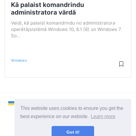
Kā palaist komandrindu
administratora vārdā
Veidi, kā palaist komandrindu no administratora
operētājsistēmā Windows 10, 8.1 (8) un Windows 7.
So...
Windows
This website uses cookies to ensure you get the
best experience on our website.
Learn more
2026 ©
Remontcompa
Got it!
Visas kategorijas