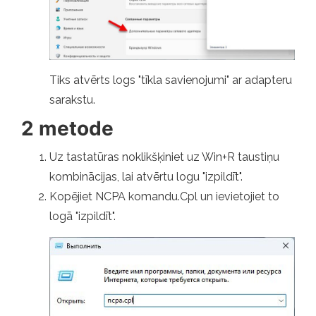
Tiks atvērts logs "tīkla savienojumi" ar adapteru
sarakstu.
2 metode
Uz tastatūras noklikšķiniet uz Win+R taustiņu
kombinācijas, lai atvērtu logu "izpildīt".
Kopējiet NCPA komandu.Cpl un ievietojiet to
logā "izpildīt".