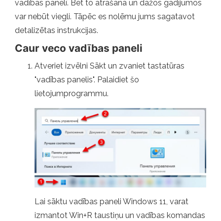
vadības panelī. Bet to atrašana un dažos gadījumos
var nebūt viegli. Tāpēc es nolēmu jums sagatavot
detalizētas instrukcijas.
Caur veco vadības paneli
Atveriet izvēlni Sākt un zvaniet tastatūras
"vadības panelis". Palaidiet šo
lietojumprogrammu.
Lai sāktu vadības paneli Windows 11, varat
izmantot Win+R taustiņu un vadības komandas