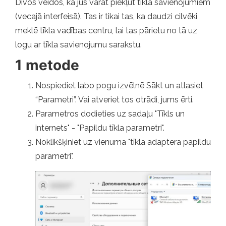
Divos veidos, kā jūs varat piekļūt tīkla savienojumiem
(vecajā interfeisā). Tas ir tikai tas, ka daudzi cilvēki
meklē tīkla vadības centru, lai tas pārietu no tā uz
logu ar tīkla savienojumu sarakstu.
1 metode
Nospiediet labo pogu izvēlnē Sākt un atlasiet
“Parametri”. Vai atveriet tos otrādi, jums ērti.
Parametros dodieties uz sadaļu "Tīkls un
internets" - "Papildu tīkla parametri".
Noklikšķiniet uz vienuma "tīkla adaptera papildu
parametri".