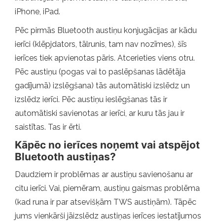
iPhone, iPad.
Pēc pirmās Bluetooth austiņu konjugācijas ar kādu
ierīci (klēpjdators, tālrunis, tam nav nozīmes), šīs
ierīces tiek apvienotas pāris. Atcerieties viens otru.
Pēc austiņu (pogas vai to paslēpšanas lādētāja
gadījumā) izslēgšana) tās automātiski izslēdz un
izslēdz ierīci. Pēc austiņu ieslēgšanas tās ir
automātiski savienotas ar ierīci, ar kuru tās jau ir
saistītas. Tas ir ērti.
Kāpēc no ierīces noņemt vai atspējot
Bluetooth austiņas?
Daudziem ir problēmas ar austiņu savienošanu ar
citu ierīci. Vai, piemēram, austiņu gaismas problēma
(kad runa ir par atsevišķām TWS austiņām). Tāpēc
jums vienkārši jāizslēdz austiņas ierīces iestatījumos