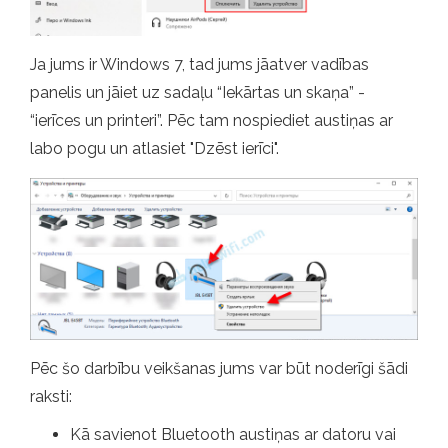
Ja jums ir Windows 7, tad jums jāatver vadības
panelis un jāiet uz sadaļu “Iekārtas un skaņa” -
“ierīces un printeri”. Pēc tam nospiediet austiņas ar
labo pogu un atlasiet "Dzēst ierīci".
Pēc šo darbību veikšanas jums var būt noderīgi šādi
raksti:
Kā savienot Bluetooth austiņas ar datoru vai