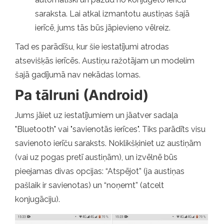
saraksta. Lai atkal izmantotu austiņas šajā
ierīcē, jums tās būs jāpievieno vēlreiz.
Tad es parādīšu, kur šie iestatījumi atrodas
atsevišķās ierīcēs. Austiņu ražotājam un modelim
šajā gadījumā nav nekādas lomas.
Pa tālruni (Android)
Jums jāiet uz iestatījumiem un jāatver sadaļa
"Bluetooth" vai "savienotās ierīces". Tiks parādīts visu
savienoto ierīču saraksts. Noklikšķiniet uz austiņām
(vai uz pogas pretī austiņām), un izvēlnē būs
pieejamas divas opcijas: “Atspējot” (ja austiņas
pašlaik ir savienotas) un “noņemt” (atcelt
konjugāciju).