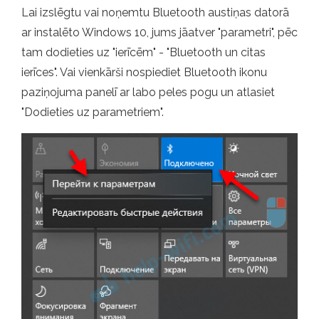
Lai izslēgtu vai noņemtu Bluetooth austiņas datorā
ar instalēto Windows 10, jums jāatver "parametri", pēc
tam dodieties uz "ierīcēm" - "Bluetooth un citas
ierīces". Vai vienkārši nospiediet Bluetooth ikonu
paziņojuma panelī ar labo peles pogu un atlasiet
"Dodieties uz parametriem".