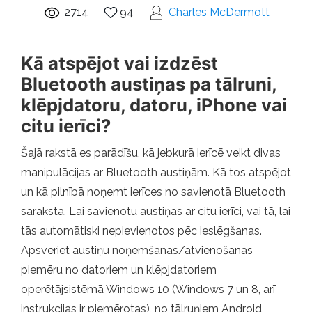
2714
94
Charles McDermott
Kā atspējot vai izdzēst
Bluetooth austiņas pa tālruni,
klēpjdatoru, datoru, iPhone vai
citu ierīci?
Šajā rakstā es parādīšu, kā jebkurā ierīcē veikt divas
manipulācijas ar Bluetooth austiņām. Kā tos atspējot
un kā pilnībā noņemt ierīces no savienotā Bluetooth
saraksta. Lai savienotu austiņas ar citu ierīci, vai tā, lai
tās automātiski nepievienotos pēc ieslēgšanas.
Apsveriet austiņu noņemšanas/atvienošanas
piemēru no datoriem un klēpjdatoriem
operētājsistēmā Windows 10 (Windows 7 un 8, arī
instrukcijas ir piemērotas), no tālruņiem Android,