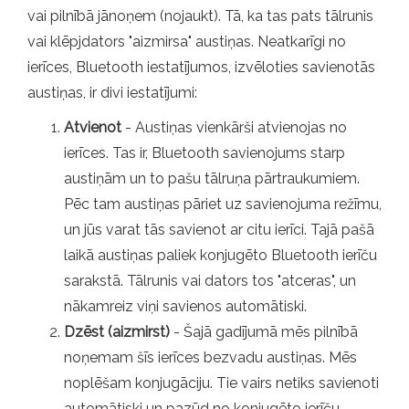
vai pilnībā jānoņem (nojaukt). Tā, ka tas pats tālrunis
vai klēpjdators "aizmirsa" austiņas. Neatkarīgi no
ierīces, Bluetooth iestatījumos, izvēloties savienotās
austiņas, ir divi iestatījumi:
Atvienot
- Austiņas vienkārši atvienojas no
ierīces. Tas ir, Bluetooth savienojums starp
austiņām un to pašu tālruņa pārtraukumiem.
Pēc tam austiņas pāriet uz savienojuma režīmu,
un jūs varat tās savienot ar citu ierīci. Tajā pašā
laikā austiņas paliek konjugēto Bluetooth ierīču
sarakstā. Tālrunis vai dators tos "atceras", un
nākamreiz viņi savienos automātiski.
Dzēst (aizmirst)
- Šajā gadījumā mēs pilnībā
noņemam šīs ierīces bezvadu austiņas. Mēs
noplēšam konjugāciju. Tie vairs netiks savienoti
automātiski un pazūd no konjugēto ierīču