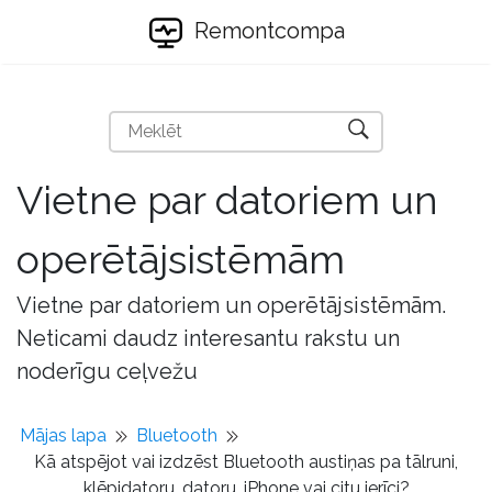
Remontcompa
Vietne par datoriem un
operētājsistēmām
Vietne par datoriem un operētājsistēmām.
Neticami daudz interesantu rakstu un
noderīgu ceļvežu
Mājas lapa
Bluetooth
Kā atspējot vai izdzēst Bluetooth austiņas pa tālruni,
klēpjdatoru, datoru, iPhone vai citu ierīci?