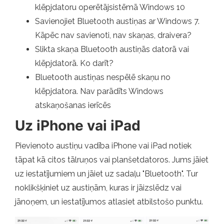
klēpjdatoru operētājsistēmā Windows 10
Savienojiet Bluetooth austiņas ar Windows 7.
Kāpēc nav savienoti, nav skaņas, draivera?
Slikta skaņa Bluetooth austiņās datorā vai
klēpjdatorā. Ko darīt?
Bluetooth austiņas nespēlē skaņu no
klēpjdatora. Nav parādīts Windows
atskaņošanas ierīcēs
Uz iPhone vai iPad
Pievienoto austiņu vadība iPhone vai iPad notiek
tāpat kā citos tālruņos vai planšetdatoros. Jums jāiet
uz iestatījumiem un jāiet uz sadaļu "Bluetooth". Tur
noklikšķiniet uz austiņām, kuras ir jāizslēdz vai
jānoņem, un iestatījumos atlasiet atbilstošo punktu.