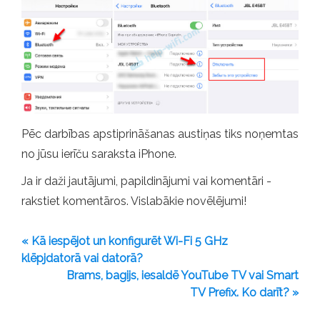
Pēc darbības apstiprināšanas austiņas tiks noņemtas
no jūsu ierīču saraksta iPhone.
Ja ir daži jautājumi, papildinājumi vai komentāri -
rakstiet komentāros. Vislabākie novēlējumi!
« Kā iespējot un konfigurēt Wi-Fi 5 GHz
klēpjdatorā vai datorā?
Brams, bagijs, iesaldē YouTube TV vai Smart
TV Prefix. Ko darīt? »