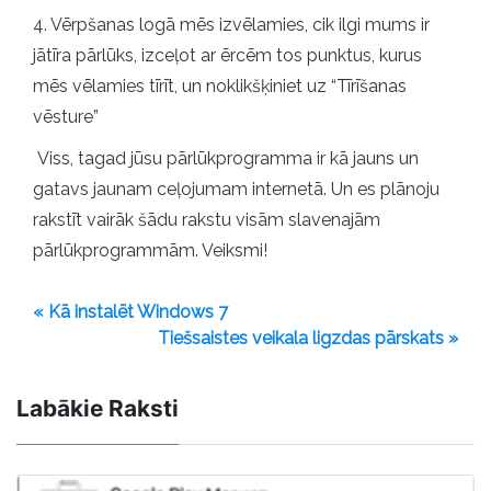
4. Vērpšanas logā mēs izvēlamies, cik ilgi mums ir
jātīra pārlūks, izceļot ar ērcēm tos punktus, kurus
mēs vēlamies tīrīt, un noklikšķiniet uz “Tīrīšanas
vēsture”
Viss, tagad jūsu pārlūkprogramma ir kā jauns un
gatavs jaunam ceļojumam internetā. Un es plānoju
rakstīt vairāk šādu rakstu visām slavenajām
pārlūkprogrammām. Veiksmi!
« Kā instalēt Windows 7
Tiešsaistes veikala ligzdas pārskats »
Labākie Raksti