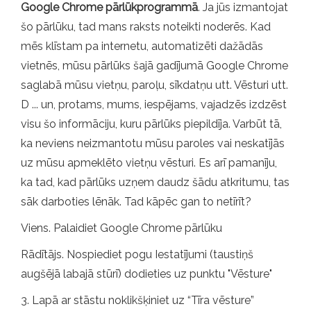
Google Chrome pārlūkprogrammā
. Ja jūs izmantojat
šo pārlūku, tad mans raksts noteikti noderēs. Kad
mēs klīstam pa internetu, automatizēti dažādās
vietnēs, mūsu pārlūks šajā gadījumā Google Chrome
saglabā mūsu vietņu, paroļu, sīkdatņu utt. Vēsturi utt.
D ... un, protams, mums, iespējams, vajadzēs izdzēst
visu šo informāciju, kuru pārlūks piepildīja. Varbūt tā,
ka neviens neizmantotu mūsu paroles vai neskatījās
uz mūsu apmeklēto vietņu vēsturi. Es arī pamanīju,
ka tad, kad pārlūks uzņem daudz šādu atkritumu, tas
sāk darboties lēnāk. Tad kāpēc gan to netīrīt?
Viens. Palaidiet Google Chrome pārlūku
Rādītājs. Nospiediet pogu Iestatījumi (taustiņš
augšējā labajā stūrī) dodieties uz punktu "Vēsture"
3. Lapā ar stāstu noklikšķiniet uz “Tīra vēsture”