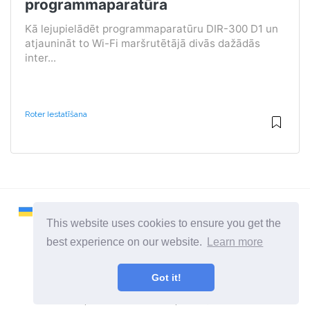
programmaparatūra
Kā lejupielādēt programmaparatūru DIR-300 D1 un
atjaunināt to Wi-Fi maršrutētājā divās dažādās
inter...
Roter Iestatīšana
This website uses cookies to ensure you get the
best experience on our website.
Learn more
2026 ©
Remontcompa
Got it!
Visas kategorijas
Vietne par datoriem un operētājsistēmām