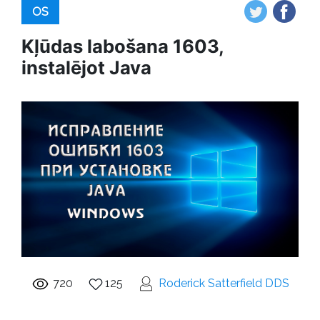
OS
Kļūdas labošana 1603,
instalējot Java
720
125
Roderick Satterfield DDS