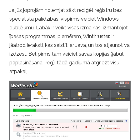
Ja jūs joprojām nolemjat sākt rediģēt reģistru bez
speciālista palīdzības, vispirms veiciet Windows
dublējumu. Labāk ir veikt visas izmaiņas, izmantojot
īpašas programmas, piemēram, Winthruster. Ir
jāatrod ieraksti, kas saistīti ar Java, un tos atjaunot vai
izdzēst. Bet pirms tam veiciet savas kopijas (jābūt
paplašināšanai .reg), tādā gadījumā atgriezt visu
atpakaļ.