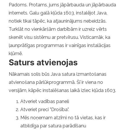
Padoms. Protams, jums jāpārbauda un jāpārbauda
internets. Galu galā kļūda 1603, instalējot Java,
notiek tikai tāpēc, ka atjauninājums nebeidzās.
Turklāt no vienkāršām darbībām ir uzreiz vērts
skenēt visu sistēmu ar pretvīrusu. Visticamāk, ka
ļaunprātīgas programmas ir vainīgas instalācijas
kļūmē.
Saturs atvienojas
Nākamais solis būs Java satura izmantošanas
atvienošana pārlūkprogrammā. Šī ir viena no
versijām, kāpēc instalēšanas laikā izlec kļūda 1603.
Atveriet vadības paneli
Atveriet preci "Drošība".
Mēs noņemam atzīmi no tā vietas, kas ir
atbildīga par satura parādīšanu