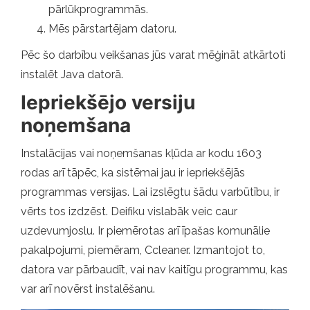
pārlūkprogrammās.
Mēs pārstartējam datoru.
Pēc šo darbību veikšanas jūs varat mēģināt atkārtoti
instalēt Java datorā.
Iepriekšējo versiju
noņemšana
Instalācijas vai noņemšanas kļūda ar kodu 1603
rodas arī tāpēc, ka sistēmai jau ir iepriekšējās
programmas versijas. Lai izslēgtu šādu varbūtību, ir
vērts tos izdzēst. Deifiku vislabāk veic caur
uzdevumjoslu. Ir piemērotas arī īpašas komunālie
pakalpojumi, piemēram, Ccleaner. Izmantojot to,
datora var pārbaudīt, vai nav kaitīgu programmu, kas
var arī novērst instalēšanu.