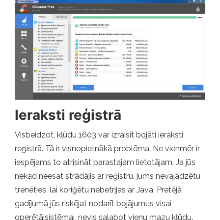
Ieraksti reģistrā
Visbeidzot, kļūdu 1603 var izraisīt bojāti ieraksti
reģistrā. Tā ir visnopietnākā problēma. Ne vienmēr ir
iespējams to atrisināt parastajam lietotājam. Ja jūs
nekad neesat strādājis ar reģistru, jums nevajadzētu
trenēties, lai koriģētu nebetrijas ar Java. Pretējā
gadījumā jūs riskējat nodarīt bojājumus visai
operētājsistēmai, nevis salabot vienu mazu kļūdu.