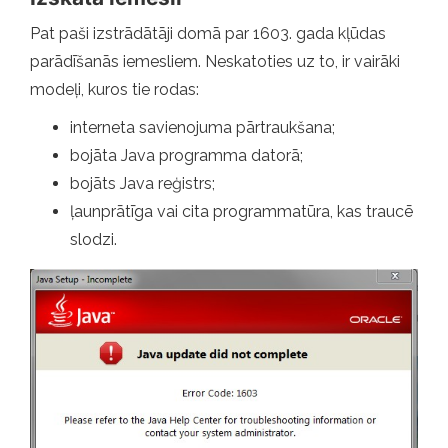
Pat paši izstrādātāji domā par 1603. gada kļūdas
parādīšanās iemesliem. Neskatoties uz to, ir vairāki
modeļi, kuros tie rodas:
interneta savienojuma pārtraukšana;
bojāta Java programma datorā;
bojāts Java reģistrs;
ļaunprātīga vai cita programmatūra, kas traucē
slodzi.