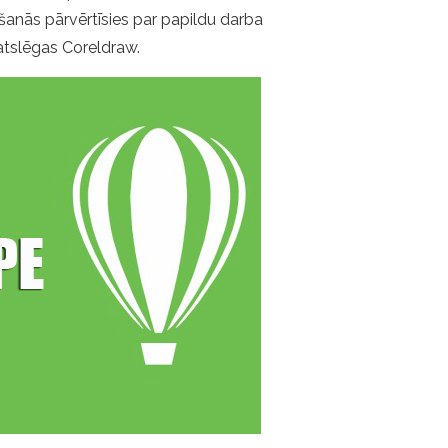
ēšanās pārvērtīsies par papildu darba
 atslēgas Coreldraw.