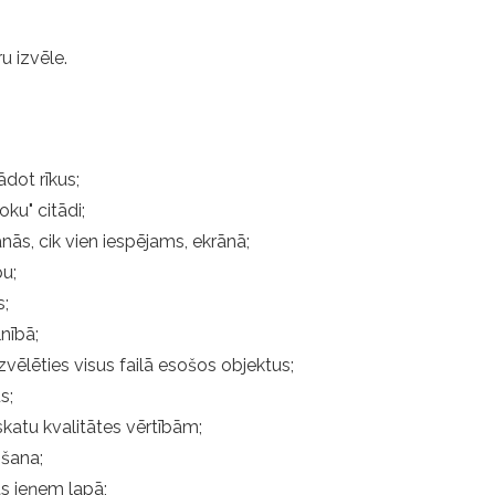
u izvēle.
ādot rīkus;
ku" citādi;
anās, cik vien iespējams, ekrānā;
pu;
s;
nībā;
zvēlēties visus failā esošos objektus;
s;
katu kvalitātes vērtībām;
gšana;
ts ieņem lapā;