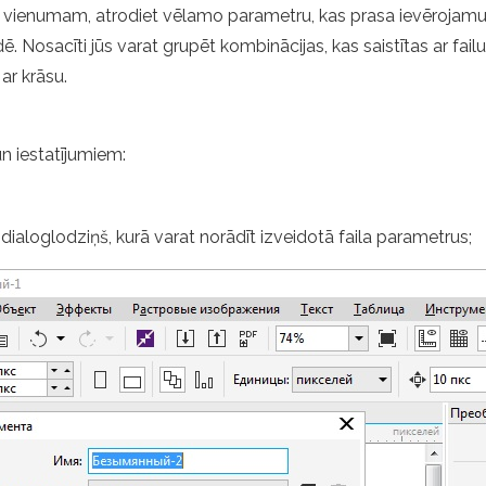
es vienumam, atrodiet vēlamo parametru, kas prasa ievērojamu l
dē. Nosacīti jūs varat grupēt kombinācijas, kas saistītas ar fai
 ar krāsu.
un iestatījumiem:
ialoglodziņš, kurā varat norādīt izveidotā faila parametrus;