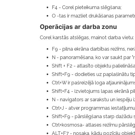
F4 - Corel pieteikuma slēgšana;
O -tas ir mazliet drukāšanas parametr
Operācijas ar darba zonu
Corel karstās atslēgas, mainot darba vietu:
F9 - pilna ekrāna darbības režīms, ner
N - panoramēšana, ko var saukt par "ro
Shift + F2 - atlasīto objektu palielināš
Shift+F9 - dodieties uz paplašinātu ti
Ctrl+W ir pašreizējā loga atjauninājum
Shift+F4 - izvietojums lapas ekrānā pil
N - navigators ar sarakstu un iespēju i
Ctrl+J - atver programmas iestatījumu
Shift+F9 - pārslēgšana starp dažādu s
Ctrl+kosmosa- atlases režīmu pārslē
ALT+F7 - nosaka, kādu pozīciju objek