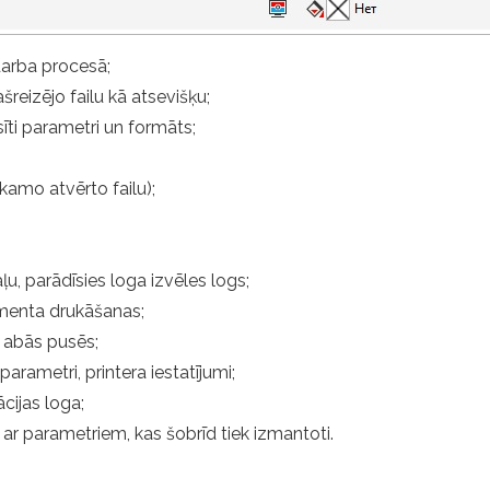
darba procesā;
šreizējo failu kā atsevišķu;
sīti parametri un formāts;
kamo atvērto failu);
aļu, parādīsies loga izvēles logs;
umenta drukāšanas;
 abās pusēs;
rametri, printera iestatījumi;
cijas loga;
lu ar parametriem, kas šobrīd tiek izmantoti.