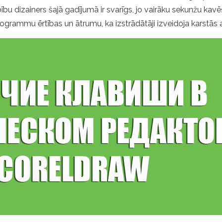
bu dizainers šajā gadījumā ir svarīgs, jo vairāku sekunžu kav
rogrammu ērtības un ātrumu, ka izstrādātāji izveidoja karstās