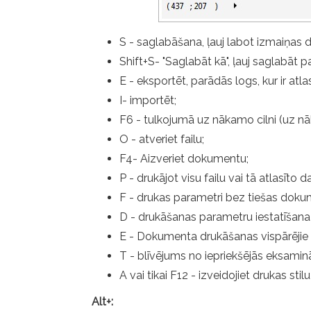
S - saglabāšana, ļauj labot izmaiņas 
Shift+S- "Saglabāt kā", ļauj saglabāt pa
E - eksportēt, parādās logs, kur ir atla
I- importēt;
F6 - tulkojumā uz nākamo cilni (uz nā
O - atveriet failu;
F4- Aizveriet dokumentu;
P - drukājot visu failu vai tā atlasīto d
F - drukas parametri bez tiešas dok
D - drukāšanas parametru iestatīšana
E - Dokumenta drukāšanas vispārējie pa
T - blīvējums no iepriekšējās eksaminā
A vai tikai F12 - izveidojiet drukas sti
Alt+: