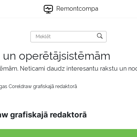
Remontcompa
m un operētājsistēmām
tēmām. Neticami daudz interesantu rakstu un no
gas Coreldraw grafiskajā redaktorā
aw grafiskajā redaktorā