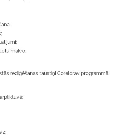
šana;
;
atījumi;
idotu makro.
arstās rediģēšanas taustiņi Coreldrav programmā.
arpliktuvē;
iz;