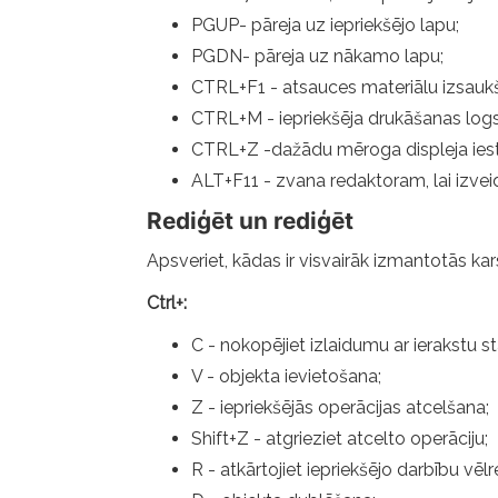
PGUP- pāreja uz iepriekšējo lapu;
PGDN- pāreja uz nākamo lapu;
CTRL+F1 - atsauces materiālu izsauk
CTRL+M - iepriekšēja drukāšanas logs
CTRL+Z -dažādu mēroga displeja iest
ALT+F11 - zvana redaktoram, lai izve
Rediģēt un rediģēt
Apsveriet, kādas ir visvairāk izmantotās k
Ctrl+:
C - nokopējiet izlaidumu ar ierakstu st
V - objekta ievietošana;
Z - iepriekšējās operācijas atcelšana;
Shift+Z - atgrieziet atcelto operāciju;
R - atkārtojiet iepriekšējo darbību vēlre