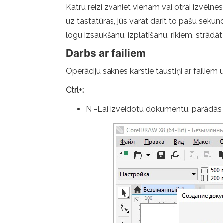
Katru reizi zvaniet vienam vai otrai izvēln
uz tastatūras, jūs varat darīt to pašu sekun
logu izsaukšanu, izplatīšanu, rīkiem, strādāt
Darbs ar failiem
Operāciju saknes karstie taustiņi ar failiem 
Ctrl+:
N -Lai izveidotu dokumentu, parādās d