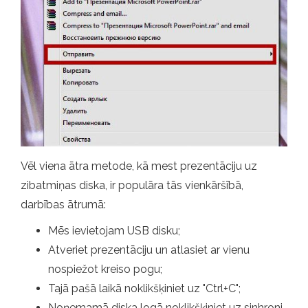
Vēl viena ātra metode, kā mest prezentāciju uz
zibatmiņas diska, ir populāra tās vienkāršībā,
darbības ātrumā:
Mēs ievietojam USB disku;
Atveriet prezentāciju un atlasiet ar vienu
nospiežot kreiso pogu;
Tajā pašā laikā noklikšķiniet uz "Ctrl+C";
Noņemamā diska logā noklikšķiniet uz sinhroni