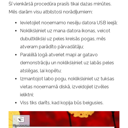
Šī vienkāršā procedūra prasīs tikai dažas minūtes.
Mēs darām visu atbilstoši norādījumiem:
Ievietojiet noņemamo nesēju datora USB ieejā;
Noklikšķiniet uz mana datora ikonas, veicot
dubultklikšķi uz peles kreisās pogas, mēs
atveram parādīto pārvadātāju;
Paralēlā logā atveriet mapi ar gatavo
demonstrāciju un noklikšķiniet uz labās peles
atslēgas, lai kopētu;
Izmantojot labo pogu, noklikšķiniet uz tukšas
vietas noņemamā diskā, izveidojiet izvēles
ieliktni;
Viss tiks darīts, kad kopija būs beigusies.