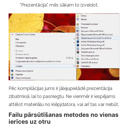
"Prezentācija", mēs sākam to izveidot.
Pēc kompilācijas jums ir jālejupielādē prezentācija
zibatmiņā, lai to pasniegtu. Ne vienmēr ir iespējams
attēlot materiālu no klēpjdatora, vai arī tas var nebūt.
Failu pārsūtīšanas metodes no vienas
ierīces uz otru