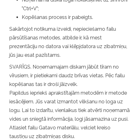
"Ctrl+V";
Kopēšanas process ir pabeigts.
Sakārtojot notikuma izveidi, nepieciešamo failu
pārsūtīšanas metodes, atbilde ir, kā mest
prezentāciju no datora vai klēpjdatora uz zibatmiņu,
jūs jau esat pazīstams.
SVARĪGS. Noņemamajam diskam jābūt tīram no
vīrusiem, ir pietiekami daudz brīvas vietas. Pēc failu
kopēšanas tas ir droši jāizvelk.
Papildus iepriekš aprakstītajām metodēm ir metode
iesācējiem. Jūs varat izmantot vilkšanu no loga uz
logu. Lai to izdarītu, vienlaikus tiek atvērti noņemamā
vides un sniegtā informācija, logi jāsamazina uz pusi.
Atlasiet failu Gatavo materiālu, velciet kreiso
taustiņu uz zibatmiņas disku.