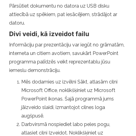
Pārsūtiet dokumentu no datora uz USB disku
attiecībā uz spēkiem, pat iesācējiem, strādājot ar
datoru.
Divi veidi, kā izveidot failu
Informāciju par prezentāciju var iegūt no grāmatām,
interneta un citiem avotiem, savukārt PowerPoint
programma palīdzēs veikt reprezentablu jūsu
iemeslu demonstrāciju.
Mēs dodamies uz izvēlni Sākt, atlasām cilni
Microsoft Office, noklikšķiniet uz Microsoft
PowerPoint ikonas. Šajā programmā jums
jāizveido slaidi, izmantojot cilnes loga
augšpusē.
Darbvirsmā nospiediet labo peles pogu,
atlasiet cilni Izveidot. Noklikšķiniet uz