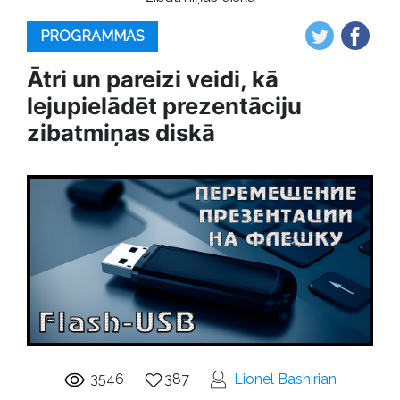
PROGRAMMAS
Ātri un pareizi veidi, kā
lejupielādēt prezentāciju
zibatmiņas diskā
3546
387
Lionel Bashirian