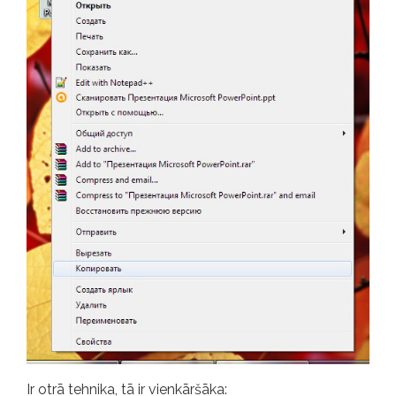
Ir otrā tehnika, tā ir vienkāršāka: