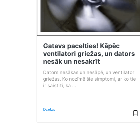
Gatavs pacelties! Kāpēc
ventilatori griežas, un dators
nesāk un nesakrīt
Dators nesākas un nesāpē, un ventilatori
griežas. Ko nozīmē šie simptomi, ar ko tie
ir saistīti, kā ...
Dzelzs