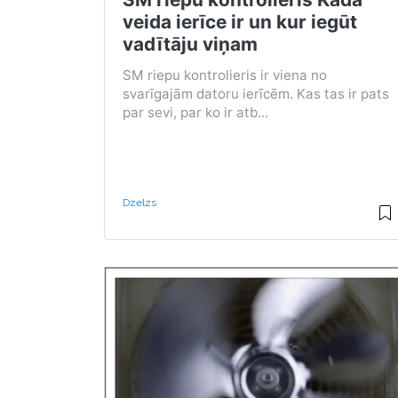
veida ierīce ir un kur iegūt
vadītāju viņam
SM riepu kontrolieris ir viena no
svarīgajām datoru ierīcēm. Kas tas ir pats
par sevi, par ko ir atb...
Dzelzs