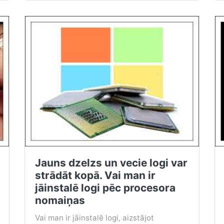
Jauns dzelzs un vecie logi var
strādāt kopā. Vai man ir
jāinstalē logi pēc procesora
nomaiņas
Vai man ir jāinstalē logi, aizstājot