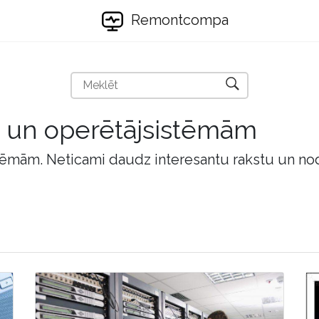
Remontcompa
m un operētājsistēmām
tēmām. Neticami daudz interesantu rakstu un no