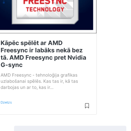
Kāpēc spēlēt ar AMD
Freesync ir labāks nekā bez
tā. AMD Freesync pret Nvidia
G-sync
AMD Freesync - tehnoloģija grafikas
uzlabošanai spēlēs. Kas tas ir, kā tas
darbojas un ar to, kas ir...
Dzelzs