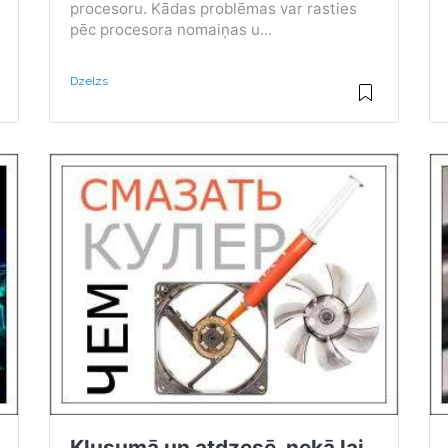
procesoru. Kādas problēmas var rasties
pēc procesora nomaiņas u...
Dzelzs
Klusumā un atdzesē, nekā lai