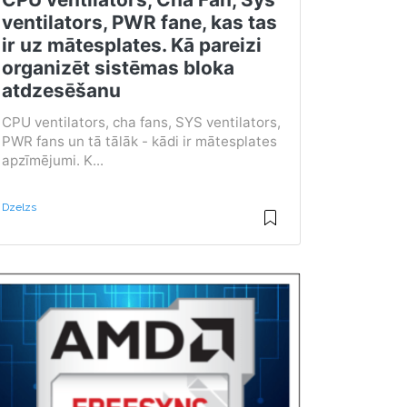
ventilators, PWR fane, kas tas
ir uz mātesplates. Kā pareizi
organizēt sistēmas bloka
atdzesēšanu
CPU ventilators, cha fans, SYS ventilators,
PWR fans un tā tālāk - kādi ir mātesplates
apzīmējumi. K...
Dzelzs