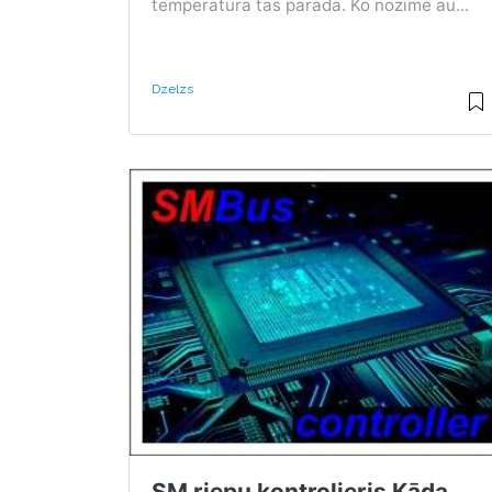
temperatūrā tas parāda. Ko nozīmē au...
Dzelzs
SM riepu kontrolieris Kāda