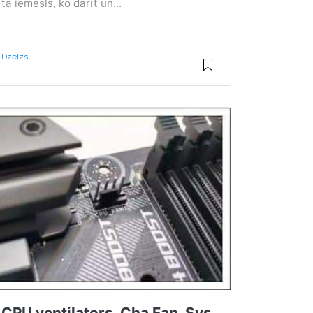
tā iemesls, ko darīt un...
Dzelzs
CPU ventilators, Cha Fan, Sys