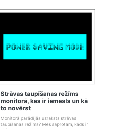
Strāvas taupīšanas režīms
monitorā, kas ir iemesls un kā
to novērst
Monitorā parādījās uzraksts strāvas
taupīšanas režīms? Mēs saprotam, kāds ir