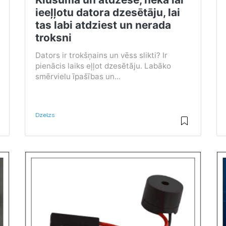
ieeļļotu datora dzesētāju, lai
tas labi atdziest un nerada
troksni
Dators ir trokšņains un vēss slikti? Ir
pienācis laiks eļļot dzesētāju. Labāko
smērvielu īpašības un...
Dzelzs