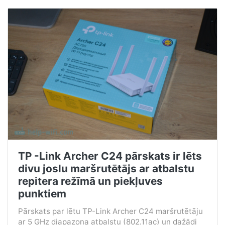
TP -Link Archer C24 pārskats ir lēts
divu joslu maršrutētājs ar atbalstu
repitera režīmā un piekļuves
punktiem
Pārskats par lētu TP-Link Archer C24 maršrutētāju
ar 5 GHz diapazona atbalstu (802.11ac) un dažādi