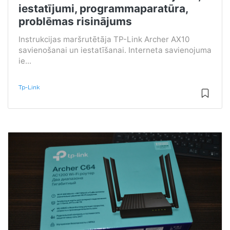
iestatījumi, programmaparatūra,
problēmas risinājums
Instrukcijas maršrutētāja TP-Link Archer AX10
savienošanai un iestatīšanai. Interneta savienojuma
ie...
Tp-Link