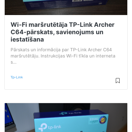
Wi-Fi maršrutētāja TP-Link Archer
C64-pārskats, savienojums un
iestatīšana
Pārskats un informācija par TP-Link Archer C64
maršrutētāju. Instrukcijas Wi-Fi tīkla un interneta
s...
Tp-Link