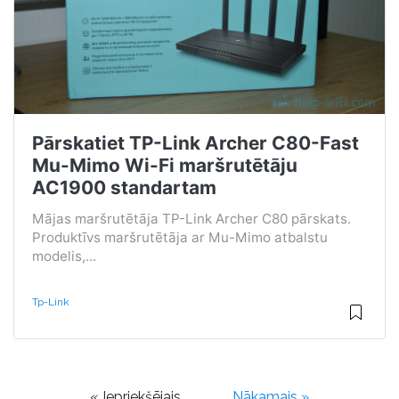
Pārskatiet TP-Link Archer C80-Fast
Mu-Mimo Wi-Fi maršrutētāju
AC1900 standartam
Mājas maršrutētāja TP-Link Archer C80 pārskats.
Produktīvs maršrutētāja ar Mu-Mimo atbalstu
modelis,...
Tp-Link
« Iepriekšējais
Nākamais »