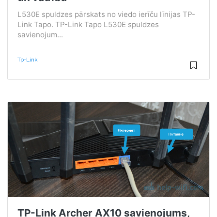
L530E spuldzes pārskats no viedo ierīču līnijas TP-
Link Tapo. TP-Link Tapo L530E spuldzes
savienojum...
Tp-Link
TP-Link Archer AX10 savienojums,