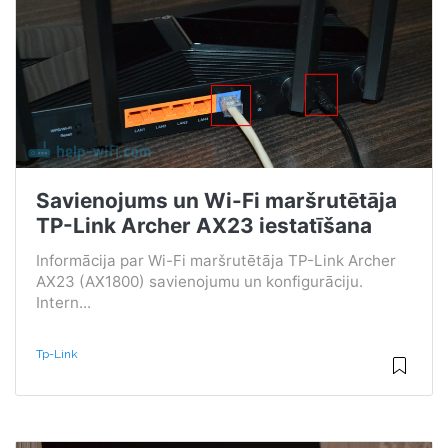
Savienojums un Wi-Fi maršrutētāja
TP-Link Archer AX23 iestatīšana
Informācija par Wi-Fi maršrutētāja TP-Link Archer
AX23 (AX1800) savienojumu un konfigurāciju.
Intern...
Tp-Link