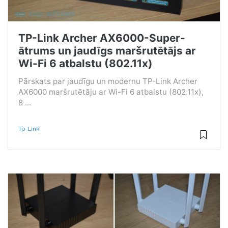
TP-Link Archer AX6000-Super-
ātrums un jaudīgs maršrutētājs ar
Wi-Fi 6 atbalstu (802.11x)
Pārskats par jaudīgu un modernu TP-Link Archer
AX6000 maršrutētāju ar Wi-Fi 6 atbalstu (802.11x),
8 ...
Tp-Link