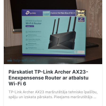
Pārskatiet TP-Link Archer AX23-
Enexpensense Router ar atbalstu
Wi-Fi 6
TP-Link Archer AX23 maršrutētāja tehnisko īpašību,
spēju un izskata pārskats. Pieejams maršrutētājs ...