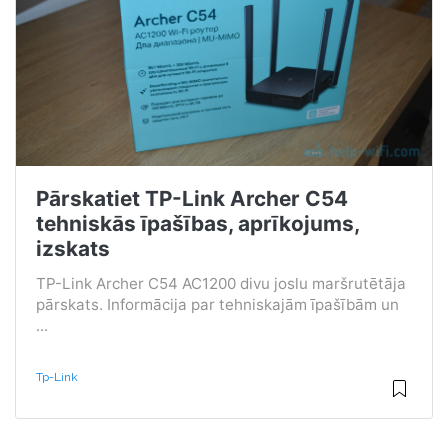
Pārskatiet TP-Link Archer C54
tehniskās īpašības, aprīkojums,
izskats
TP-Link Archer C54 AC1200 divu joslu maršrutētāja
pārskats. Informācija par tehniskajām īpašībām un
...
Tp-Link