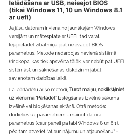
Ielādēšana ar USB, neieejot BIOS
(tikai Windows 11, 10 un Windows 8.1
ar uefi)
Ja jūsu datoram ir viena no jaunākajām Windows
versijām un mātesplate ar UEFI, tad varat
lejupielādēt zibatmiņu, pat neievadot BIOS
parametrus. Metode nedarbojas nevienā sistēmā
(rindkopa, kas tiek apsvērta tālāk, var nebūt pat UEFI
sistēmās), un sāknēšanas diskdzinim jābūt
savienotam darbības laikā.
Lai pārlādētu ar šo metodi,
Turot maiņu, noklikšķiniet
uz vienuma "Pārlādēt"
Izslēgšanas izvēlnē sākuma
izvēlnē vai bloķēšanas ekrānā. Otrā metode:
dodieties uz parametriem - mainot datora
parametrus (caur paneli pa labi Windows 8 un 8.1),
pēc tam atveriet “atjauninājumu un atjaunošanu” -