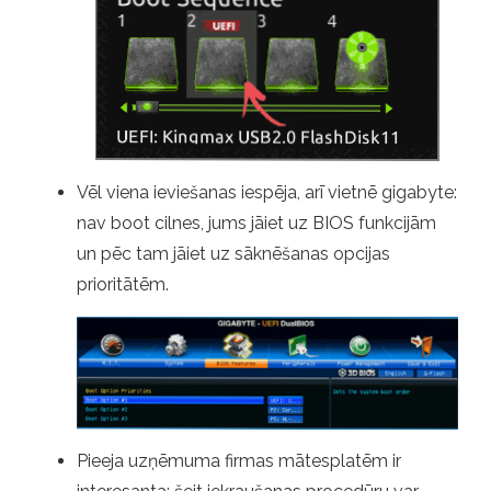
Vēl viena ieviešanas iespēja, arī vietnē gigabyte:
nav boot cilnes, jums jāiet uz BIOS funkcijām
un pēc tam jāiet uz sāknēšanas opcijas
prioritātēm.
Pieeja uzņēmuma firmas mātesplatēm ir