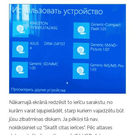
Nākamajā ekrānā redzēsit to ierīču sarakstu, no
kurām varat lejupielādēt, starp kuriem vajadzētu būt
jūsu zibatmiņas diskam. Ja pēkšņi tā nav,
noklikšķiniet uz "Skatīt citas ierīces". Pēc atlases