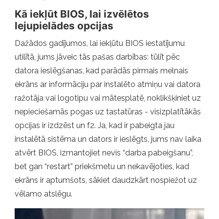
Kā iekļūt BIOS, lai izvēlētos
lejupielādes opcijas
Dažādos gadījumos, lai iekļūtu BIOS iestatījumu
utilītā, jums jāveic tās pašas darbības: tūlīt pēc
datora ieslēgšanas, kad parādās pirmais melnais
ekrāns ar informāciju par instalēto atmiņu vai datora
ražotāja vai logotipu vai mātesplatē, noklikšķiniet uz
nepieciešamās pogas uz tastatūras - visizplatītākās
opcijas ir izdzēst un f2. Ja, kad ir pabeigta jau
instalētā sistēma un dators ir ieslēgts, jums nav laika
atvērt BIOS, izmantojiet nevis “darba pabeigšanu”,
bet gan “restart” priekšmetu un nekavējoties, kad
ekrāns ir aptumšots, sākiet daudzkārt nospiežot uz
vēlamo atslēgu.