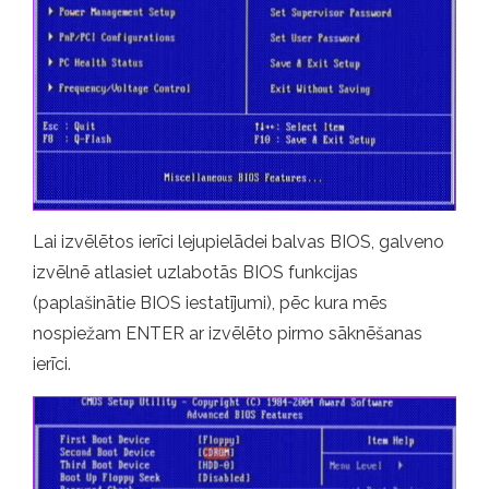
Lai izvēlētos ierīci lejupielādei balvas BIOS, galveno
izvēlnē atlasiet uzlabotās BIOS funkcijas
(paplašinātie BIOS iestatījumi), pēc kura mēs
nospiežam ENTER ar izvēlēto pirmo sāknēšanas
ierīci.