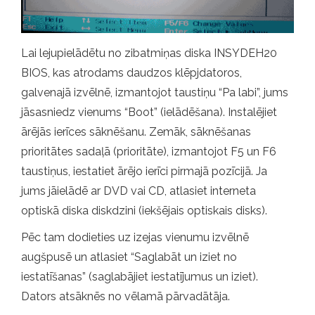
Lai lejupielādētu no zibatmiņas diska INSYDEH20
BIOS, kas atrodams daudzos klēpjdatoros,
galvenajā izvēlnē, izmantojot taustiņu “Pa labi”, jums
jāsasniedz vienums “Boot” (ielādēšana). Instalējiet
ārējās ierīces sāknēšanu. Zemāk, sāknēšanas
prioritātes sadaļā (prioritāte), izmantojot F5 un F6
taustiņus, iestatiet ārējo ierīci pirmajā pozīcijā. Ja
jums jāielādē ar DVD vai CD, atlasiet interneta
optiskā diska diskdzini (iekšējais optiskais disks).
Pēc tam dodieties uz izejas vienumu izvēlnē
augšpusē un atlasiet “Saglabāt un iziet no
iestatīšanas” (saglabājiet iestatījumus un iziet).
Dators atsāknēs no vēlamā pārvadātāja.