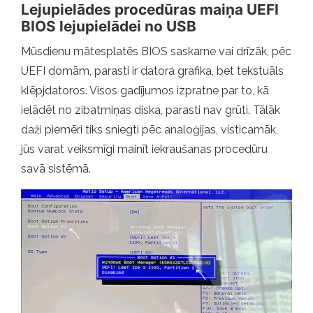
Lejupielādes procedūras maiņa UEFI
BIOS lejupielādei no USB
Mūsdienu mātesplatēs BIOS saskarne vai drīzāk, pēc
UEFI domām, parasti ir datora grafika, bet tekstuāls
klēpjdatoros. Visos gadījumos izpratne par to, kā
ielādēt no zibatmiņas diska, parasti nav grūti. Tālāk
daži piemēri tiks sniegti pēc analoģijas, visticamāk,
jūs varat veiksmīgi mainīt iekraušanas procedūru
savā sistēmā.