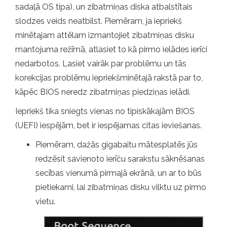
sadaļā OS tipa), un zibatmiņas diska atbalstītais
slodzes veids neatbilst. Piemēram, ja iepriekš
minētajam attēlam izmantojiet zibatmiņas disku
mantojuma režīmā, atlasiet to kā pirmo ielādes ierīci
nedarbotos. Lasiet vairāk par problēmu un tās
korekcijas problēmu iepriekšminētajā rakstā par to,
kāpēc BIOS neredz zibatmiņas piedziņas ielādi.
Iepriekš tika sniegts vienas no tipiskākajām BIOS
(UEFI) iespējām, bet ir iespējamas citas ieviešanas.
Piemēram, dažās gigabaitu mātesplatēs jūs
redzēsit savienoto ierīču sarakstu sāknēšanas
secības vienumā pirmajā ekrānā, un ar to būs
pietiekami, lai zibatmiņas disku vilktu uz pirmo
vietu.