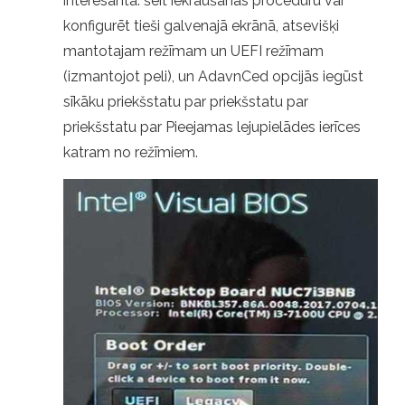
interesanta: šeit iekraušanas procedūru var
konfigurēt tieši galvenajā ekrānā, atsevišķi
mantotajam režīmam un UEFI režīmam
(izmantojot peli), un AdavnCed opcijās iegūst
sīkāku priekšstatu par priekšstatu par
priekšstatu par Pieejamas lejupielādes ierīces
katram no režīmiem.