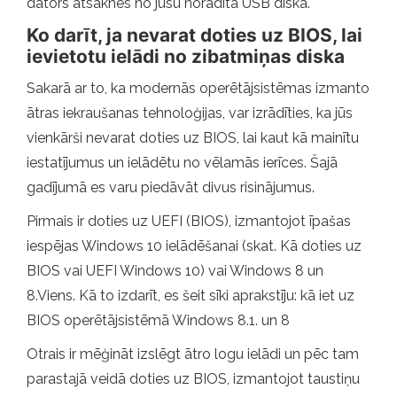
dators atsāknēs no jūsu norādītā USB diska.
Ko darīt, ja nevarat doties uz BIOS, lai
ievietotu ielādi no zibatmiņas diska
Sakarā ar to, ka modernās operētājsistēmas izmanto
ātras iekraušanas tehnoloģijas, var izrādīties, ka jūs
vienkārši nevarat doties uz BIOS, lai kaut kā mainītu
iestatījumus un ielādētu no vēlamās ierīces. Šajā
gadījumā es varu piedāvāt divus risinājumus.
Pirmais ir doties uz UEFI (BIOS), izmantojot īpašas
iespējas Windows 10 ielādēšanai (skat. Kā doties uz
BIOS vai UEFI Windows 10) vai Windows 8 un
8.Viens. Kā to izdarīt, es šeit sīki aprakstīju: kā iet uz
BIOS operētājsistēmā Windows 8.1. un 8
Otrais ir mēģināt izslēgt ātro logu ielādi un pēc tam
parastajā veidā doties uz BIOS, izmantojot taustiņu