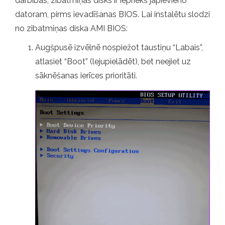
darbības, zibatmiņas disks ir iepriekš jāpievieno
datoram, pirms ievadīšanas BIOS. Lai instalētu slodzi
no zibatmiņas diska AMI BIOS:
Augšpusē izvēlnē nospiežot taustiņu “Labais”,
atlasiet “Boot” (lejupielādēt), bet neejiet uz
sāknēšanas ierīces prioritāti.