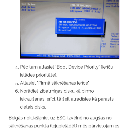
Pēc tam atlasiet "Boot Device Priority" (ierīču
ielādes prioritāte).
Atlasiet "Pirmā sāknēšanas ierīce".
Norādiet zibatmiņas disku kā pirmo
iekraušanas ierīci, tā šeit atradīsies kā parasts
cietais disks.
Beigās noklikšķiniet uz ESC, izvēlnē no augšas no
sāknēšanas punkta (lejupielādēt) mēs pārvietojamies