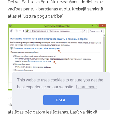
Del vai F2. Lai izslēgtu ātru iekraušanu, dodieties uz
vadības paneli - barošanas avotu. Kreisajā sarakstā
atlasiet "Uztura pogu darbība".
This website uses cookies to ensure you get the
best experience on our website.
Learn more
Un nākamajā logā paņemiet vienumu "Ieslēdziet ātru
Got it!
startēšanu" - tam vajadzētu palīdzēt izmantot
atslēgas pēc datora ieslēgšanas. Lasīt vairāk: kā