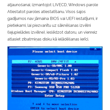
atjaunošanai, izmantojot LIVECD, Windows parole
Atiestatot paroles atiestatīšanu. Visos šajos
gadījumos nav jāmaina BIOS vai UEFI iestatījumi, ir
pietiekami, lai piezvanītu uz sāknēšanas izvēlni
(lejupielādes izvēlne), ieslēdzot datoru, un vienreiz
atlasiet zibatmiņas disku kā ielādēšanas ierīci.