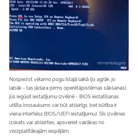
Nospiežot vēlamo pogu īstajā laikā (jo agrāk, jo
labāk - tas jādara pirms operētājsistēmas sākšanas),
jūs iegūsit iestatījumu izvēlnē - BIOS iestatīšanas
utilīta (nosaukums var būt atšķirīgs, bet būtība ir
viena interfeiss BIOS/UEFI iestatījumu). Šīs izvēlnes
izskats var atšķirties, apsveriet vairākas no
visizplatītākajām iespējām.