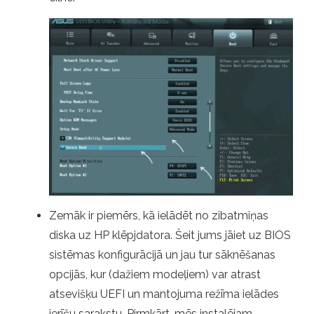
Zemāk ir piemērs, kā ielādēt no zibatmiņas
diska uz HP klēpjdatora. Šeit jums jāiet uz BIOS
sistēmas konfigurācijā un jau tur sāknēšanas
opcijās, kur (dažiem modeļiem) var atrast
atsevišķu UEFI un mantojuma režīma ielādes
ierīču sarakstu. Pirmkārt, mēs instalējam