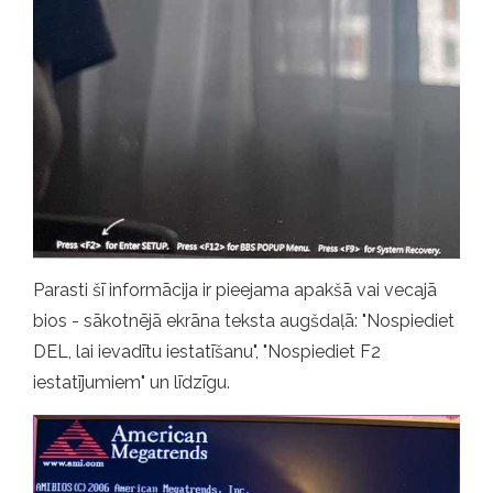
Parasti šī informācija ir pieejama apakšā vai vecajā
bios - sākotnējā ekrāna teksta augšdaļā: "Nospiediet
DEL, lai ievadītu iestatīšanu", "Nospiediet F2
iestatījumiem" un līdzīgu.