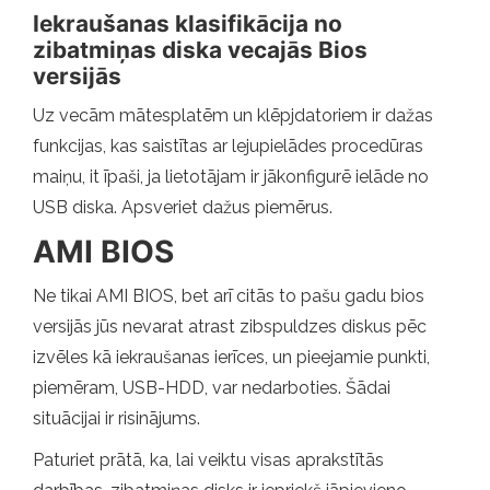
Iekraušanas klasifikācija no
zibatmiņas diska vecajās Bios
versijās
Uz vecām mātesplatēm un klēpjdatoriem ir dažas
funkcijas, kas saistītas ar lejupielādes procedūras
maiņu, it īpaši, ja lietotājam ir jākonfigurē ielāde no
USB diska. Apsveriet dažus piemērus.
AMI BIOS
Ne tikai AMI BIOS, bet arī citās to pašu gadu bios
versijās jūs nevarat atrast zibspuldzes diskus pēc
izvēles kā iekraušanas ierīces, un pieejamie punkti,
piemēram, USB-HDD, var nedarboties. Šādai
situācijai ir risinājums.
Paturiet prātā, ka, lai veiktu visas aprakstītās