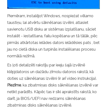
Piemēram, instalējot Windows, nospiežat vēlamo
taustiņu, lai atvērtu sāknēšanas izvēlni, atlasiet
savienotu USB disku ar sistēmas izplatīšanu, sāciet
instalēt - iestatīšana, failu kopēšana un tā tālāk, pēc
pirmās atkārtotas ielādes dators ielādēsies pats , bet
jau no cietā diska un turpinās instalēšanas procesu
normālā režīmā.
Es ļoti detalizēti rakstīju par ieeju šajā izvēlnē
klēpjdatoros un dažādu zīmolu datoros rakstā, kā
doties uz sāknēšanas izvēlni (ir arī video instrukcija).
Piezīme
, ka zibatmiņas disks sāknēšanas izvēlnē var
netikt parādīts. Kāpēc tas ir sīki aprakstīts rakstā, ko
darīt, ja BIOS/UEFI nav redzams sāknēšanas
zibatmiņas disks sāknēšanas izvēlnē.