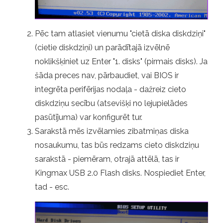
Pēc tam atlasiet vienumu "cietā diska diskdziņi"
(cietie diskdziņi) un parādītajā izvēlnē
noklikšķiniet uz Enter "1. disks" (pirmais disks). Ja
šāda preces nav, pārbaudiet, vai BIOS ir
integrēta perifērijas nodaļa - dažreiz cieto
diskdziņu secību (atsevišķi no lejupielādes
pasūtījuma) var konfigurēt tur.
Sarakstā mēs izvēlamies zibatmiņas diska
nosaukumu, tas būs redzams cieto diskdziņu
sarakstā - piemēram, otrajā attēlā, tas ir
Kingmax USB 2.0 Flash disks. Nospiediet Enter,
tad - esc.