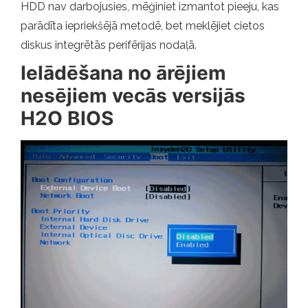
HDD nav darbojusies, mēģiniet izmantot pieeju, kas
parādīta iepriekšējā metodē, bet meklējiet cietos
diskus integrētās perifērijas nodaļā.
Ielādēšana no ārējiem
nesējiem vecās versijās
H2O BIOS