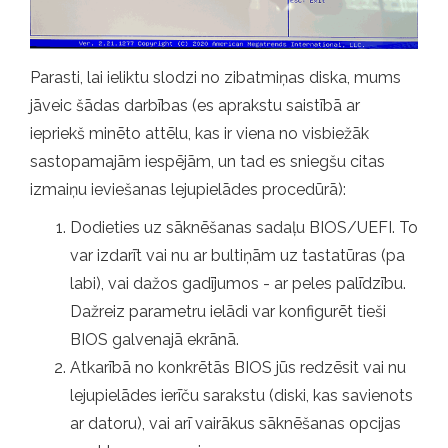
Parasti, lai ieliktu slodzi no zibatmiņas diska, mums
jāveic šādas darbības (es aprakstu saistībā ar
iepriekš minēto attēlu, kas ir viena no visbiežāk
sastopamajām iespējām, un tad es sniegšu citas
izmaiņu ieviešanas lejupielādes procedūrā):
Dodieties uz sāknēšanas sadaļu BIOS/UEFI. To
var izdarīt vai nu ar bultiņām uz tastatūras (pa
labi), vai dažos gadījumos - ar peles palīdzību.
Dažreiz parametru ielādi var konfigurēt tieši
BIOS galvenajā ekrānā.
Atkarībā no konkrētās BIOS jūs redzēsit vai nu
lejupielādes ierīču sarakstu (diski, kas savienots
ar datoru), vai arī vairākus sāknēšanas opcijas