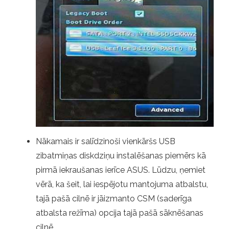
Nākamais ir salīdzinoši vienkāršs USB
zibatmiņas diskdziņu instalēšanas piemērs kā
pirmā iekraušanas ierīce ASUS. Lūdzu, ņemiet
vērā, ka šeit, lai iespējotu mantojuma atbalstu,
tajā pašā cilnē ir jāizmanto CSM (saderīga
atbalsta režīma) opcija tajā pašā sāknēšanas
cilnē.