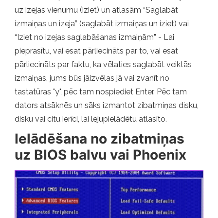
uz izejas vienumu (iziet) un atlasām “Saglabāt
izmaiņas un izeja” (saglabāt izmaiņas un iziet) vai
“Iziet no izejas saglabāšanas izmaiņām” - Lai
pieprasītu, vai esat pārliecināts par to, vai esat
pārliecināts par faktu, ka vēlaties saglabāt veiktās
izmaiņas, jums būs jāizvēlas jā vai zvanīt no
tastatūras "y", pēc tam nospiediet Enter. Pēc tam
dators atsāknēs un sāks izmantot zibatmiņas disku,
disku vai citu ierīci, lai lejupielādētu atlasīto.
Ielādēšana no zibatmiņas
uz BIOS balvu vai Phoenix