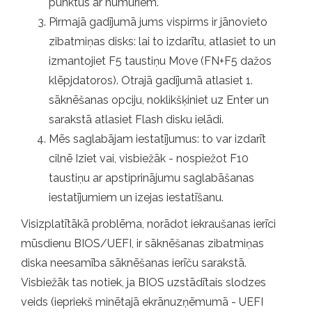
punktus ar numuriem.
Pirmajā gadījumā jums vispirms ir jānovieto
zibatmiņas disks: lai to izdarītu, atlasiet to un
izmantojiet F5 taustiņu Move (FN+F5 dažos
klēpjdatoros). Otrajā gadījumā atlasiet 1.
sāknēšanas opciju, noklikšķiniet uz Enter un
sarakstā atlasiet Flash disku ielādi.
Mēs saglabājam iestatījumus: to var izdarīt
cilnē Iziet vai, visbiežāk - nospiežot F10
taustiņu ar apstiprinājumu saglabāšanas
iestatījumiem un izejas iestatīšanu.
Visizplatītākā problēma, norādot iekraušanas ierīci
mūsdienu BIOS/UEFI, ir sāknēšanas zibatmiņas
diska neesamība sāknēšanas ierīču sarakstā.
Visbiežāk tas notiek, ja BIOS uzstādītais slodzes
veids (iepriekš minētajā ekrānuzņēmumā - UEFI