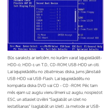
Būs saraksts ar ierīcēm, no kurām varat lejupielādēt-
HDD-0, HDD-1 un T.D., CD-ROM, USB-HDD un citi.
Lai lejupielādētu no zibatmiņas diska, jums jāinstalē
USB-HDD vai USB-Flash. Lai lejupielādētu no
kompakta diska DVD vai CD - CD -ROM. Pēc tam
mēs ejam uz augšu vienu līmeni uz augšu, nospiežot
ESC, un atlasiet izvēlni “Saglabāt un iziet no
iestatīšanas” (saglabāt un iziet). Ja metode ar USB-