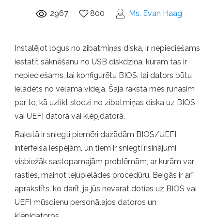
2967
800
Ms. Evan Haag
Instalējot logus no zibatmiņas diska, ir nepieciešams
iestatīt sāknēšanu no USB diskdziņa, kuram tas ir
nepieciešams, lai konfigurētu BIOS, lai dators būtu
ielādēts no vēlamā vidēja. Šajā rakstā mēs runāsim
par to, kā uzlikt slodzi no zibatmiņas diska uz BIOS
vai UEFI datorā vai klēpjdatorā.
Rakstā ir sniegti piemēri dažādām BIOS/UEFI
interfeisa iespējām, un tiem ir sniegti risinājumi
visbiežāk sastopamajām problēmām, ar kurām var
rasties, mainot lejupielādes procedūru. Beigās ir arī
aprakstīts, ko darīt, ja jūs nevarat doties uz BIOS vai
UEFI mūsdienu personālajos datoros un
klēpjdatoros.