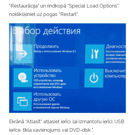
“Restaurācija” un rindkopā “Special Load Options”
noklikšķiniet uz pogas “Restart”.
Ekrānā “Atlasīt” atlasiet ierīci, lai izmantotu ierīci. USB
ierīce, tīkla savienojums vai DVD-disk ".