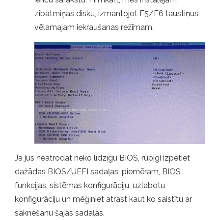
zibatmiņas disku, izmantojot F5/F6 taustiņus
vēlamajam iekraušanas režīmam.
Ja jūs neatrodat neko līdzīgu BIOS, rūpīgi izpētiet
dažādas BIOS/UEFI sadaļas, piemēram, BIOS
funkcijas, sistēmas konfigurāciju, uzlabotu
konfigurāciju un mēģiniet atrast kaut ko saistītu ar
sāknēšanu šajās sadaļās.