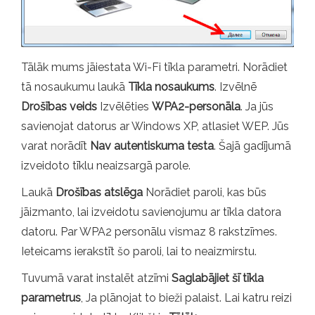
Tālāk mums jāiestata Wi-Fi tīkla parametri. Norādiet
tā nosaukumu laukā
Tīkla nosaukums
. Izvēlnē
Drošības veids
Izvēlēties
WPA2-personāla
. Ja jūs
savienojat datorus ar Windows XP, atlasiet WEP. Jūs
varat norādīt
Nav autentiskuma testa
. Šajā gadījumā
izveidoto tīklu neaizsargā parole.
Laukā
Drošības atslēga
Norādiet paroli, kas būs
jāizmanto, lai izveidotu savienojumu ar tīkla datora
datoru. Par WPA2 personālu vismaz 8 rakstzīmes.
Ieteicams ierakstīt šo paroli, lai to neaizmirstu.
Tuvumā varat instalēt atzīmi
Saglabājiet šī tīkla
parametrus
, Ja plānojat to bieži palaist. Lai katru reizi