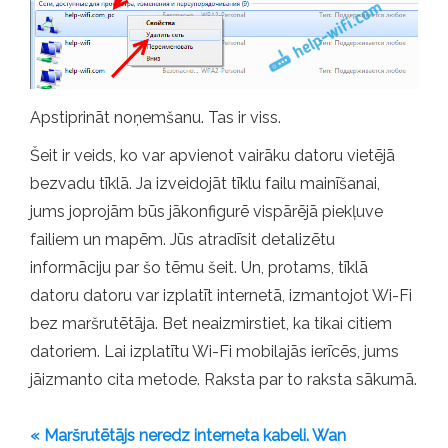
Apstiprināt noņemšanu. Tas ir viss.
Šeit ir veids, ko var apvienot vairāku datoru vietējā
bezvadu tīklā. Ja izveidojāt tīklu failu mainīšanai,
jums joprojām būs jākonfigurē vispārējā piekļuve
failiem un mapēm. Jūs atradīsit detalizētu
informāciju par šo tēmu šeit. Un, protams, tīklā
datoru datoru var izplatīt internetā, izmantojot Wi-Fi
bez maršrutētāja. Bet neaizmirstiet, ka tikai citiem
datoriem. Lai izplatītu Wi-Fi mobilajās ierīcēs, jums
jāizmanto cita metode. Raksta par to raksta sākumā.
« Maršrutētājs neredz interneta kabeli. Wan