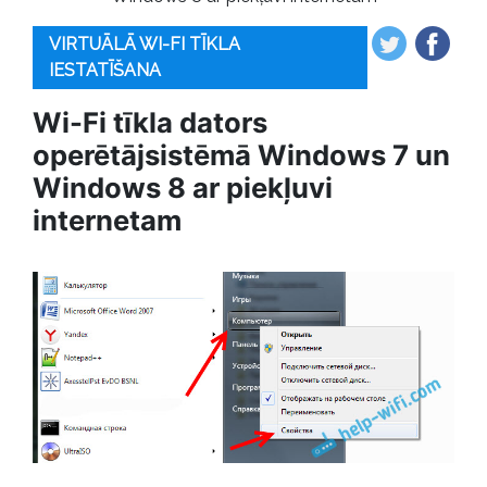
VIRTUĀLĀ WI-FI TĪKLA
IESTATĪŠANA
Wi-Fi tīkla dators
operētājsistēmā Windows 7 un
Windows 8 ar piekļuvi
internetam