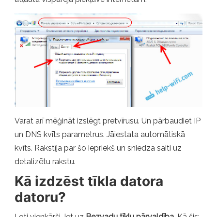
Varat arī mēģināt izslēgt pretvīrusu. Un pārbaudiet IP
un DNS kvīts parametrus. Jāiestata automātiskā
kvīts. Rakstīja par šo iepriekš un sniedza saiti uz
detalizētu rakstu.
Kā izdzēst tīkla datora
datoru?
Ļoti vienkārši. Iet uz
Bezvadu tīklu pārvaldība
. Kā šis: