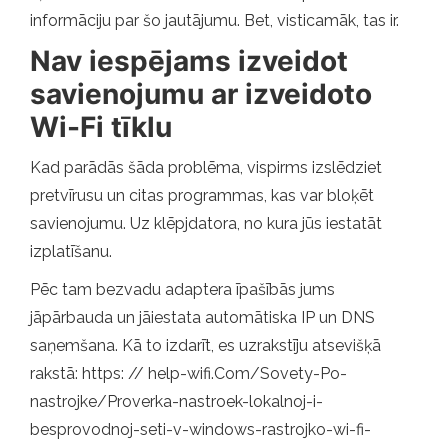
informāciju par šo jautājumu. Bet, visticamāk, tas ir.
Nav iespējams izveidot
savienojumu ar izveidoto
Wi-Fi tīklu
Kad parādās šāda problēma, vispirms izslēdziet
pretvīrusu un citas programmas, kas var bloķēt
savienojumu. Uz klēpjdatora, no kura jūs iestatāt
izplatīšanu.
Pēc tam bezvadu adaptera īpašībās jums
jāpārbauda un jāiestata automātiska IP un DNS
saņemšana. Kā to izdarīt, es uzrakstīju atsevišķā
rakstā: https: // help-wifi.Com/Sovety-Po-
nastrojke/Proverka-nastroek-lokalnoj-i-
besprovodnoj-seti-v-windows-rastrojko-wi-fi-