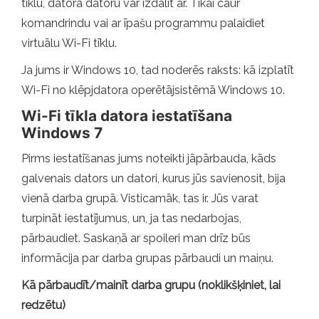
tīklu, datora datoru var izdalīt ar. Tikai caur
komandrindu vai ar īpašu programmu palaidiet
virtuālu Wi-Fi tīklu.
Ja jums ir Windows 10, tad noderēs raksts: kā izplatīt
Wi-Fi no klēpjdatora operētājsistēmā Windows 10.
Wi-Fi tīkla datora iestatīšana
Windows 7
Pirms iestatīšanas jums noteikti jāpārbauda, ​​kāds
galvenais dators un datori, kurus jūs savienosit, bija
vienā darba grupā. Visticamāk, tas ir. Jūs varat
turpināt iestatījumus, un, ja tas nedarbojas,
pārbaudiet. Saskaņā ar spoileri man drīz būs
informācija par darba grupas pārbaudi un maiņu.
Kā pārbaudīt/mainīt darba grupu (noklikšķiniet, lai
redzētu)