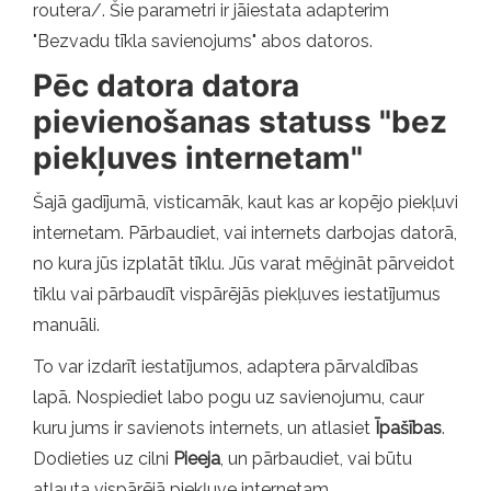
routera/. Šie parametri ir jāiestata adapterim
"Bezvadu tīkla savienojums" abos datoros.
Pēc datora datora
pievienošanas statuss "bez
piekļuves internetam"
Šajā gadījumā, visticamāk, kaut kas ar kopējo piekļuvi
internetam. Pārbaudiet, vai internets darbojas datorā,
no kura jūs izplatāt tīklu. Jūs varat mēģināt pārveidot
tīklu vai pārbaudīt vispārējās piekļuves iestatījumus
manuāli.
To var izdarīt iestatījumos, adaptera pārvaldības
lapā. Nospiediet labo pogu uz savienojumu, caur
kuru jums ir savienots internets, un atlasiet
Īpašības
.
Dodieties uz cilni
Pieeja
, un pārbaudiet, vai būtu
atļauta vispārējā piekļuve internetam.