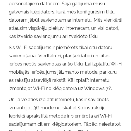
personālajiem datoriem. Šajā gadījumā mūsu
galvenais klēpjdators, kurā mēs konfigurēsim tīklu,
datoram jābūt savienotam ar internetu. Mēs vienkārši
atļausim vispārēju piekļuvi internetam, un visi datori,
kas izveido savienojumu ar izveidoto tīklu.
Šis Wi-Fi sadalījums ir piemērots tikai citu datoru
savienošanai. Viedtālruņi, planšetdatori un citas
ierīces nebūs savienotas ar šo tīklu. Lai izplatītu Wi-Fi
mobilajās ierīcēs, jums jāizmanto metode, par kuru
es rakstīju atsevišķā rakstā: Kā izplatīt internetu,
izmantojot Wi-Fi no klēpjdatora uz Windows 7?.
Un, ja vēlaties izplatīt internetu, kas ir savienots,
izmantojot 3G modemu, skatiet šo instrukciju.
Iepriekš aprakstītā metode ir piemērota arī Wi-Fi
sadalījumam citiem klēpjdatoriem. Tāpēc, neiestatot