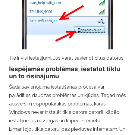
Tie ir visi iestatījumi. Jūs varat savienot citus datorus.
Iespējamās problēmas, iestatot tīklu
un to risinājumu
Šāda savienojuma iestatīšanas procesā var
parādīties daudzas problēmas un kļūdas. Tagad mēs
apsvērsim vispopulārākās problēmas, kuras
Windows nevar instalēt tīkla datora datorā, kāpēc
iestatījumos nav jēgas un kāpēc internetā,
izmantojot tīkla datoru, bez piekļuves internetam. Un