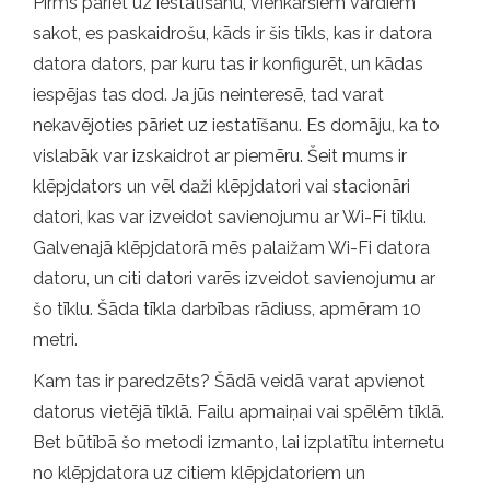
Pirms pāriet uz iestatīšanu, vienkāršiem vārdiem
sakot, es paskaidrošu, kāds ir šis tīkls, kas ir datora
datora dators, par kuru tas ir konfigurēt, un kādas
iespējas tas dod. Ja jūs neinteresē, tad varat
nekavējoties pāriet uz iestatīšanu. Es domāju, ka to
vislabāk var izskaidrot ar piemēru. Šeit mums ir
klēpjdators un vēl daži klēpjdatori vai stacionāri
datori, kas var izveidot savienojumu ar Wi-Fi tīklu.
Galvenajā klēpjdatorā mēs palaižam Wi-Fi datora
datoru, un citi datori varēs izveidot savienojumu ar
šo tīklu. Šāda tīkla darbības rādiuss, apmēram 10
metri.
Kam tas ir paredzēts? Šādā veidā varat apvienot
datorus vietējā tīklā. Failu apmaiņai vai spēlēm tīklā.
Bet būtībā šo metodi izmanto, lai izplatītu internetu
no klēpjdatora uz citiem klēpjdatoriem un