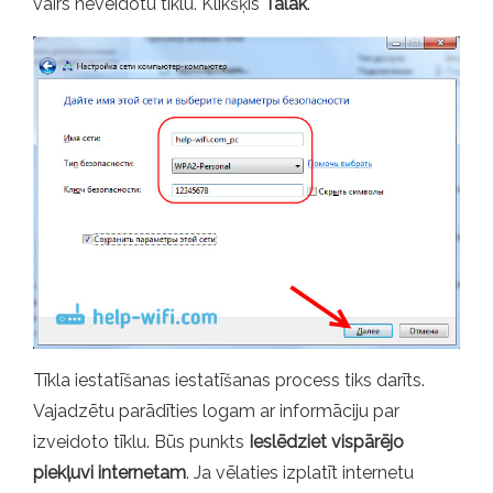
vairs neveidotu tīklu. Klikšķis
Tālāk
.
Tīkla iestatīšanas iestatīšanas process tiks darīts.
Vajadzētu parādīties logam ar informāciju par
izveidoto tīklu. Būs punkts
Ieslēdziet vispārējo
piekļuvi internetam
. Ja vēlaties izplatīt internetu