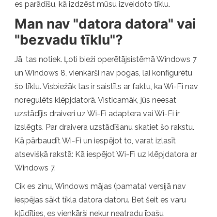
es parādīšu, kā izdzēst mūsu izveidoto tīklu.
Man nav "datora datora" vai
"bezvadu tīklu"?
Jā, tas notiek. Ļoti bieži operētājsistēmā Windows 7
un Windows 8, vienkārši nav pogas, lai konfigurētu
šo tīklu. Visbiežāk tas ir saistīts ar faktu, ka Wi-Fi nav
noregulēts klēpjdatorā. Visticamāk, jūs neesat
uzstādījis draiveri uz Wi-Fi adaptera vai Wi-Fi ir
izslēgts. Par draivera uzstādīšanu skatiet šo rakstu.
Kā pārbaudīt Wi-Fi un iespējot to, varat izlasīt
atsevišķā rakstā: Kā iespējot Wi-Fi uz klēpjdatora ar
Windows 7.
Cik es zinu, Windows mājas (pamata) versijā nav
iespējas sākt tīkla datora datoru. Bet šeit es varu
kļūdīties, es vienkārši nekur neatradu īpašu