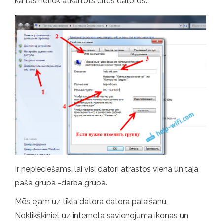
ka tas netiek atkārtots citos datoros.
Ir nepieciešams, lai visi datori atrastos vienā un tajā
pašā grupā -darba grupā.
Mēs ejam uz tīkla datora datora palaišanu.
Noklikšķiniet uz interneta savienojuma ikonas un