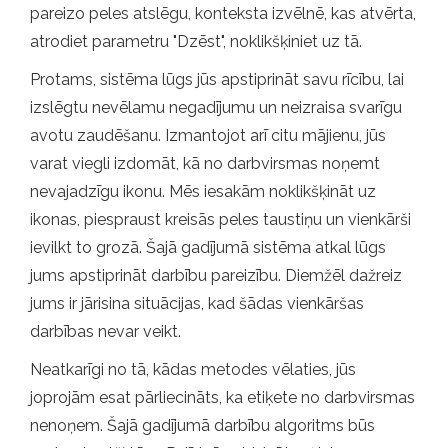
pareizo peles atslēgu, konteksta izvēlnē, kas atvērta,
atrodiet parametru "Dzēst", noklikšķiniet uz tā.
Protams, sistēma lūgs jūs apstiprināt savu rīcību, lai
izslēgtu nevēlamu negadījumu un neizraisa svarīgu
avotu zaudēšanu. Izmantojot arī citu mājienu, jūs
varat viegli izdomāt, kā no darbvirsmas noņemt
nevajadzīgu ikonu. Mēs iesakām noklikšķināt uz
ikonas, piespraust kreisās peles taustiņu un vienkārši
ievilkt to grozā. Šajā gadījumā sistēma atkal lūgs
jums apstiprināt darbību pareizību. Diemžēl dažreiz
jums ir jārisina situācijas, kad šādas vienkāršas
darbības nevar veikt.
Neatkarīgi no tā, kādas metodes vēlaties, jūs
joprojām esat pārliecināts, ka etiķete no darbvirsmas
nenoņem. Šajā gadījumā darbību algoritms būs