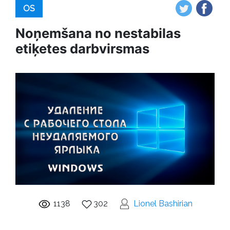
OS
Noņemšana no nestabilas
etiķetes darbvirsmas
1138
302
Lionel Bashirian