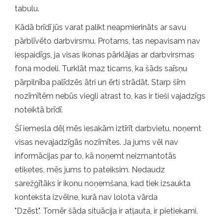
tabulu.
Kādā brīdī jūs varat palikt neapmierināts ar savu
pārblīvēto darbvirsmu. Protams, tas nepavisam nav
iespaidīgs, ja visas ikonas pārklājas ar darbvirsmas
fona modeli. Turklāt maz ticams, ka šāds saīsņu
pārpilnība palīdzēs ātri un ērti strādāt. Starp šīm
nozīmītēm nebūs viegli atrast to, kas ir tieši vajadzīgs
noteiktā brīdī.
Šī iemesla dēļ mēs iesakām iztīrīt darbvietu, noņemt
visas nevajadzīgās nozīmītes. Ja jums vēl nav
informācijas par to, kā noņemt neizmantotās
etiķetes, mēs jums to pateiksim. Nedaudz
sarežģītāks ir ikonu noņemšana, kad tiek izsaukta
konteksta izvēlne, kurā nav lolota vārda
"Dzēst". Tomēr šāda situācija ir atļauta, ir pietiekami,