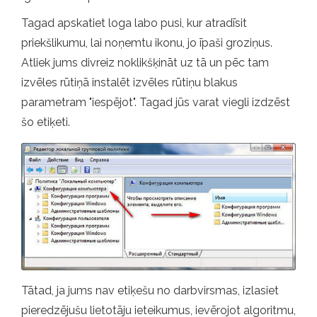
Tagad apskatiet loga labo pusi, kur atradīsit
priekšlikumu, lai noņemtu ikonu, jo īpaši groziņus.
Atliek jums divreiz noklikšķināt uz tā un pēc tam
izvēles rūtiņā instalēt izvēles rūtiņu blakus
parametram "iespējot". Tagad jūs varat viegli izdzēst
šo etiķeti.
Tātad, ja jums nav etiķešu no darbvirsmas, izlasiet
pieredzējušu lietotāju ieteikumus, ievērojot algoritmu,