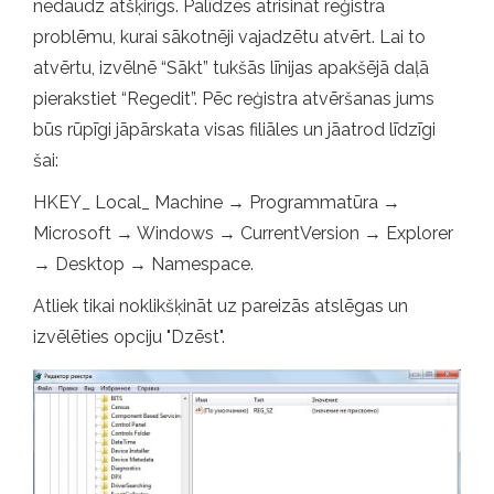
nedaudz atšķirīgs. Palīdzēs atrisināt reģistra
problēmu, kurai sākotnēji vajadzētu atvērt. Lai to
atvērtu, izvēlnē “Sākt” tukšās līnijas apakšējā daļā
pierakstiet “Regedit”. Pēc reģistra atvēršanas jums
būs rūpīgi jāpārskata visas filiāles un jāatrod līdzīgi
šai:
HKEY_ Local_ Machine → Programmatūra →
Microsoft → Windows → CurrentVersion → Explorer
→ Desktop → Namespace.
Atliek tikai noklikšķināt uz pareizās atslēgas un
izvēlēties opciju "Dzēst".