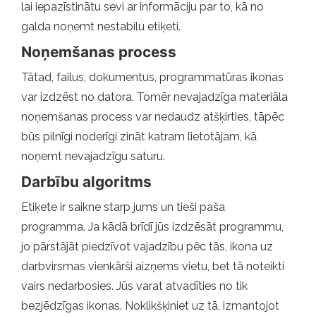
lai iepazīstinātu sevi ar informāciju par to, kā no
galda noņemt nestabilu etiķeti.
Noņemšanas process
Tātad, failus, dokumentus, programmatūras ikonas
var izdzēst no datora. Tomēr nevajadzīga materiāla
noņemšanas process var nedaudz atšķirties, tāpēc
būs pilnīgi noderīgi zināt katram lietotājam, kā
noņemt nevajadzīgu saturu.
Darbību algoritms
Etiķete ir saikne starp jums un tieši paša
programma. Ja kādā brīdī jūs izdzēsāt programmu,
jo pārstājāt piedzīvot vajadzību pēc tās, ikona uz
darbvirsmas vienkārši aizņems vietu, bet tā noteikti
vairs nedarbosies. Jūs varat atvadīties no tik
bezjēdzīgas ikonas. Noklikšķiniet uz tā, izmantojot