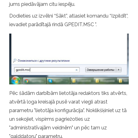
jums piedāvājam citu iespēju.
Dodieties uz izvēlni “Sākt”, atlasiet komandu “Izpildīt”,
ievadiet parādītajā rindā GPEDIT.MSC ".
Pēc šādām darbībām lietotāja redaktors tiks atvērts,
atvērtā loga kreisajā pusē varat viegli atrast
parametru "lietotāja konfigurācija". Noklikšķiniet uz tā
un sekojiet, vispirms pagriežoties uz
"administratīvajām veidnēm" un pēc tam uz
"galddatoru" parametru.