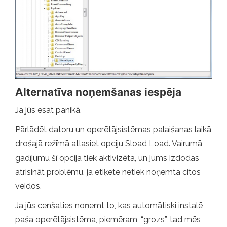
Alternatīva noņemšanas iespēja
Ja jūs esat panikā.
Pārlādēt datoru un operētājsistēmas palaišanas laikā
drošajā režīmā atlasiet opciju Sload Load. Vairumā
gadījumu šī opcija tiek aktivizēta, un jums izdodas
atrisināt problēmu, ja etiķete netiek noņemta citos
veidos.
Ja jūs cenšaties noņemt to, kas automātiski instalē
paša operētājsistēma, piemēram, “grozs”, tad mēs