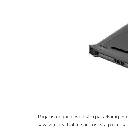
Pagājušajā gadā es rakstīju par ārkārtīgi i
savā ziņā ir vēl interesantāks. Starp citu,