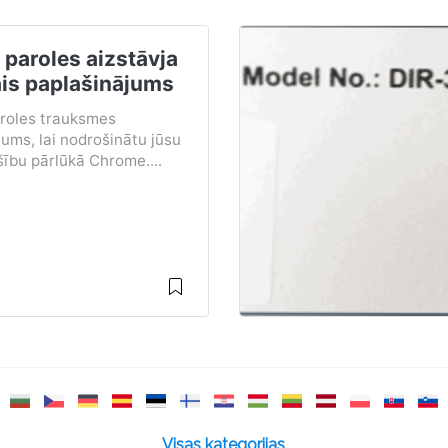
paroles aizstāvja
ais paplašinājums
roles trauksmes
ums, lai nodrošinātu jūsu
šību pārlūkā Chrome....
Visas kategorijas