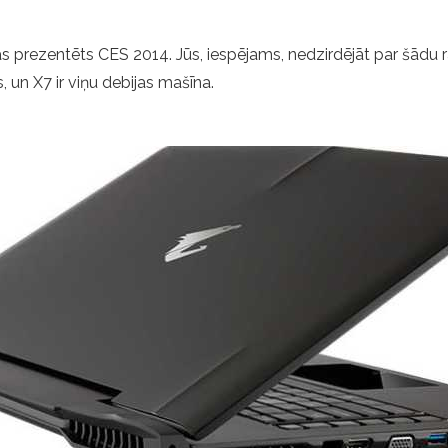
s prezentēts CES 2014. Jūs, iespējams, nedzirdējāt par šādu ra
, un X7 ir viņu debijas mašīna.