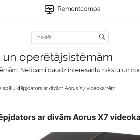
Remontcompa
m un operētājsistēmām
tēmām. Neticami daudz interesantu rakstu un no
s spēļu klēpjdators ar divām Aorus X7 videokartēm
lēpjdators ar divām Aorus X7 videok