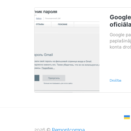
Google 
oficiāl
Google pa
paplašināj
konta dro
Drošība
2026 ©
Remontcompa