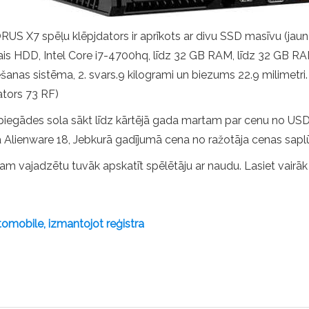
S X7 spēļu klēpjdators ir aprīkots ar divu SSD masīvu (jaun
ais HDD, Intel Core i7-4700hq, līdz 32 GB RAM, līdz 32 GB RAM
šanas sistēma, 2. svars.9 kilogrami un biezums 22.9 milimetri. 
ators 73 RF)
piegādes sola sākt līdz kārtējā gada martam par cenu no US
 kā Alienware 18, Jebkurā gadījumā cena no ražotāja cenas sapl
ram vajadzētu tuvāk apskatīt spēlētāju ar naudu. Lasiet vairāk o
mobile, izmantojot reģistra