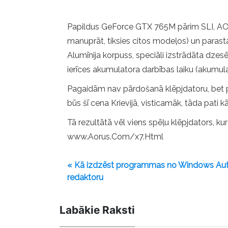
Papildus GeForce GTX 765M pārim SLI, AORU
manuprāt, tiksies citos modeļos) un parast
Alumīnija korpuss, speciāli izstrādāta dzesē
ierīces akumulatora darbības laiku (akumul
Pagaidām nav pārdošanā klēpjdatoru, bet 
būs šī cena Krievijā, visticamāk, tāda pati
Tā rezultātā vēl viens spēļu klēpjdators, ku
www.Aorus.Com/x7.Html
« Kā izdzēst programmas no Windows Auto
redaktoru
Labākie Raksti