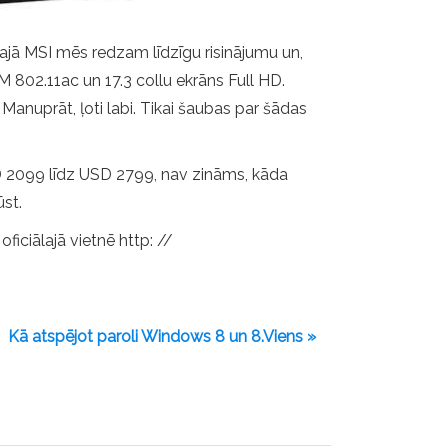
ajā MSI mēs redzam līdzīgu risinājumu un,
 802.11ac un 17.3 collu ekrāns Full HD.
Manuprāt, ļoti labi. Tikai šaubas par šādas
D 2099 līdz USD 2799, nav zināms, kāda
ūst.
ficiālajā vietnē http: //
Kā atspējot paroli Windows 8 un 8.Viens »