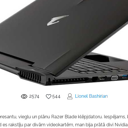
2574
544
Lionel Bashirian
nteresantu, vieglu un plānu Razer Blade klēpjdatoru. Iespējams
 kad es rakstīju par divām videokartēm, man bija prātā divi Nvi