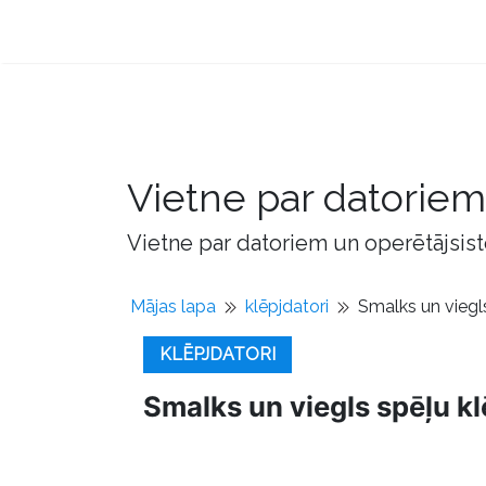
Vietne par datorie
Vietne par datoriem un operētājsis
Mājas lapa
klēpjdatori
Smalks un viegl
KLĒPJDATORI
Smalks un viegls spēļu k