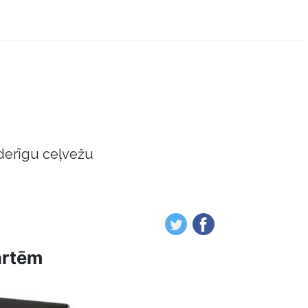
derīgu ceļvežu
artēm