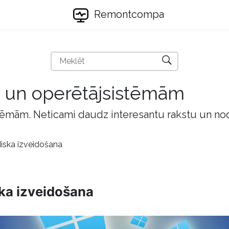
Remontcompa
m un operētājsistēmām
tēmām. Neticami daudz interesantu rakstu un no
ska izveidošana
ka izveidošana