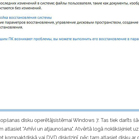
pšanas disku operētājsistēmai Windows 7. Tas tiek darīts šād
m atlasiet "Arhīvi un atjaunošana". Atvērtā logā noklikšķiniet u
ojiet kompaktdiskā vai DVD diskdzinī, pēc tam atlasiet disku ar 