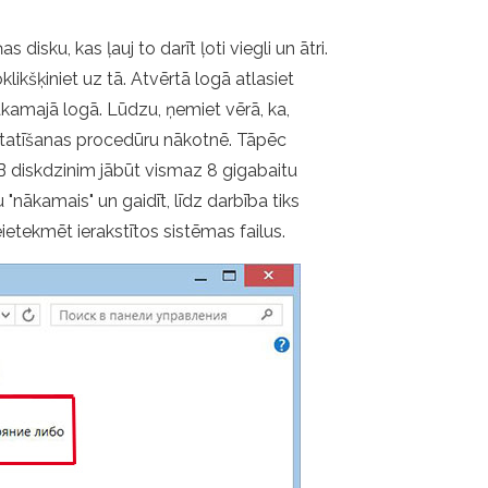
disku, kas ļauj to darīt ļoti viegli un ātri.
ikšķiniet uz tā. Atvērtā logā atlasiet
ākamajā logā. Lūdzu, ņemiet vērā, ka,
iestatīšanas procedūru nākotnē. Tāpēc
SB diskdzinim jābūt vismaz 8 gigabaitu
 "nākamais" un gaidīt, līdz darbība tiks
etekmēt ierakstītos sistēmas failus.