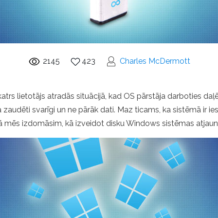
2145
423
Charles McDermott
katrs lietotājs atradās situācijā, kad OS pārstāja darboties daļē
a zaudēti svarīgi un ne pārāk dati. Maz ticams, ka sistēmā ir ies
tā mēs izdomāsim, kā izveidot disku Windows sistēmas atjauno