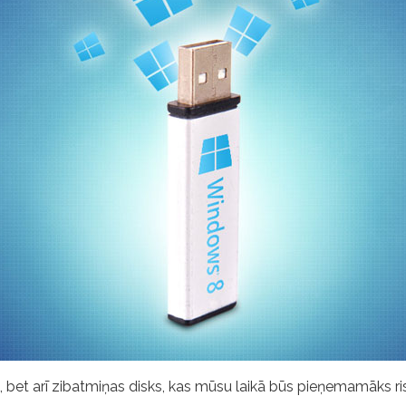
, bet arī zibatmiņas disks, kas mūsu laikā būs pieņemamāks r