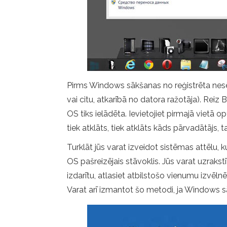
Pirms Windows sākšanas no reģistrēta nesēja
vai citu, atkarībā no datora ražotāja). Reiz B
OS tiks ielādēta. Ievietojiet pirmajā vietā 
tiek atklāts, tiek atklāts kāds pārvadātājs, t
Turklāt jūs varat izveidot sistēmas attēlu, k
OS pašreizējais stāvoklis. Jūs varat uzraks
izdarītu, atlasiet atbilstošo vienumu izvēln
Varat arī izmantot šo metodi, ja Windows s