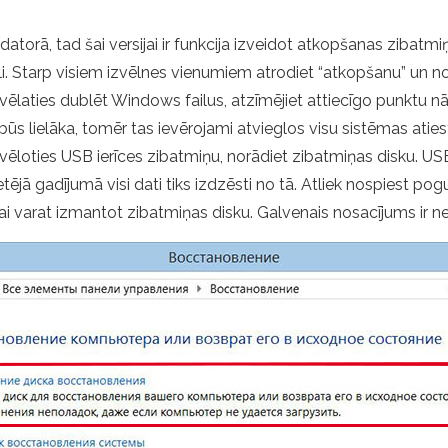
orā, tad šai versijai ir funkcija izveidot atkopšanas zibatmiņas 
. Starp visiem izvēlnes vienumiem atrodiet “atkopšanu” un nokl
vēlaties dublēt Windows failus, atzīmējiet attiecīgo punktu n
ā būs lielāka, tomēr tas ievērojami atvieglos visu sistēmas at
 izvēloties USB ierīces zibatmiņu, norādiet zibatmiņas disku. U
tējā gadījumā visi dati tiks izdzēsti no tā. Atliek nospiest pogu
 varat izmantot zibatmiņas disku. Galvenais nosacījums ir nei