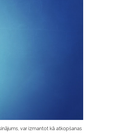
isinājums, var izmantot kā atkopšanas