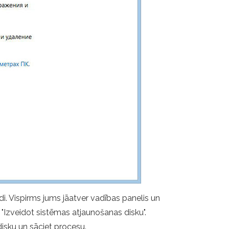
i. Vispirms jums jāatver vadības panelis un
z "Izveidot sistēmas atjaunošanas disku".
disku un sāciet procesu.