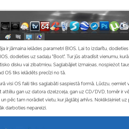
 ir jāmaina ielādes parametri BIOS. Lai to izdarītu, dodietie
IOS, dodieties uz sadaļu "Boot". Tur jūs atradīsit vienumu, kurā 
optisko disku vai zibatmiņu. Saglabājiet izmaiņas, nospiežot tau
ad OS tiks ielādēts precīzi no tā.
urā visi OS faili tiks saglabāti saspiestā formā. Lūdzu, ņemiet v
tīt attēlu gan uz datora dzelzceļa, gan uz CD/DVD, tomēr ir vē
ē un pēc tam norādiet vietu, kur jāglābj arhīvs. Noklikšķiniet u
āk darboties nepareizi.