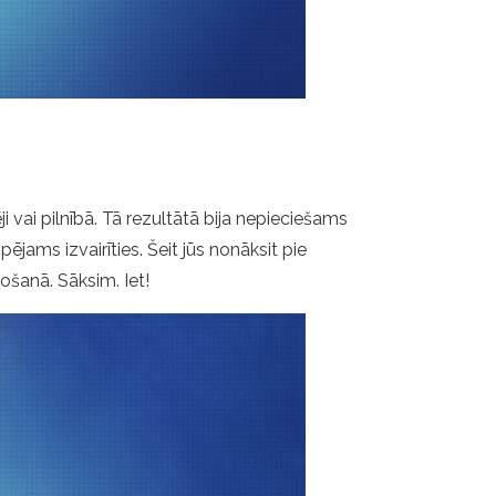
ji vai pilnībā. Tā rezultātā bija nepieciešams
pējams izvairīties. Šeit jūs nonāksit pie
šanā. Sāksim. Iet!