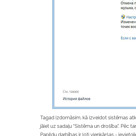
Tagad izdomāsim, kā izveidot sistēmas atko
jāiet uz sadaļu “Sistēma un drošība”. Pēc ta
Papildu darbības ir ļoti vienkāršas - ieviet