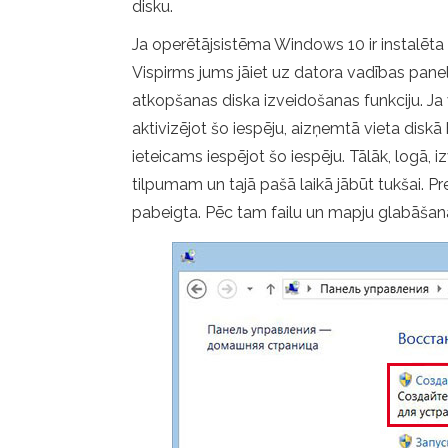
disku.
Ja operētājsistēma Windows 10 ir instalēta dat
Vispirms jums jāiet uz datora vadības paneli
atkopšanas diska izveidošanas funkciju. Ja 
aktivizējot šo iespēju, aizņemtā vieta disk
ieteicams iespējot šo iespēju. Tālāk, logā,
tilpumam un tajā pašā laikā jābūt tukšai. Pre
pabeigta. Pēc tam failu un mapju glabāšanai