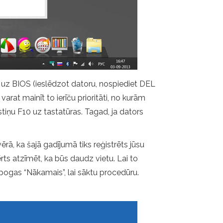
s uz BIOS (ieslēdzot datoru, nospiediet DEL
varat mainīt to ierīču prioritāti, no kurām
stiņu F10 uz tastatūras. Tagad, ja dators
ērā, ka šajā gadījumā tiks reģistrēts jūsu
rts atzīmēt, ka būs daudz vietu. Lai to
z pogas “Nākamais”, lai sāktu procedūru.