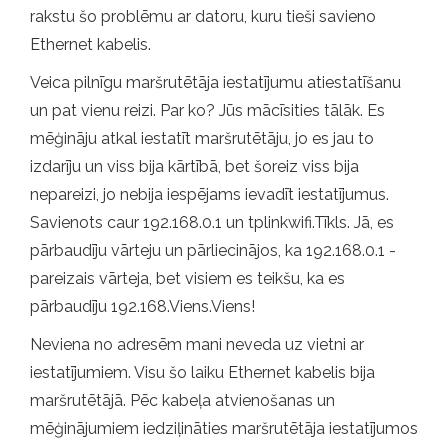
rakstu šo problēmu ar datoru, kuru tieši savieno
Ethernet kabelis.
Veica pilnīgu maršrutētāja iestatījumu atiestatīšanu
un pat vienu reizi. Par ko? Jūs mācīsities tālāk. Es
mēģināju atkal iestatīt maršrutētāju, jo es jau to
izdarīju un viss bija kārtībā, bet šoreiz viss bija
nepareizi, jo nebija iespējams ievadīt iestatījumus.
Savienots caur 192.168.0.1 un tplinkwifi.Tīkls. Jā, es
pārbaudīju vārteju un pārliecinājos, ka 192.168.0.1 -
pareizais vārteja, bet visiem es teikšu, ka es
pārbaudīju 192.168.Viens.Viens!
Neviena no adresēm mani neveda uz vietni ar
iestatījumiem. Visu šo laiku Ethernet kabelis bija
maršrutētājā. Pēc kabeļa atvienošanas un
mēģinājumiem iedziļināties maršrutētāja iestatījumos