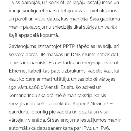
- viss darbojās, un konkrēti es iegāju iestatījumos un
varēju konfigurēt maršrutētāju, ievadīt pieteikšanos
un paroli un visus datus, kas man bija. Šajā gadījumā
man ir pakalpojumu sniedzējs tikai stārķis un vairāk
šajā apgabalā kopumā.
Savienojums, izmantojot PPTP, tāpēc es ievadīju arī
servera adresi. IP, maskas un DNS mums netiek doti,
jo viss ir dinamiski. Es uzstādīju un mēģināju ievietot
Ethernet kabeli-tas pats uzbrukums, kabelis kaut kā
kaut ko dara ar maršrutētāju, un tas bloķē vārtejas
192 vārtus.168.0.Viens!!! Es situ šo adresi un
komandrindu skaidrā mēlē man rakstīja, ka šis
mezgls ir bloķēts, lai piekļūtu. Kāpēc? Nezināt! Es
caurdurtu ipconfig pie kabeļa un bez tā un visur
vārteja ir vienāda. Šī savienojuma iestatījumos man ir
automātiska datu saņemšana par IPv4 un IPv6.