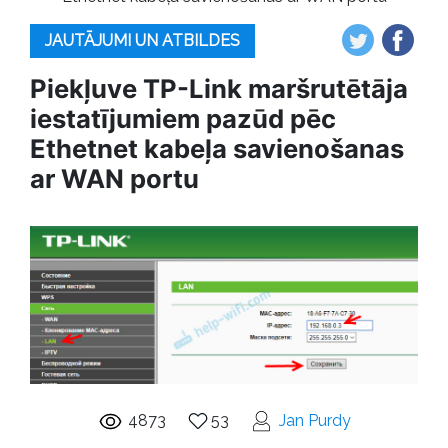
JAUTĀJUMI UN ATBILDES
Piekļuve TP-Link maršrutētāja
iestatījumiem pazūd pēc
Ethetnet kabeļa savienošanas
ar WAN portu
4873
53
Jan Purdy