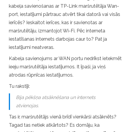
kabeļa savienošanas ar TP-Link maršrutētāja Wan-
port, iestatījumi pārtrauc atvērt tikai datorā vai visās
ierīcēs? Ieskaitot ierīces, kas ir savienotas ar
maršrutētāju, izmantojot Wi-Fi. Pēc interneta
iestatīšanas internets darbojas caur to? Pat ja
iestatījumi neatveras.
Kabeļa savienojums ar WAN portu nedrīkst ietekmēt
ieeju maršrutētāja iestatījumos. It īpaši, ja viņš
atrodas rūpnīcas iestatījumos.
Tu rakstīji:
Bija pēkšņa atsāknēšana un internets
atvienojas.
Tas ir, maršrutētājs vienā brīdī vienkārši atsāknēts?
Tagad tas netiek atkārtots? Es domāju, ka