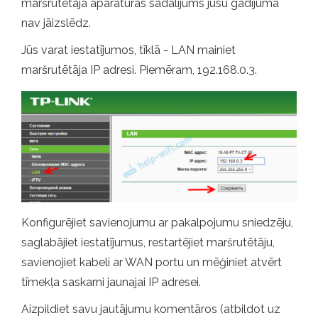
maršrutētāja aparatūras sadalījums jūsu gadījumā
nav jāizslēdz.
Jūs varat iestatījumos, tīklā - LAN mainiet
maršrutētāja IP adresi. Piemēram, 192.168.0.3.
Konfigurējiet savienojumu ar pakalpojumu sniedzēju,
saglabājiet iestatījumus, restartējiet maršrutētāju,
savienojiet kabeli ar WAN portu un mēģiniet atvērt
tīmekļa saskarni jaunajai IP adresei.
Aizpildiet savu jautājumu komentāros (atbildot uz