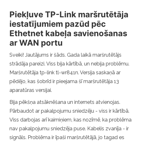
Piekļuve TP-Link maršrutētāja
iestatījumiem pazūd pēc
Ethetnet kabeļa savienošanas
ar WAN portu
Sveiki! Jautājums ir šāds. Gada laikā maršrutētājs
strādāja pareizi. Viss bija kārtībā, un nebija problēmu.
Maršrutētāja tp-link tl-wr841n. Versija saskaņā ar
pēdējo, kas šobrīd ir pieejama šī maršrutētāja 13
aparatūras versijai.
Bija pēkšņa atsāknēšana un internets atvienojas.
Pārbaudot ar pakalpojumu sniedzēju - viss ir kārtībā.
Viss darbojas arī kaimiņiem, kas nozīmē, ka problēma
nav pakalpojumu sniedzēja puse. Kabelis zvanīja - ir
signāls. Problēma ir īpaši maršrutētājā, jo tagad es