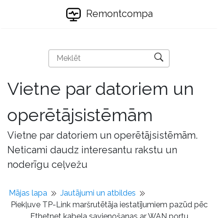
Remontcompa
Vietne par datoriem un
operētājsistēmām
Vietne par datoriem un operētājsistēmām.
Neticami daudz interesantu rakstu un
noderīgu ceļvežu
Mājas lapa
Jautājumi un atbildes
Piekļuve TP-Link maršrutētāja iestatījumiem pazūd pēc
Ethetnet kabeļa savienošanas ar WAN portu