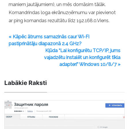
maniem jautājumiem), un mēs domāsim tālāk.
Komandrindas loga ekrānuzņēmumu var pievienot
ar ping komandas rezultātu līdz 192.168.0.Viens.
« Kāpēc ātrums samazinās caur Wi-Fi
pastiprinātāju diapazonā 2.4 GHz?
Kļūda “Lai konfigurētu TCP/IP, jums
vajadzētu instalēt un konfigurēt tīkla
adapteri” Windows 10/8/7 »
Labākie Raksti