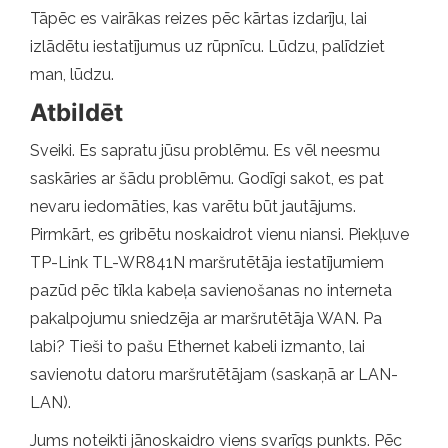
Tāpēc es vairākas reizes pēc kārtas izdarīju, lai
izlādētu iestatījumus uz rūpnīcu. Lūdzu, palīdziet
man, lūdzu.
Atbildēt
Sveiki. Es sapratu jūsu problēmu. Es vēl neesmu
saskāries ar šādu problēmu. Godīgi sakot, es pat
nevaru iedomāties, kas varētu būt jautājums.
Pirmkārt, es gribētu noskaidrot vienu niansi. Piekļuve
TP-Link TL-WR841N maršrutētāja iestatījumiem
pazūd pēc tīkla kabeļa savienošanas no interneta
pakalpojumu sniedzēja ar maršrutētāja WAN. Pa
labi? Tieši to pašu Ethernet kabeli izmanto, lai
savienotu datoru maršrutētājam (saskaņā ar LAN-
LAN).
Jums noteikti jānoskaidro viens svarīgs punkts. Pēc