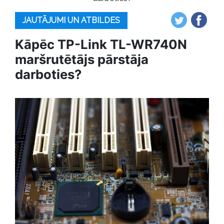
JAUTĀJUMI UN ATBILDES
Kāpēc TP-Link TL-WR740N
maršrutētājs pārstāja
darboties?