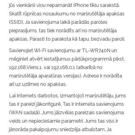
jūs vienkārši viņu nepamanāt iPhone tīklu sarakstā.
Skatīt rūpnīcas nosaukumu no maršrutētāja apakšas
(SSID). Ja savienojuma laikā parādās paroles
pieprasījums, tas tiek norādīts arī no maršrutētāja
apakšas. Parasti to paraksta kā tapu, bezvadu paroli.
Savienojiet Wi-Fi savienojumu ar TL-WR740N un
mēģiniet atvērt iestatījumus pārlūkprogrammā plkst.
192.168.Viens.1, vai 192.168.0.1 (atkarībā no
maršrutētāja aparatūras versijas). Adrese ir norādīta
arī uz uzlīmes no apakšas.
Lai internets darbotos, izmantojot maršrutētāju, jums
tas ir pareizi jākonfigurē. Tas ir interneta savienojums
(WAN sadaļā). Jums jāizvēlas pareizais savienojuma
veids un nepieciešamie parametri. Jums tas viss ir
jānorāda pakalpojumu sniedzēja atbalstam. Ja