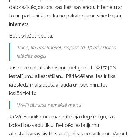
datora/klēpjdatora, kas tieši savienotu internetu ar
to un pārliecinātos, ka no pakalpojumu sniedzēja ir
internets.
Bet spriežot pēc tā:
Teica, ka atsāknējiet, izspiež 10-15 atkārtotas
ielādes pogu
Jūs neveicāt atsāknēšanu, bet gan TL-WR740N
iestatījumu atiestatīšanu. Pārlādēšana, tas ir tikai
jāizslēdz maršrutētāja jauda un pēc minūtes
ieslēdziet to.
Wi-Fi tālrunis nemeklē manu
Ja Wi-Fi indikators maršrutētājā deg/mirgo, tas
izdod bezvadu tīklu. Bet pēc iestatījumu
atiestatīšanas šis tīkls ar rūpnīcas nosaukumu. Varbūt