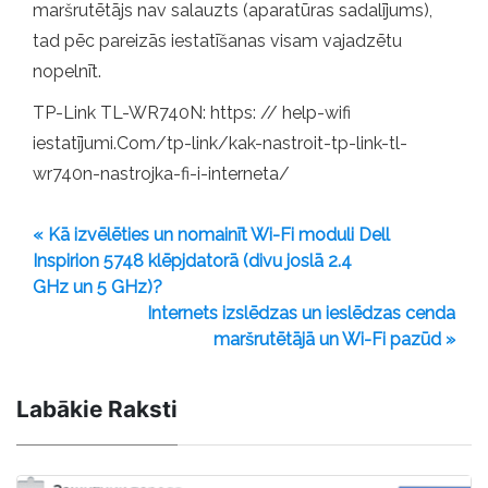
maršrutētājs nav salauzts (aparatūras sadalījums),
tad pēc pareizās iestatīšanas visam vajadzētu
nopelnīt.
TP-Link TL-WR740N: https: // help-wifi
iestatījumi.Com/tp-link/kak-nastroit-tp-link-tl-
wr740n-nastrojka-fi-i-interneta/
« Kā izvēlēties un nomainīt Wi-Fi moduli Dell
Inspirion 5748 klēpjdatorā (divu joslā 2.4
GHz un 5 GHz)?
Internets izslēdzas un ieslēdzas cenda
maršrutētājā un Wi-Fi pazūd »
Labākie Raksti