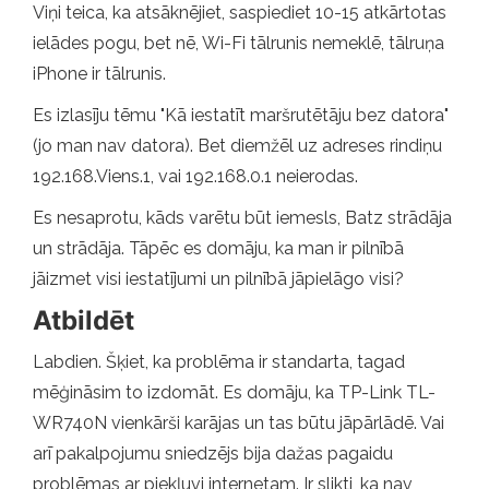
Viņi teica, ka atsāknējiet, saspiediet 10-15 atkārtotas
ielādes pogu, bet nē, Wi-Fi tālrunis nemeklē, tālruņa
iPhone ir tālrunis.
Es izlasīju tēmu "Kā iestatīt maršrutētāju bez datora"
(jo man nav datora). Bet diemžēl uz adreses rindiņu
192.168.Viens.1, vai 192.168.0.1 neierodas.
Es nesaprotu, kāds varētu būt iemesls, Batz strādāja
un strādāja. Tāpēc es domāju, ka man ir pilnībā
jāizmet visi iestatījumi un pilnībā jāpielāgo visi?
Atbildēt
Labdien. Šķiet, ka problēma ir standarta, tagad
mēģināsim to izdomāt. Es domāju, ka TP-Link TL-
WR740N vienkārši karājas un tas būtu jāpārlādē. Vai
arī pakalpojumu sniedzējs bija dažas pagaidu
problēmas ar piekļuvi internetam. Ir slikti, ka nav