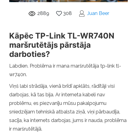
2889
308
Juan Beer
Kāpēc TP-Link TL-WR740N
maršrutētājs pārstāja
darboties?
Labdien. Problēma ir mana maršrutētāja tp-link tl-
wr740n.
Viņš labi strādāja, vienā brīdī apklāts, rādītāji visi
darbojas, kā tas bija. Ar interneta kabeli nav
problēmu, es piezvanīju mūsu pakalpojumu
sniedzējam tehniskā atbalsta ziņā, viņi pārbaudīja,
sacīja, ka internets darbojas, jums ir nauda, ​​problēma
ir maršrutētājā.