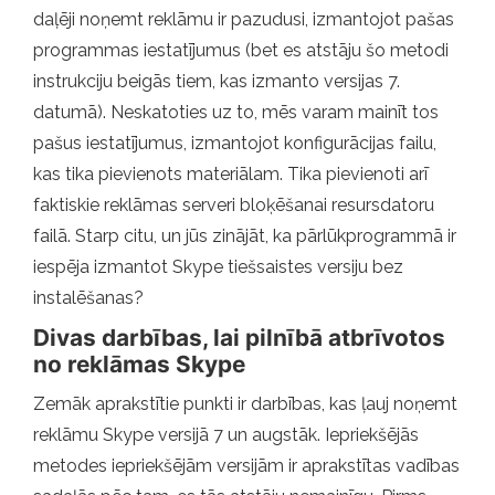
daļēji noņemt reklāmu ir pazudusi, izmantojot pašas
programmas iestatījumus (bet es atstāju šo metodi
instrukciju beigās tiem, kas izmanto versijas 7.
datumā). Neskatoties uz to, mēs varam mainīt tos
pašus iestatījumus, izmantojot konfigurācijas failu,
kas tika pievienots materiālam. Tika pievienoti arī
faktiskie reklāmas serveri bloķēšanai resursdatoru
failā. Starp citu, un jūs zinājāt, ka pārlūkprogrammā ir
iespēja izmantot Skype tiešsaistes versiju bez
instalēšanas?
Divas darbības, lai pilnībā atbrīvotos
no reklāmas Skype
Zemāk aprakstītie punkti ir darbības, kas ļauj noņemt
reklāmu Skype versijā 7 un augstāk. Iepriekšējās
metodes iepriekšējām versijām ir aprakstītas vadības