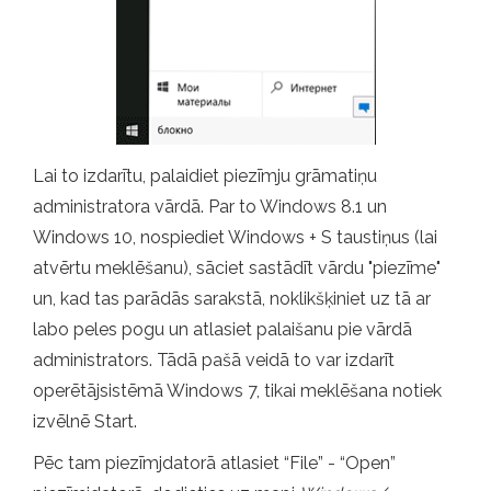
Lai to izdarītu, palaidiet piezīmju grāmatiņu
administratora vārdā. Par to Windows 8.1 un
Windows 10, nospiediet Windows + S taustiņus (lai
atvērtu meklēšanu), sāciet sastādīt vārdu "piezīme"
un, kad tas parādās sarakstā, noklikšķiniet uz tā ar
labo peles pogu un atlasiet palaišanu pie vārdā
administrators. Tādā pašā veidā to var izdarīt
operētājsistēmā Windows 7, tikai meklēšana notiek
izvēlnē Start.
Pēc tam piezīmjdatorā atlasiet “File” - “Open”