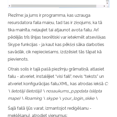
Piezīme: ja jums ir programma, kas uzrauga
resursdatora faila maiņu, tad tas ir ziņojums, ka tā
tika mainīta, neļaujiet tai atjaunot avota failu. Arī
pēdējās trīs līnijas teorētiski var ietekmēt atsevišķas
Skype funkcijas - ja kaut kas pēkšņi sāka darboties
savādāk, cik nepieciešams, izdzēsiet tās tāpat kā
pievienots.
Otrais solis ir tajā pašā piezīmju grāmatiņā, atlasiet
failu - atveriet, instalējiet “visi faili”, nevis “teksts” un
atveriet konfigurācijas failu.XML, kas atrodas iekšā
C:
\ lietotāji (lietotāji) \ nosaukums_p.ppdata (slēpta
mape) \ Roaming \ skype \ your_login_skike \
Šajā failā (jūs varat, izmantojot rediģēšanu -
meklēšanu), atrodiet vienumus: