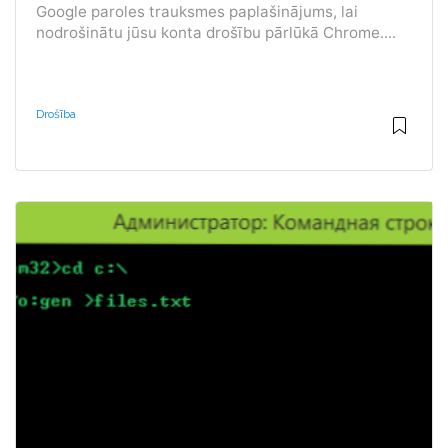
Google paroles trauksmes paplašinājums, lai
nodrošinātu jūsu konta drošību pārlūkā Chrome....
Drošība