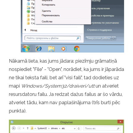
Nākamā lieta, kas jums jādara: piezīmju grāmatiņā
nospiediet "File" - "Open", norādiet, ka jums ir jāparāda
ne tikai teksta faili, bet arī "visi faili", tad dodieties uz
mapi
Windows/System32/draiveri/utt
un atveriet
resursdatoru failu. Ja redzat dažus failus ar šo vārdu,
atveriet tādu, kam nav paplašinājuma (trīs burti pēc
punkta).