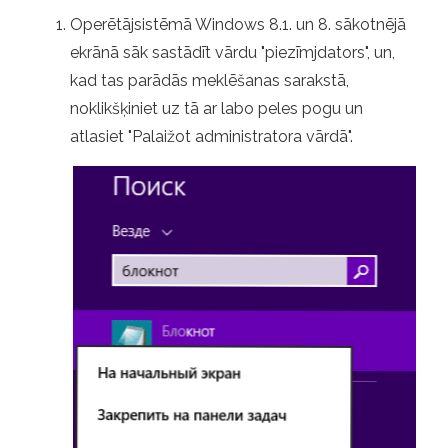
Operētājsistēmā Windows 8.1. un 8. sākotnējā
ekrānā sāk sastādīt vārdu "piezīmjdators", un,
kad tas parādās meklēšanas sarakstā,
noklikšķiniet uz tā ar labo peles pogu un
atlasiet "Palaižot administratora vārdā".