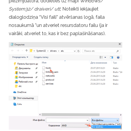
piezīmjdatorā, dodieties uz mapi
Windows/
System32/ draiveri/ utt
, Noteikti iekļaujiet
dialoglodziņa “Visi faili” atvēršanas logā, faila
nosaukumā ”un atveriet resursdatoru failu (ja ir
vairāki, atveriet to, kas ir bez paplašināšanas).