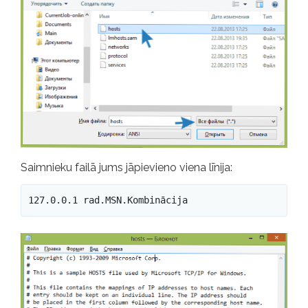
Saimnieku failā jums jāpievieno viena līnija:
127.0.0.1 rad.MSN.Kombinācija 