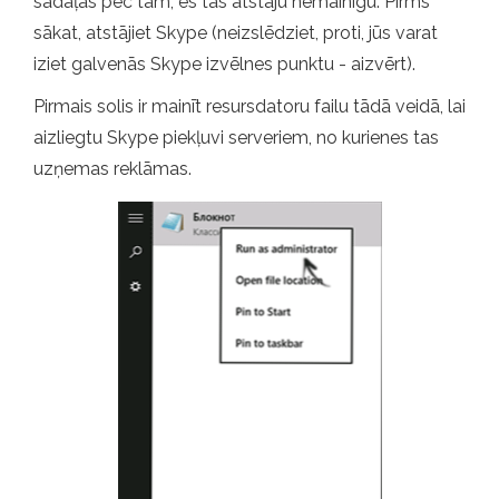
sadaļās pēc tam, es tās atstāju nemainīgu. Pirms
sākat, atstājiet Skype (neizslēdziet, proti, jūs varat
iziet galvenās Skype izvēlnes punktu - aizvērt).
Pirmais solis ir mainīt resursdatoru failu tādā veidā, lai
aizliegtu Skype piekļuvi serveriem, no kurienes tas
uzņemas reklāmas.