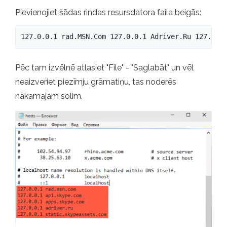
Pievienojiet šādas rindas resursdatora faila beigās:
127.0.0.1 rad.MSN.Com 127.0.0.1 Adriver.Ru 127.0.0
Pēc tam izvēlnē atlasiet "File" - "Saglabāt" un vēl
neaizveriet piezīmju grāmatiņu, tas noderēs
nākamajam solim.