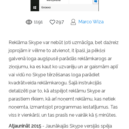
1191
297
Marco Wiza
Reklāma Skype var nebūt ļoti uzmācīga, bet dažreiz
joprojām ir vēlme to atvienot, it īpaši, ja pēkšņi
galvenā loga augšpusē parādās reklāmkarogs ar
ziņojumu, ka es kaut ko uzvarēju un ar gaismām aplī
vai vidū no Skype tērzēšanas loga parādiet
kvadrātveida reklāmkarogu. Šajā instrukcijās
detalizēti par to, kā atspējot reklāmu Skype ar
parastiem rīkiem, kā arī noņemt reklāmu, kas netiek
noņemta, izmantojot programmas iestatījumus. Tas
viss ir vienkārši, un tas prasīs ne vairāk kā 5 minūtes.
Atjaunināt 2015
- Jaunākajās Skype versijās spēja