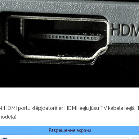
et HDMI portu klēpjdatorā ar HDMI ieeju jūsu TV kabeļa ieejā. T
modeļa).