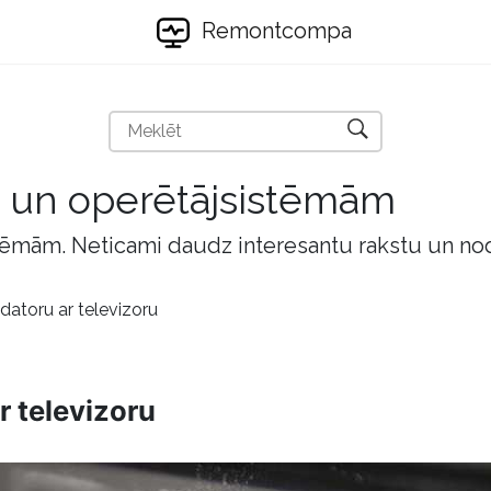
Remontcompa
m un operētājsistēmām
tēmām. Neticami daudz interesantu rakstu un no
datoru ar televizoru
r televizoru