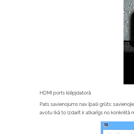
HDMI ports klēpjdatorā
Pats savienojums nav īpaši grūts: savienoji
avotu (kā to izdarīt ir atkarīgs no konkrētā 