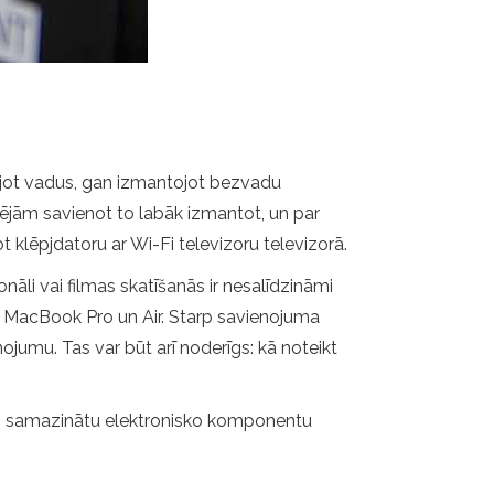
tojot vadus, gan izmantojot bezvadu
spējām savienot to labāk izmantot, un par
klēpjdatoru ar Wi-Fi televizoru televizorā.
nāli vai filmas skatīšanās ir nesalīdzināmi
e MacBook Pro un Air. Starp savienojuma
umu. Tas var būt arī noderīgs: kā noteikt
s un samazinātu elektronisko komponentu