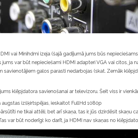
MI vai Minihdmi izeja (šajā gadījumā jums būs nepieciešams atb
 jums var būt nepieciešami HDMI adapteri VGA vai citos, ja n
em savienotājiem galos parasti nedarbojas (skat. Zemāk klēpj
s klēpjdatora savienošanai ar televizoru. Šeit viss ir vienkār
a augstas izšķirtspējas, ieskaitot FullHd 1080p
sūtīti ne tikai attēli, bet arī skaņa, tas ir, jūs dzirdēsit skaņu
Tas var būt noderīgi: ko darīt, ja HDMI nav skaņas no klēpjdato