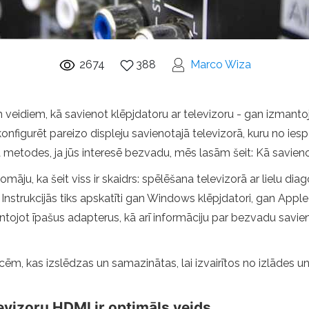
2674
388
Marco Wiza
m veidiem, kā savienot klēpjdatoru ar televizoru - gan izman
 konfigurēt pareizo displeju savienotajā televizorā, kuru no ie
etodes, ja jūs interesē bezvadu, mēs lasām šeit: Kā savienot 
ju, ka šeit viss ir skaidrs: spēlēšana televizorā ar lielu diago
nstrukcijās tiks apskatīti gan Windows klēpjdatori, gan Appl
ot īpašus adapterus, kā arī informāciju par bezvadu savienoj
īcēm, kas izslēdzas un samazinātas, lai izvairītos no izlāde
evizoru HDMI ir optimāls veids