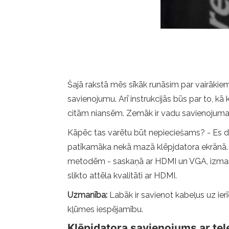
Šajā rakstā mēs sīkāk runāsim par vairākie
savienojumu. Arī instrukcijās būs par to, kā
citām niansēm. Zemāk ir vadu savienojuma m
Kāpēc tas varētu būt nepieciešams? - Es domā
patīkamāka nekā mazā klēpjdatora ekrānā. I
metodēm - saskaņā ar HDMI un VGA, izmantoj
slikto attēla kvalitāti ar HDMI.
Uzmanība:
Labāk ir savienot kabeļus uz ier
kļūmes iespējamību.
Klēpjdatora savienojums ar tel