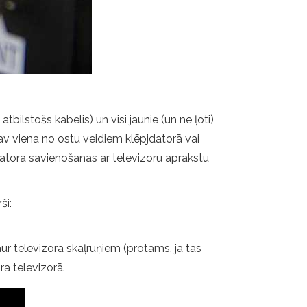
ilstošs kabelis) un visi jaunie (un ne ļoti)
av viena no ostu veidiem klēpjdatorā vai
datora savienošanas ar televizoru aprakstu
ši:
 caur televizora skaļruņiem (protams, ja tas
ra televizorā.