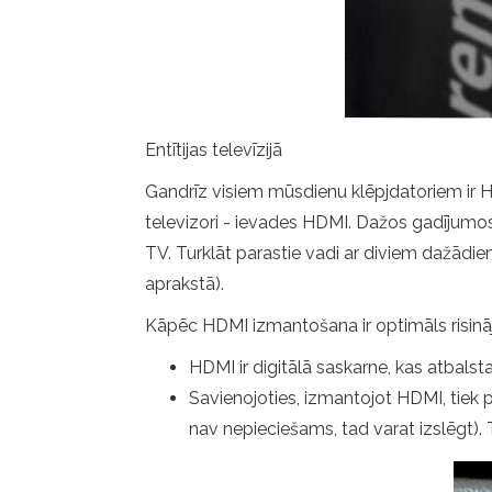
Entītijas televīzijā
Gandrīz visiem mūsdienu klēpjdatoriem ir HD
televizori - ievades HDMI. Dažos gadījumos
TV. Turklāt parastie vadi ar diviem dažādi
aprakstā).
Kāpēc HDMI izmantošana ir optimāls risinājum
HDMI ir digitālā saskarne, kas atbalst
Savienojoties, izmantojot HDMI, tiek pār
nav nepieciešams, tad varat izslēgt). 