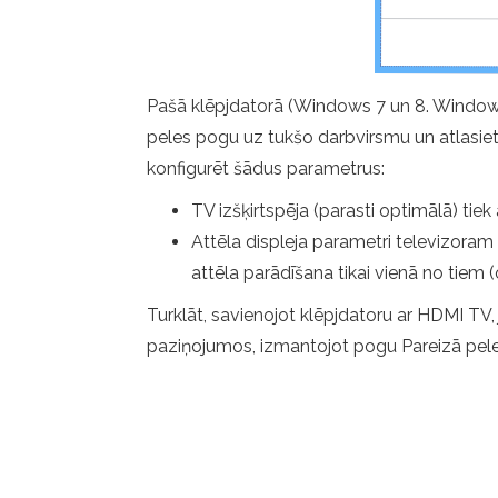
Pašā klēpjdatorā (Windows 7 un 8. Windows 
peles pogu uz tukšo darbvirsmu un atlasiet 
konfigurēt šādus parametrus:
TV izšķirtspēja (parasti optimālā) tiek
Attēla displeja parametri televizoram -
attēla parādīšana tikai vienā no tiem (ot
Turklāt, savienojot klēpjdatoru ar HDMI TV, 
paziņojumos, izmantojot pogu Pareizā pele 