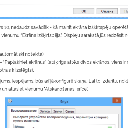
10, nedaudz savādāk - kā mainīt ekrāna izšķirtspēju operētāj
vienumu “Ekrāna izšķirtspēja”. Displeju sarakstā jūs redzēsit 
 automātiski noteikta)
 “Paplašiniet ekrānus” (atšķirīgs attēls divos ekrānos, viens ir
rais ir izslēgts).
jums, iespējams, būs arī jākonfigurē skaņa. Lai to izdarītu, n
un atlasiet vienumu "Atskaņošanas ierīce".