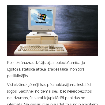
Reiz ekrānuzraudzītājs bija nepieciešamība, jo
ilgstoša statiska attēla izrādes laikā monitors
pasliktinājās
Visi ekrānuzņēmēji, kas pēc noklusējuma instalēti
logos. Sākotnēji no tiem ir seši, bet neierobežotos
daudzumos jūs varat lejupielādēt papildus no
interneta. Galvenais ir lejupielādēt tikai no pierādītiem