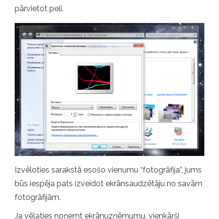
pārvietot peli.
Izvēloties sarakstā esošo vienumu “fotogrāfija”, jums
būs iespēja pats izveidot ekrānsaudzētāju no savām
fotogrāfijām.
Ja vēlaties noņemt ekrānuzņēmumu, vienkārši