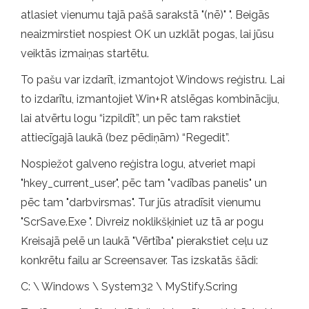
atlasiet vienumu tajā pašā sarakstā "(nē)" ". Beigās
neaizmirstiet nospiest OK un uzklāt pogas, lai jūsu
veiktās izmaiņas startētu.
To pašu var izdarīt, izmantojot Windows reģistru. Lai
to izdarītu, izmantojiet Win+R atslēgas kombināciju,
lai atvērtu logu “izpildīt”, un pēc tam rakstiet
attiecīgajā laukā (bez pēdiņām) “Regedit”.
Nospiežot galveno reģistra logu, atveriet mapi
"hkey_current_user", pēc tam "vadības panelis" un
pēc tam "darbvirsmas". Tur jūs atradīsit vienumu
"ScrSave.Exe ". Divreiz noklikšķiniet uz tā ar pogu
Kreisajā pelē un laukā "Vērtība" pierakstiet ceļu uz
konkrētu failu ar Screensaver. Tas izskatās šādi:
C: \ Windows \ System32 \ MyStify.Scring