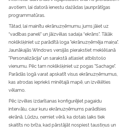
avotiem, lai datorā ienestu dažādas ļaunprātīgas
programmatūras.
Tātad, lai mainītu ekrānuzņēmumu, jums jāiet uz
“vadības paneli” un jāizvēlas sadaļa “ekrāns”. Tālāk
noklikšķiniet uz parādītā loga "ekrānuzņēmēja maiņa".
Jaunākajās Windows versijās pierakstiet meklēšanā
"Personalizācija" un sarakstā atlasiet atbilstošo
vienumu. Pēc tam noklikšķiniet uz pogas "Sachage".
Parādās logā varat apskatīt visus ekrānuzņēmumus,
kas atrodas iepriekš minētajā mapē, un izvēlēties
vēlamo.
Pēc izvēles izdarīšanas konfigurējiet pagaidu
intervālu, caur kuru ekrānuzņēmums parādīsies
ekrānā. Lūdzu, ņemiet vērā, ka dotais laiks tiek
skaitīts no brīža, kad pārstājāt nospiest taustiņus un