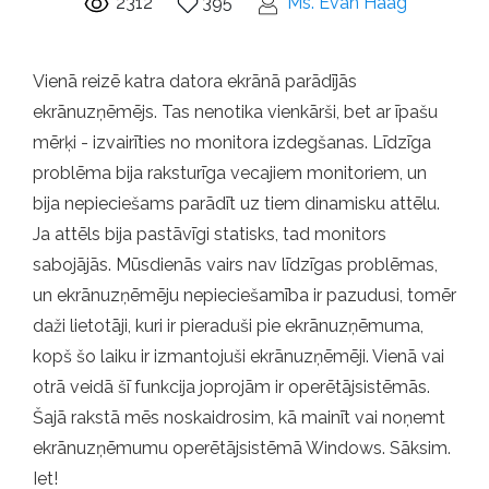
2312
395
Ms. Evan Haag
Vienā reizē katra datora ekrānā parādījās
ekrānuzņēmējs. Tas nenotika vienkārši, bet ar īpašu
mērķi - izvairīties no monitora izdegšanas. Līdzīga
problēma bija raksturīga vecajiem monitoriem, un
bija nepieciešams parādīt uz tiem dinamisku attēlu.
Ja attēls bija pastāvīgi statisks, tad monitors
sabojājās. Mūsdienās vairs nav līdzīgas problēmas,
un ekrānuzņēmēju nepieciešamība ir pazudusi, tomēr
daži lietotāji, kuri ir pieraduši pie ekrānuzņēmuma,
kopš šo laiku ir izmantojuši ekrānuzņēmēji. Vienā vai
otrā veidā šī funkcija joprojām ir operētājsistēmās.
Šajā rakstā mēs noskaidrosim, kā mainīt vai noņemt
ekrānuzņēmumu operētājsistēmā Windows. Sāksim.
Iet!