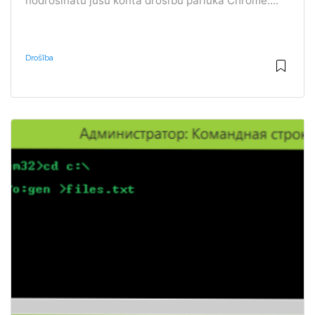
nodrošinātu jūsu konta drošību pārlūkā Chrome....
Drošība