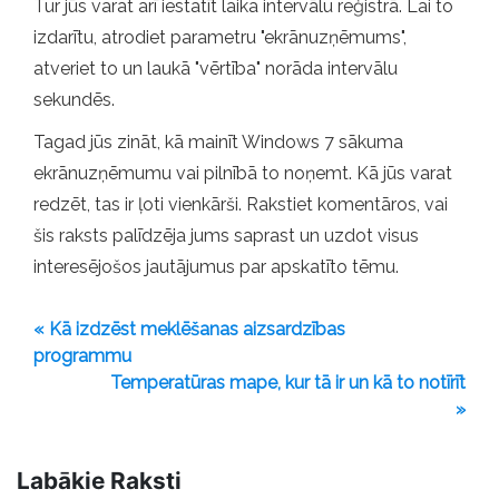
Tur jūs varat arī iestatīt laika intervālu reģistrā. Lai to
izdarītu, atrodiet parametru "ekrānuzņēmums",
atveriet to un laukā "vērtība" norāda intervālu
sekundēs.
Tagad jūs zināt, kā mainīt Windows 7 sākuma
ekrānuzņēmumu vai pilnībā to noņemt. Kā jūs varat
redzēt, tas ir ļoti vienkārši. Rakstiet komentāros, vai
šis raksts palīdzēja jums saprast un uzdot visus
interesējošos jautājumus par apskatīto tēmu.
« Kā izdzēst meklēšanas aizsardzības
programmu
Temperatūras mape, kur tā ir un kā to notīrīt
»
Labākie Raksti