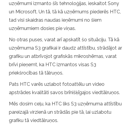
uzņēmumi izmanto šīs tehnoloģijas, ieskaitot Sony
un Microsoft. Un tā, tā kā uzņēmums piederēs HTC,
tad visi skaidras naudas ieņēmumi no šiem
uzņēmumiem dosies pie viņas.
No otras puses, varat arī apskatīt šo situāciju. Tā kā
uzņēmuma S3 grafikai ir daudz attīstību, strādājot ar
grafiku un atbrīvojot grafiskās mikroshēmas, varat
brīvi pieņemt, ka HTC izmantos visas S3
priekšrocības tā tālruņos.
Pats HTC varēs uzlabot fotoattēlu un video
apstrādes kvalitāti savos brīnišķīgajos viedtālruņos.
Mēs dosim ceļu, ka HTC liks S3 uzņēmuma attīstību
pareizajā virzienā un strādās pie tā, lai uzlabotu
grafiku tā viedtālruņos.