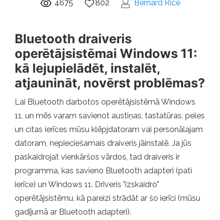
4675
802
Bernard Rice
Bluetooth draiveris
operētājsistēmai Windows 11:
kā lejupielādēt, instalēt,
atjaunināt, novērst problēmas?
Lai Bluetooth darbotos operētājsistēmā Windows
11, un mēs varam savienot austiņas, tastatūras, peles
un citas ierīces mūsu klēpjdatoram vai personālajam
datoram, nepieciešamais draiveris jāinstalē. Ja jūs
paskaidrojat vienkāršos vārdos, tad draiveris ir
programma, kas savieno Bluetooth adapteri (pati
ierīce) un Windows 11. Driveris "izskaidro"
operētājsistēmu, kā pareizi strādāt ar šo ierīci (mūsu
gadījumā ar Bluetooth adapteri).