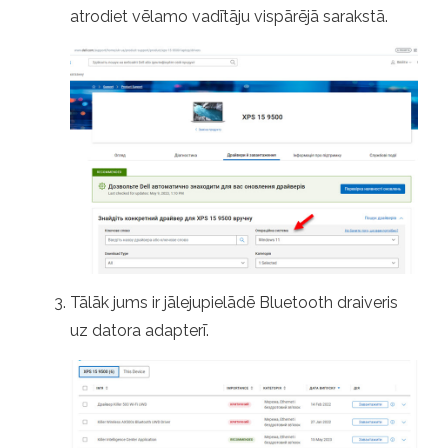
atrodiet vēlamo vadītāju vispārējā sarakstā.
Tālāk jums ir jālejupielādē Bluetooth draiveris
uz datora adapterī.