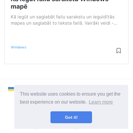
mapē
Kā iegūt un saglabāt failu sarakstu un ieguldītās
mapes un saglabāt to teksta failā. Vairāki veidi -...
Windows
This website uses cookies to ensure you get the
best experience on our website.
Learn more
2026 ©
Remontcompa
Got it!
Visas kategorijas
Vietne par datoriem un operētājsistēmām