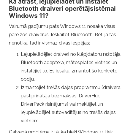
Kā atrast, lejupielādēt un instalēt
Bluetooth draiveri operētājsistēmai
Windows 11?
Vairumā gadījumu pats Windows 11 nosaka visus
pareizos draiverus. Ieskaitot Bluetooth. Bet, ja tas
nenotika, tad ir vismaz divas iespējas:
Lejupielādējiet draiveri no klēpjdatoru ražotāja,
Bluetooth adaptera, mātesplates vietnes un
instalējiet to. Es iesaku izmantot šo konkrēto
opciju.
Izmantojiet trešās daļas programmu (draivera
pastiprinātāja bezmaksas, DriverHub,
DriverPack risinājums) vai meklējiet un
lejupielādējiet autovadītājus no trešās daļas
vietnēm.
Galvenā problēma ir tā, ka bieži Windows 11 tiek