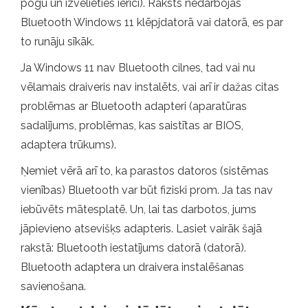
pogu un izvēlieties ierīci). Raksts nedarbojas
Bluetooth Windows 11 klēpjdatorā vai datorā, es par
to runāju sīkāk.
Ja Windows 11 nav Bluetooth cilnes, tad vai nu
vēlamais draiveris nav instalēts, vai arī ir dažas citas
problēmas ar Bluetooth adapteri (aparatūras
sadalījums, problēmas, kas saistītas ar BIOS,
adaptera trūkums).
Ņemiet vērā arī to, ka parastos datoros (sistēmas
vienības) Bluetooth var būt fiziski prom. Ja tas nav
iebūvēts mātesplatē. Un, lai tas darbotos, jums
jāpievieno atsevišķs adapteris. Lasiet vairāk šajā
rakstā: Bluetooth iestatījums datorā (datorā).
Bluetooth adaptera un draivera instalēšanas
savienošana.