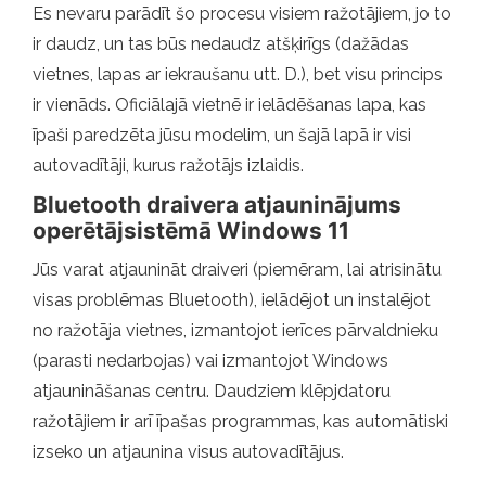
Es nevaru parādīt šo procesu visiem ražotājiem, jo ​​to
ir daudz, un tas būs nedaudz atšķirīgs (dažādas
vietnes, lapas ar iekraušanu utt. D.), bet visu princips
ir vienāds. Oficiālajā vietnē ir ielādēšanas lapa, kas
īpaši paredzēta jūsu modelim, un šajā lapā ir visi
autovadītāji, kurus ražotājs izlaidis.
Bluetooth draivera atjauninājums
operētājsistēmā Windows 11
Jūs varat atjaunināt draiveri (piemēram, lai atrisinātu
visas problēmas Bluetooth), ielādējot un instalējot
no ražotāja vietnes, izmantojot ierīces pārvaldnieku
(parasti nedarbojas) vai izmantojot Windows
atjaunināšanas centru. Daudziem klēpjdatoru
ražotājiem ir arī īpašas programmas, kas automātiski
izseko un atjaunina visus autovadītājus.