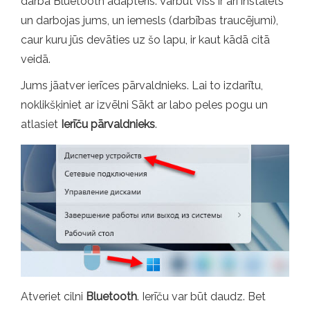
darba Bluetooth adapteris. Varbūt viss ir arī instalēts
un darbojas jums, un iemesls (darbības traucējumi),
caur kuru jūs devāties uz šo lapu, ir kaut kādā citā
veidā.
Jums jāatver ierīces pārvaldnieks. Lai to izdarītu,
noklikšķiniet ar izvēlni Sākt ar labo peles pogu un
atlasiet
Ierīču pārvaldnieks
.
Atveriet cilni
Bluetooth
. Ierīču var būt daudz. Bet