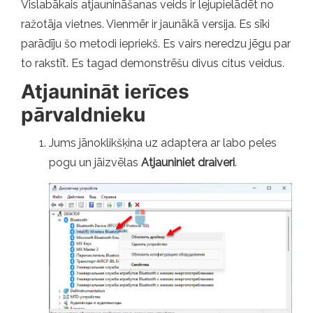
Vislabākais atjaunināšanas veids ir lejupielādēt no
ražotāja vietnes. Vienmēr ir jaunākā versija. Es sīki
parādīju šo metodi iepriekš. Es vairs neredzu jēgu par
to rakstīt. Es tagad demonstrēšu divus citus veidus.
Atjaunināt ierīces
pārvaldnieku
Jums jānoklikšķina uz adaptera ar labo peles
pogu un jāizvēlas
Atjauniniet draiveri
.