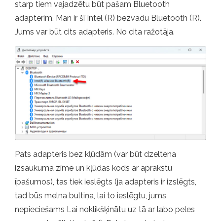
starp tiem vajadzētu būt pašam Bluetooth
adapterim. Man ir šī Intel (R) bezvadu Bluetooth (R).
Jums var būt cits adapteris. No cita ražotāja.
Pats adapteris bez kļūdām (var būt dzeltena
izsaukuma zīme un kļūdas kods ar aprakstu
īpašumos), tas tiek ieslēgts (ja adapteris ir izslēgts,
tad būs melna bultiņa, lai to ieslēgtu, jums
nepieciešams Lai noklikšķinātu uz tā ar labo peles