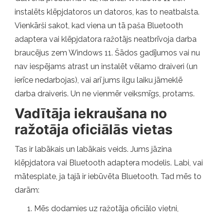
instalēts klēpjdatoros un datoros, kas to neatbalsta.
Vienkārši sakot, kad viena un tā paša Bluetooth
adaptera vai klēpjdatora ražotājs neatbrīvoja darba
braucējus zem Windows 11. Šādos gadījumos vai nu
nav iespējams atrast un instalēt vēlamo draiveri (un
ierīce nedarbojas), vai arī jums ilgu laiku jāmeklē
darba draiveris. Un ne vienmēr veiksmīgs, protams.
Vadītāja iekraušana no
ražotāja oficiālās vietas
Tas ir labākais un labākais veids. Jums jāzina
klēpjdatora vai Bluetooth adaptera modelis. Labi, vai
mātesplate, ja tajā ir iebūvēta Bluetooth. Tad mēs to
darām:
Mēs dodamies uz ražotāja oficiālo vietni,