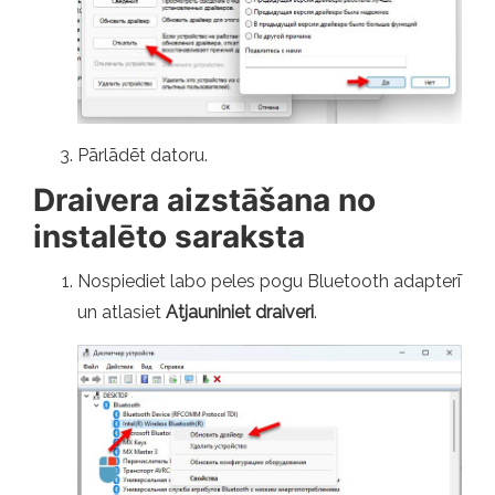
Pārlādēt datoru.
Draivera aizstāšana no
instalēto saraksta
Nospiediet labo peles pogu Bluetooth adapterī
un atlasiet
Atjauniniet draiveri
.