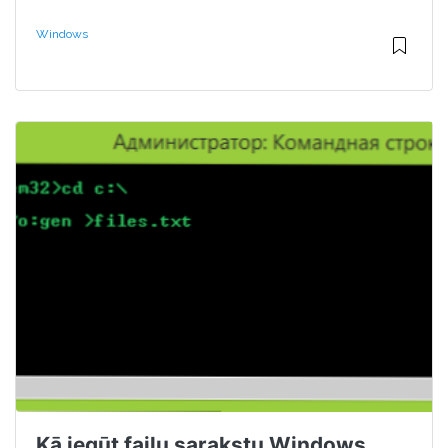
Windows
Kā iegūt failu sarakstu Windows