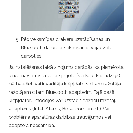
Pēc veiksmīgas draivera uzstādīšanas un
Bluetooth datora atsāknēšanas vajadzētu
darboties.
Ja instalēšanas laikā ziņojums parādās, ka piemērota
ierīce nav atrasta vai atspējota (vai kaut kas līdzīgs),
pārbaudiet, vai ir vadītāja klēpjdators citam ražotāja
ražotājam citam Bluetooth adapterim. Tajā pašā
klēpjdatoru modeļos var uzstādīt dažādu ražotāju
adapterus (Intel, Ateros, Broadcom un citi). Vai
problēma aparatūras darbības traucējumos vai
adaptera neesamība.